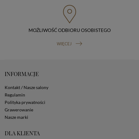
przenoszenia danych, prawo do wniesienia skargi do
organu nadzorczego (Prezesa Urzędu Ochrony Danych
Osobowych, ul. Stawki 2, 00-193 Warszawa) oraz
prawo do cofnięcia zgody na przetwarzanie danych
osobowych (masz prawo cofnięcia zgody na
przetwarzanie danych w dowolnym momencie;
MOŹLIWOŚĆ ODBIORU OSOBISTEGO
cofnięcie zgody nie ma wpływu na zgodność z prawem
przetwarzania, którego dokonano na podstawie Twojej
WIĘCEJ
zgody przed jej cofnięciem). W celu wykonania swoich
praw skieruj do nas odpowiednie żądanie.
Informacja o dobrowolności podania danych
Podanie przez Ciebie danych jest dobrowolne. Jeżeli
nie podasz danych, nie będziesz mógł przeglądać
INFORMACJE
zawartości naszej strony
Zautomatyzowane podejmowanie decyzji
Kontakt / Nasze salony
Na stronie Sklepu są wykorzystywane pliki cookies.
Regulamin
Stosowane są one w celach zapewnienia maksymalnej
Polityka prywatności
wygody wszystkich użytkowników (w tym Kupujących)
przy korzystaniu ze Sklepu (zapamiętywanie
Grawerowanie
preferencji i ustawień na stronie, zbieranie
Nasze marki
anonimowych danych dla celów reklamowych i
statystycznych, także przez inne portale, w tym
DLA KLIENTA
portale społecznościowe, np. Facebook). Korzystanie
ze Sklepu bez zmiany ustawień w przeglądarce