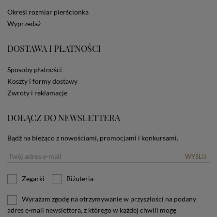
dotyczących cookies oznacza, że będą one
Określ rozmiar pierścionka
zamieszczane w urządzeniu końcowym każdego
Wyprzedaż
użytkownika. Jeżeli użytkownik nie wyraża zgody na
stosowanie plików cookies powinien zmienić
ustawienia swojej przeglądarki.
Tu znajduje się więcej
DOSTAWA I PŁATNOŚCI
informacji o plikach cookies.
Sposoby płatności
Koszty i formy dostawy
Zwroty i reklamacje
DOŁĄCZ DO NEWSLETTERA
Bądź na bieżąco z nowościami, promocjami i konkursami.
WYŚLIJ
Zegarki
Biżuteria
Wyrażam zgodę na otrzymywanie w przyszłości na podany
adres e-mail newslettera, z którego w każdej chwili mogę