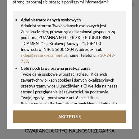
stronę, zapoznaj się proszę z poniższymi informacjami:
Administrator danych osobowych
Administratorem Twoich danych osobowych jest
Zuzanna Meller, prowadząca działalność gospodarczą
pod firmą ZUZANNA MELLER SKLEP JUBILERSKI
"DIAMENT", ul. Królowej Jadwigi 21, 88-100
Inowrocław, NIP: 5560012047, adres e-mail:
sklep@zegarki-diament.pl
, numer telefonu:
730-949-
730
.
Cele i podstawa prawna przetwarzania
ZEGAR ŚCIENNY BRĄZOWY DO ŁAZIENKI WODOSZCZELNY JVD SH494.2
Twoje dane osobowe w postaci adresu IP, danych
zawartych w plikach cookies i danych lokalizacyjnych
148,00 zł
przetwarzamy w celu umożliwienia Ci wejścia na naszą
stronę i przeglądania jej zawartości, na podstawie
Twojej zgody – podstawa z art. 6 ust. 1 lit. a
Rozporządzenia Parlamentu Europejskiego i Rady (UE)
2016/679 z 27.04.2016 r. w sprawie ochrony osób
fizycznych w związku z przetwarzaniem danych
AKCEPTUJĘ
osobowych i w sprawie swobodnego przepływu takich
danych oraz uchylenia dyrektywy 95/46/WE (ogólne
GWARANCJA ORYGINALNOŚCI ZEGARKA
rozporządzenie o ochronie danych, tj. RODO).