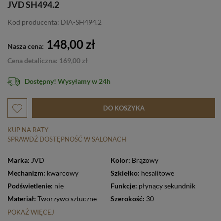
JVD SH494.2
Kod producenta: DIA-SH494.2
148,00 zł
Nasza cena:
Cena detaliczna: 169,00 zł
Dostępny! Wysyłamy w 24h
DO KOSZYKA
KUP NA RATY
SPRAWDŹ DOSTĘPNOŚĆ W SALONACH
Marka:
JVD
Kolor:
Brązowy
Mechanizm:
kwarcowy
Szkiełko:
hesalitowe
Podświetlenie:
nie
Funkcje:
płynący sekundnik
Materiał:
Tworzywo sztuczne
Szerokość:
30
POKAŻ WIĘCEJ