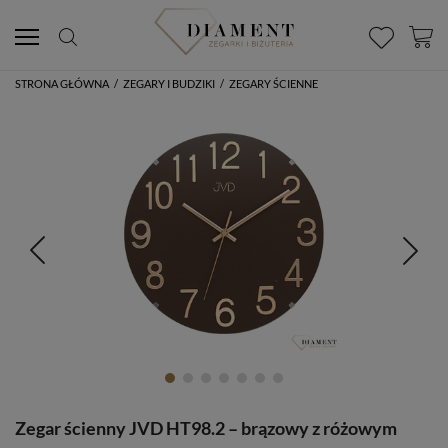
STRONA GŁÓWNA
/
ZEGARY I BUDZIKI
/
ZEGARY ŚCIENNE
Zegar ścienny JVD HT98.2 – brązowy z różowym