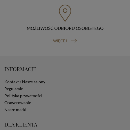
przenoszenia danych, prawo do wniesienia skargi do
organu nadzorczego (Prezesa Urzędu Ochrony Danych
Osobowych, ul. Stawki 2, 00-193 Warszawa) oraz
prawo do cofnięcia zgody na przetwarzanie danych
osobowych (masz prawo cofnięcia zgody na
przetwarzanie danych w dowolnym momencie;
MOŹLIWOŚĆ ODBIORU OSOBISTEGO
cofnięcie zgody nie ma wpływu na zgodność z prawem
przetwarzania, którego dokonano na podstawie Twojej
WIĘCEJ
zgody przed jej cofnięciem). W celu wykonania swoich
praw skieruj do nas odpowiednie żądanie.
Informacja o dobrowolności podania danych
Podanie przez Ciebie danych jest dobrowolne. Jeżeli
nie podasz danych, nie będziesz mógł przeglądać
INFORMACJE
zawartości naszej strony
Zautomatyzowane podejmowanie decyzji
Kontakt / Nasze salony
Na stronie Sklepu są wykorzystywane pliki cookies.
Regulamin
Stosowane są one w celach zapewnienia maksymalnej
Polityka prywatności
wygody wszystkich użytkowników (w tym Kupujących)
przy korzystaniu ze Sklepu (zapamiętywanie
Grawerowanie
preferencji i ustawień na stronie, zbieranie
Nasze marki
anonimowych danych dla celów reklamowych i
statystycznych, także przez inne portale, w tym
DLA KLIENTA
portale społecznościowe, np. Facebook). Korzystanie
ze Sklepu bez zmiany ustawień w przeglądarce