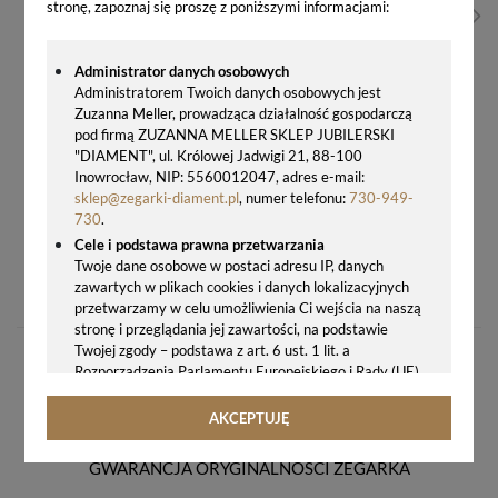
stronę, zapoznaj się proszę z poniższymi informacjami:
Administrator danych osobowych
Administratorem Twoich danych osobowych jest
Zuzanna Meller, prowadząca działalność gospodarczą
pod firmą ZUZANNA MELLER SKLEP JUBILERSKI
"DIAMENT", ul. Królowej Jadwigi 21, 88-100
Inowrocław, NIP: 5560012047, adres e-mail:
sklep@zegarki-diament.pl
, numer telefonu:
730-949-
730
.
Cele i podstawa prawna przetwarzania
ZEGAR ŚCIENNY JVD HT98.2 – BRĄZOWY Z RÓŻOWYM ZŁOTEM, 30 CM
Twoje dane osobowe w postaci adresu IP, danych
zawartych w plikach cookies i danych lokalizacyjnych
215,00 zł
przetwarzamy w celu umożliwienia Ci wejścia na naszą
stronę i przeglądania jej zawartości, na podstawie
Twojej zgody – podstawa z art. 6 ust. 1 lit. a
Rozporządzenia Parlamentu Europejskiego i Rady (UE)
2016/679 z 27.04.2016 r. w sprawie ochrony osób
fizycznych w związku z przetwarzaniem danych
AKCEPTUJĘ
osobowych i w sprawie swobodnego przepływu takich
danych oraz uchylenia dyrektywy 95/46/WE (ogólne
GWARANCJA ORYGINALNOŚCI ZEGARKA
rozporządzenie o ochronie danych, tj. RODO).