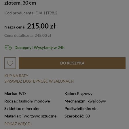
złotem, 30 cm
Kod producenta: DIA-HT98.2
215,00 zł
Nasza cena:
Cena detaliczna: 245,00 zł
Dostępny! Wysyłamy w 24h
DO KOSZYKA
KUP NA RATY
SPRAWDŹ DOSTĘPNOŚĆ W SALONACH
Marka:
JVD
Kolor:
Brązowy
Rodzaj:
fashion/ modowe
Mechanizm:
kwarcowy
Szkiełko:
mineralne
Podświetlenie:
nie
Materiał:
Tworzywo sztuczne
Szerokość:
30
POKAŻ WIĘCEJ