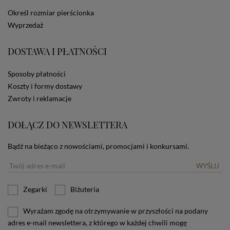
dotyczących cookies oznacza, że będą one
Określ rozmiar pierścionka
zamieszczane w urządzeniu końcowym każdego
Wyprzedaż
użytkownika. Jeżeli użytkownik nie wyraża zgody na
stosowanie plików cookies powinien zmienić
ustawienia swojej przeglądarki.
Tu znajduje się więcej
DOSTAWA I PŁATNOŚCI
informacji o plikach cookies.
Sposoby płatności
Koszty i formy dostawy
Zwroty i reklamacje
DOŁĄCZ DO NEWSLETTERA
Bądź na bieżąco z nowościami, promocjami i konkursami.
WYŚLIJ
Zegarki
Biżuteria
Wyrażam zgodę na otrzymywanie w przyszłości na podany
adres e-mail newslettera, z którego w każdej chwili mogę