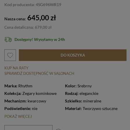
Kod producenta: 4SG696WR19
645,00 zł
Nasza cena:
Cena detaliczna: 679,00 zł
Dostępny! Wysyłamy w 24h
DO KOSZYKA
KUP NA RATY
SPRAWDŹ DOSTĘPNOŚĆ W SALONACH
Marka:
Rhythm
Kolor:
Srebrny
Kolekcja:
Zegary kominkowe
Rodzaj:
eleganckie
Mechanizm:
kwarcowy
Szkiełko:
mineralne
Podświetlenie:
nie
Materiał:
Tworzywo sztuczne
POKAŻ WIĘCEJ