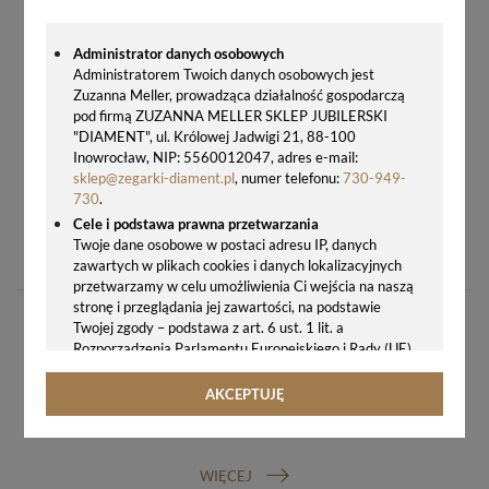
Administrator danych osobowych
Administratorem Twoich danych osobowych jest
Zuzanna Meller, prowadząca działalność gospodarczą
pod firmą ZUZANNA MELLER SKLEP JUBILERSKI
"DIAMENT", ul. Królowej Jadwigi 21, 88-100
Inowrocław, NIP: 5560012047, adres e-mail:
sklep@zegarki-diament.pl
, numer telefonu:
730-949-
730
.
Cele i podstawa prawna przetwarzania
ZEGAR KOMINKOWY SREBRNY RHYTHM 4SG696WR19
Twoje dane osobowe w postaci adresu IP, danych
645,00 zł
zawartych w plikach cookies i danych lokalizacyjnych
przetwarzamy w celu umożliwienia Ci wejścia na naszą
stronę i przeglądania jej zawartości, na podstawie
Twojej zgody – podstawa z art. 6 ust. 1 lit. a
Rozporządzenia Parlamentu Europejskiego i Rady (UE)
2016/679 z 27.04.2016 r. w sprawie ochrony osób
fizycznych w związku z przetwarzaniem danych
AKCEPTUJĘ
osobowych i w sprawie swobodnego przepływu takich
GWARANCJA ORYGINALNOŚCI ZEGARKA
danych oraz uchylenia dyrektywy 95/46/WE (ogólne
rozporządzenie o ochronie danych, tj. RODO).
WIĘCEJ
Odbiorcy danych