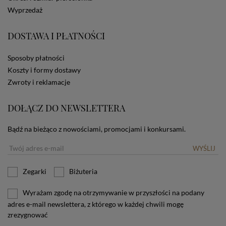
dotyczących cookies oznacza, że będą one
Wyprzedaż
zamieszczane w urządzeniu końcowym każdego
użytkownika. Jeżeli użytkownik nie wyraża zgody na
stosowanie plików cookies powinien zmienić
DOSTAWA I PŁATNOŚCI
ustawienia swojej przeglądarki.
Tu znajduje się więcej
informacji o plikach cookies.
Sposoby płatności
Koszty i formy dostawy
Zwroty i reklamacje
DOŁĄCZ DO NEWSLETTERA
Bądź na bieżąco z nowościami, promocjami i konkursami.
WYŚLIJ
Zegarki
Biżuteria
Wyrażam zgodę na otrzymywanie w przyszłości na podany
adres e-mail newslettera, z którego w każdej chwili mogę
zrezygnować