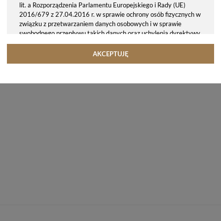
lit. a Rozporządzenia Parlamentu Europejskiego i Rady (UE)
2016/679 z 27.04.2016 r. w sprawie ochrony osób fizycznych w
związku z przetwarzaniem danych osobowych i w sprawie
swobodnego przepływu takich danych oraz uchylenia dyrektywy
95/46/WE (ogólne rozporządzenie o ochronie danych, tj. RODO).
Odbiorcy danych
AKCEPTUJĘ
Twoje dane osobowe możemy udostępniać hostingodawcy. Takie
podmioty przetwarzają dane na podstawie umowy z nami i tylko
zgodnie z naszymi poleceniami. Przekazujemy Twoje dane poza
teren Polski/UE/Europejskiego Obszaru Gospodarczego.
Okres przechowywania danych
Twoje dane przechowujemy do czasu posiadania udzielonej przez
Ciebie zgody.
Twoje prawa
Przysługuje Ci prawo dostępu do swoich danych oraz otrzymania
ich kopii, prawo do sprostowania (poprawiania) swoich danych,
prawo do usunięcia danych (jeżeli Twoim zdaniem nie ma
podstaw do tego, abyśmy przetwarzali Twoje dane, możesz
zażądać, abyśmy je usunęli), prawo do ograniczenia
przetwarzania danych (możesz zażądać, abyśmy ograniczyli
przetwarzanie Twoich danych osobowych wyłącznie do ich
przechowywania lub wykonywania uzgodnionych z Tobą działań,
jeżeli Twoim zdaniem mamy nieprawidłowe dane na Twój temat