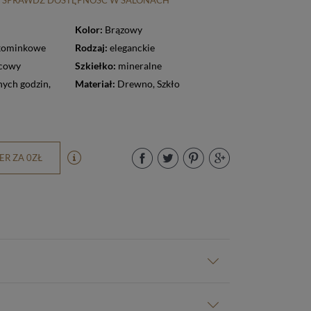
SPRAWDŹ DOSTĘPNOŚĆ W SALONACH
Kolor:
Brązowy
kominkowe
Rodzaj:
eleganckie
cowy
Szkiełko:
mineralne
łnych godzin
,
Materiał:
Drewno
,
Szkło
R ZA 0ZŁ