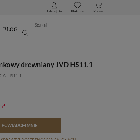
Zaloguj się
Ulubione
Koszyk
BLOG
inkowy drewniany JVD HS11.1
DIA-HS11.1
ny!
POWIADOM MNIE