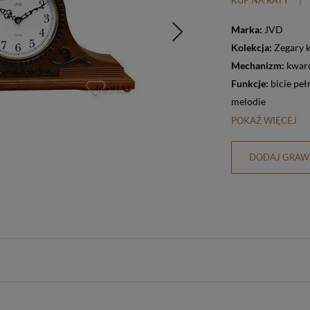
KUP NA RATY
|
Marka:
JVD
Kolekcja:
Zegary 
Mechanizm:
kwar
Funkcje:
bicie pe
melodie
POKAŻ WIĘCEJ
DODAJ GRAWE