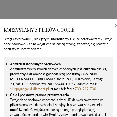
KORZYSTAMY Z PLIKÓW COOKIE
Drogi Użytkowniku, niniejszym informujemy Cię, że przetwarzamy Twoje
dane osobowe. Zanim wejdziesz na naszą stronę, zapoznaj się proszę z
poniższymi informacjami:
Administrator danych osobowych
Administratorem Twoich danych osobowych jest Zuzanna Meller,
prowadząca działalność gospodarczą pod firmą ZUZANNA
OSTATNIO OGLĄDANE PRODUKTY
MELLER SKLEP JUBILERSKI "DIAMENT", ul. Królowej Jadwigi
21, 88-100 Inowrocław, NIP: 5560012047, adres e-mail:
sklep@zegarki-diament.pl
, numer telefonu:
730-949-730
.
Cele i podstawa prawna przetwarzania
Twoje dane osobowe w postaci adresu IP, danych zawartych w
plikach cookies i danych lokalizacyjnych przetwarzamy w celu
umożliwienia Ci wejścia na naszą stronę i przeglądania jej
zawartości, na podstawie Twojej zgody – podstawa z art. 6 ust. 1