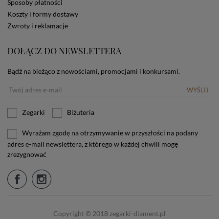
Sposoby płatności
stosowanie plików cookies powinien zmienić
ustawienia swojej przeglądarki.
Tu znajduje się więcej
Koszty i formy dostawy
informacji o plikach cookies.
Zwroty i reklamacje
DOŁĄCZ DO NEWSLETTERA
Bądź na bieżąco z nowościami, promocjami i konkursami.
WYŚLIJ
Zegarki
Biżuteria
Wyrażam zgodę na otrzymywanie w przyszłości na podany
adres e-mail newslettera, z którego w każdej chwili mogę
zrezygnować
Copyright © 2018 zegarki-diament.pl