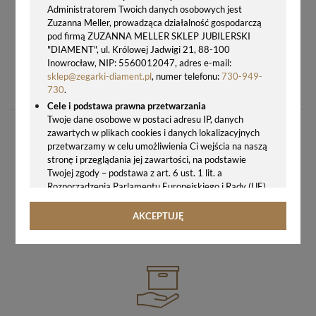
Administratorem Twoich danych osobowych jest
Zuzanna Meller, prowadząca działalność gospodarczą
pod firmą ZUZANNA MELLER SKLEP JUBILERSKI
"DIAMENT", ul. Królowej Jadwigi 21, 88-100
Inowrocław, NIP: 5560012047, adres e-mail:
ZAWIESZKA OPS PET OPSCHARMS-32
sklep@zegarki-diament.pl
, numer telefonu:
730-949-
54,00 zł
730
.
Cele i podstawa prawna przetwarzania
Twoje dane osobowe w postaci adresu IP, danych
zawartych w plikach cookies i danych lokalizacyjnych
przetwarzamy w celu umożliwienia Ci wejścia na naszą
stronę i przeglądania jej zawartości, na podstawie
Twojej zgody – podstawa z art. 6 ust. 1 lit. a
Rozporządzenia Parlamentu Europejskiego i Rady (UE)
GWARANCJA ORYGINALNOŚCI ZEGARKA
2016/679 z 27.04.2016 r. w sprawie ochrony osób
fizycznych w związku z przetwarzaniem danych
AKCEPTUJĘ
osobowych i w sprawie swobodnego przepływu takich
WIĘCEJ
danych oraz uchylenia dyrektywy 95/46/WE (ogólne
rozporządzenie o ochronie danych, tj. RODO).
Odbiorcy danych
Twoje dane osobowe możemy udostępniać
hostingodawcy. Takie podmioty przetwarzają dane na
podstawie umowy z nami i tylko zgodnie z naszymi