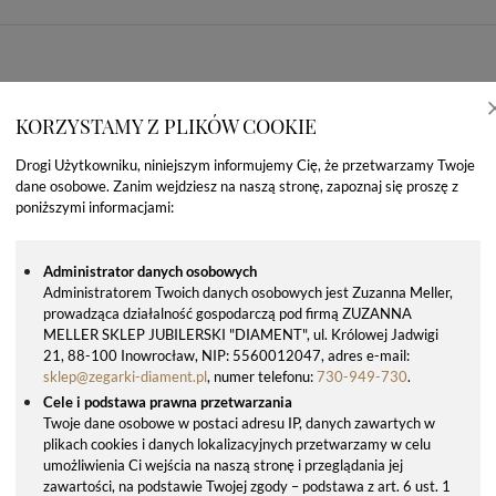
KORZYSTAMY Z PLIKÓW COOKIE
Drogi Użytkowniku, niniejszym informujemy Cię, że przetwarzamy Twoje
dane osobowe. Zanim wejdziesz na naszą stronę, zapoznaj się proszę z
poniższymi informacjami:
Administrator danych osobowych
Administratorem Twoich danych osobowych jest Zuzanna Meller,
prowadząca działalność gospodarczą pod firmą ZUZANNA
OSTATNIO OGLĄDANE PRODUKTY
MELLER SKLEP JUBILERSKI "DIAMENT", ul. Królowej Jadwigi
21, 88-100 Inowrocław, NIP: 5560012047, adres e-mail:
sklep@zegarki-diament.pl
, numer telefonu:
730-949-730
.
Cele i podstawa prawna przetwarzania
Twoje dane osobowe w postaci adresu IP, danych zawartych w
plikach cookies i danych lokalizacyjnych przetwarzamy w celu
umożliwienia Ci wejścia na naszą stronę i przeglądania jej
zawartości, na podstawie Twojej zgody – podstawa z art. 6 ust. 1