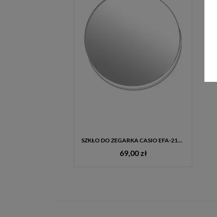
SZKŁO DO ZEGARKA CASIO EFA-212D
69,00 zł