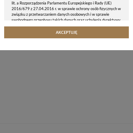
lit. a Rozporządzenia Parlamentu Europejskiego i Rady (UE)
2016/679 z 27.04.2016 r. w sprawie ochrony osób fizycznych w
związku z przetwarzaniem danych osobowych i w sprawie
swobodnego przepływu takich danych oraz uchylenia dyrektywy
95/46/WE (ogólne rozporządzenie o ochronie danych, tj. RODO).
Odbiorcy danych
AKCEPTUJĘ
Twoje dane osobowe możemy udostępniać hostingodawcy. Takie
podmioty przetwarzają dane na podstawie umowy z nami i tylko
zgodnie z naszymi poleceniami. Przekazujemy Twoje dane poza
teren Polski/UE/Europejskiego Obszaru Gospodarczego.
Okres przechowywania danych
Twoje dane przechowujemy do czasu posiadania udzielonej przez
Ciebie zgody.
Twoje prawa
Przysługuje Ci prawo dostępu do swoich danych oraz otrzymania
ich kopii, prawo do sprostowania (poprawiania) swoich danych,
prawo do usunięcia danych (jeżeli Twoim zdaniem nie ma
podstaw do tego, abyśmy przetwarzali Twoje dane, możesz
zażądać, abyśmy je usunęli), prawo do ograniczenia
przetwarzania danych (możesz zażądać, abyśmy ograniczyli
przetwarzanie Twoich danych osobowych wyłącznie do ich
przechowywania lub wykonywania uzgodnionych z Tobą działań,
jeżeli Twoim zdaniem mamy nieprawidłowe dane na Twój temat