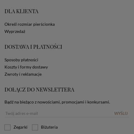
portale społecznościowe, np. Facebook). Korzystanie
ze Sklepu bez zmiany ustawień w przeglądarce
DLA KLIENTA
dotyczących cookies oznacza, że będą one
zamieszczane w urządzeniu końcowym każdego
Określ rozmiar pierścionka
użytkownika. Jeżeli użytkownik nie wyraża zgody na
stosowanie plików cookies powinien zmienić
Wyprzedaż
ustawienia swojej przeglądarki.
Tu znajduje się więcej
informacji o plikach cookies.
DOSTAWA I PŁATNOŚCI
Sposoby płatności
Koszty i formy dostawy
Zwroty i reklamacje
DOŁĄCZ DO NEWSLETTERA
Bądź na bieżąco z nowościami, promocjami i konkursami.
WYŚLIJ
Zegarki
Biżuteria