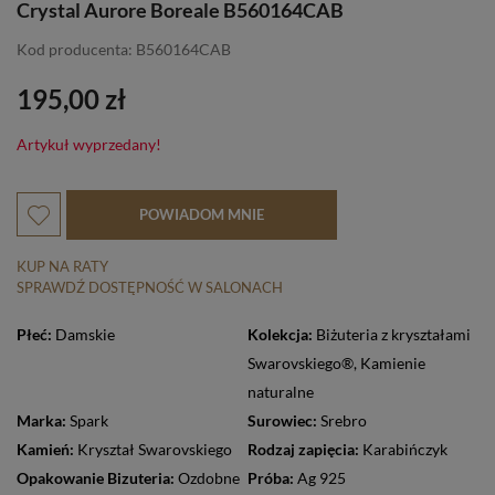
Crystal Aurore Boreale B560164CAB
Kod producenta: B560164CAB
195,00 zł
Artykuł wyprzedany!
POWIADOM MNIE
KUP NA RATY
SPRAWDŹ DOSTĘPNOŚĆ W SALONACH
Płeć:
Damskie
Kolekcja:
Biżuteria z kryształami
Swarovskiego®
,
Kamienie
naturalne
Marka:
Spark
Surowiec:
Srebro
Kamień:
Kryształ Swarovskiego
Rodzaj zapięcia:
Karabińczyk
Opakowanie Bizuteria:
Ozdobne
Próba:
Ag 925