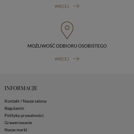
sprzeciwu wobec przetwarzania danych, prawo do
WIĘCEJ
przenoszenia danych, prawo do wniesienia skargi do
organu nadzorczego (Prezesa Urzędu Ochrony Danych
Osobowych, ul. Stawki 2, 00-193 Warszawa) oraz
prawo do cofnięcia zgody na przetwarzanie danych
osobowych (masz prawo cofnięcia zgody na
przetwarzanie danych w dowolnym momencie;
cofnięcie zgody nie ma wpływu na zgodność z prawem
MOŹLIWOŚĆ ODBIORU OSOBISTEGO
przetwarzania, którego dokonano na podstawie Twojej
zgody przed jej cofnięciem). W celu wykonania swoich
WIĘCEJ
praw skieruj do nas odpowiednie żądanie.
Informacja o dobrowolności podania danych
Podanie przez Ciebie danych jest dobrowolne. Jeżeli
nie podasz danych, nie będziesz mógł przeglądać
zawartości naszej strony
INFORMACJE
Zautomatyzowane podejmowanie decyzji
Na stronie Sklepu są wykorzystywane pliki cookies.
Kontakt / Nasze salony
Stosowane są one w celach zapewnienia maksymalnej
wygody wszystkich użytkowników (w tym Kupujących)
Regulamin
przy korzystaniu ze Sklepu (zapamiętywanie
Polityka prywatności
preferencji i ustawień na stronie, zbieranie
Grawerowanie
anonimowych danych dla celów reklamowych i
Nasze marki
statystycznych, także przez inne portale, w tym