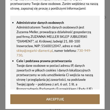
przetwarzamy Twoje dane osobowe. Zanim wejdziesz na naszą
stronę, zapoznaj się proszę z poniższymi informacjami:
Administrator danych osobowych
Administratorem Twoich danych osobowych jest
Zuzanna Meller, prowadząca działalność gospodarczą
pod firmą ZUZANNA MELLER SKLEP JUBILERSKI
"DIAMENT", ul. Królowej Jadwigi 21, 88-100
Inowrocław, NIP: 5560012047, adres e-mail:
sklep@zegarki-diament.pl
, numer telefonu:
730-949-
730
.
Cele i podstawa prawna przetwarzania
Twoje dane osobowe w postaci adresu IP, danych
zawartych w plikach cookies i danych lokalizacyjnych
SREBRNA BRANSOLETKA SWAROVSKI Z KRYSZTAŁKAMI CRYSTAL AURORE BOREALE B560164CAB
przetwarzamy w celu umożliwienia Ci wejścia na naszą
195,00 zł
stronę i przeglądania jej zawartości, na podstawie
Twojej zgody – podstawa z art. 6 ust. 1 lit. a
Rozporządzenia Parlamentu Europejskiego i Rady (UE)
2016/679 z 27.04.2016 r. w sprawie ochrony osób
fizycznych w związku z przetwarzaniem danych
AKCEPTUJĘ
osobowych i w sprawie swobodnego przepływu takich
danych oraz uchylenia dyrektywy 95/46/WE (ogólne