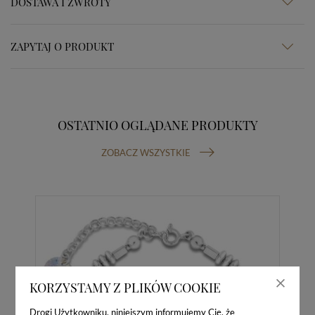
DOSTAWA I ZWROTY
ZAPYTAJ O PRODUKT
OSTATNIO OGLĄDANE PRODUKTY
ZOBACZ WSZYSTKIE
KORZYSTAMY Z PLIKÓW COOKIE
Drogi Użytkowniku, niniejszym informujemy Cię, że