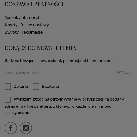
DOSTAWA I PŁATNOŚCI
użytkownika. Jeżeli użytkownik nie wyraża zgody na
stosowanie plików cookies powinien zmienić
ustawienia swojej przeglądarki.
Tu znajduje się więcej
Sposoby płatności
informacji o plikach cookies.
Koszty i formy dostawy
Zwroty i reklamacje
DOŁĄCZ DO NEWSLETTERA
Bądź na bieżąco z nowościami, promocjami i konkursami.
WYŚLIJ
Zegarki
Biżuteria
Wyrażam zgodę na otrzymywanie w przyszłości na podany
adres e-mail newslettera, z którego w każdej chwili mogę
zrezygnować