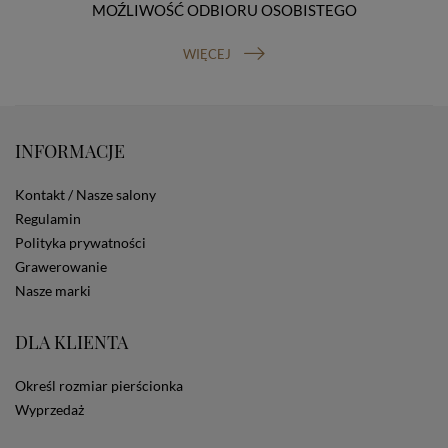
MOŹLIWOŚĆ ODBIORU OSOBISTEGO
prawo do cofnięcia zgody na przetwarzanie danych
osobowych (masz prawo cofnięcia zgody na
przetwarzanie danych w dowolnym momencie;
WIĘCEJ
cofnięcie zgody nie ma wpływu na zgodność z prawem
przetwarzania, którego dokonano na podstawie Twojej
zgody przed jej cofnięciem). W celu wykonania swoich
praw skieruj do nas odpowiednie żądanie.
INFORMACJE
Informacja o dobrowolności podania danych
Podanie przez Ciebie danych jest dobrowolne. Jeżeli
nie podasz danych, nie będziesz mógł przeglądać
Kontakt / Nasze salony
zawartości naszej strony
Regulamin
Zautomatyzowane podejmowanie decyzji
Polityka prywatności
Na stronie Sklepu są wykorzystywane pliki cookies.
Grawerowanie
Stosowane są one w celach zapewnienia maksymalnej
wygody wszystkich użytkowników (w tym Kupujących)
Nasze marki
przy korzystaniu ze Sklepu (zapamiętywanie
preferencji i ustawień na stronie, zbieranie
DLA KLIENTA
anonimowych danych dla celów reklamowych i
statystycznych, także przez inne portale, w tym
portale społecznościowe, np. Facebook). Korzystanie
Określ rozmiar pierścionka
ze Sklepu bez zmiany ustawień w przeglądarce
Wyprzedaż
dotyczących cookies oznacza, że będą one
zamieszczane w urządzeniu końcowym każdego