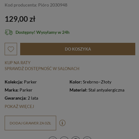
Kod producenta: Pióro 2030948
129,00 zł
Dostępny! Wysyłamy w 24h
DO KOSZYKA
KUP NA RATY
SPRAWDŹ DOSTĘPNOŚĆ W SALONACH
Kolekcja:
Parker
Kolor:
Srebrno–Złoty
Marka:
Parker
Materiał:
Stal antyalergiczna
Gwarancja:
2 lata
POKAŻ WIĘCEJ
DODAJ GRAWER ZA 0ZŁ