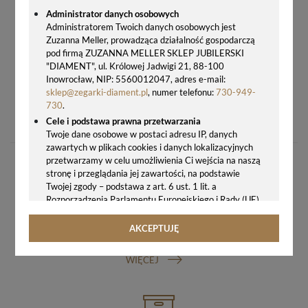
Administrator danych osobowych
Administratorem Twoich danych osobowych jest
Zuzanna Meller, prowadząca działalność gospodarczą
pod firmą ZUZANNA MELLER SKLEP JUBILERSKI
"DIAMENT", ul. Królowej Jadwigi 21, 88-100
Inowrocław, NIP: 5560012047, adres e-mail:
sklep@zegarki-diament.pl
, numer telefonu:
730-949-
PIÓRO WIECZNE STAL CT PARKER JOTTER CORE 2030948
730
.
129,00 zł
Cele i podstawa prawna przetwarzania
Twoje dane osobowe w postaci adresu IP, danych
zawartych w plikach cookies i danych lokalizacyjnych
przetwarzamy w celu umożliwienia Ci wejścia na naszą
stronę i przeglądania jej zawartości, na podstawie
Twojej zgody – podstawa z art. 6 ust. 1 lit. a
Rozporządzenia Parlamentu Europejskiego i Rady (UE)
2016/679 z 27.04.2016 r. w sprawie ochrony osób
fizycznych w związku z przetwarzaniem danych
AKCEPTUJĘ
GWARANCJA ORYGINALNOŚCI ZEGARKA
osobowych i w sprawie swobodnego przepływu takich
danych oraz uchylenia dyrektywy 95/46/WE (ogólne
WIĘCEJ
rozporządzenie o ochronie danych, tj. RODO).
Odbiorcy danych
Twoje dane osobowe możemy udostępniać
hostingodawcy. Takie podmioty przetwarzają dane na