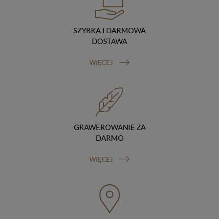
podstawie umowy z nami i tylko zgodnie z naszymi
poleceniami. Przekazujemy Twoje dane poza teren
Polski/UE/Europejskiego Obszaru Gospodarczego.
SZYBKA I DARMOWA
Okres przechowywania danych
DOSTAWA
Twoje dane przechowujemy do czasu posiadania
udzielonej przez Ciebie zgody.
WIĘCEJ
Twoje prawa
Przysługuje Ci prawo dostępu do swoich danych oraz
otrzymania ich kopii, prawo do sprostowania
(poprawiania) swoich danych, prawo do usunięcia
danych (jeżeli Twoim zdaniem nie ma podstaw do tego,
abyśmy przetwarzali Twoje dane, możesz zażądać,
abyśmy je usunęli), prawo do ograniczenia
GRAWEROWANIE ZA
przetwarzania danych (możesz zażądać, abyśmy
DARMO
ograniczyli przetwarzanie Twoich danych osobowych
wyłącznie do ich przechowywania lub wykonywania
WIĘCEJ
uzgodnionych z Tobą działań, jeżeli Twoim zdaniem
mamy nieprawidłowe dane na Twój temat lub
przetwarzamy je bezpodstawnie), prawo do wniesienia
sprzeciwu wobec przetwarzania danych, prawo do
przenoszenia danych, prawo do wniesienia skargi do
organu nadzorczego (Prezesa Urzędu Ochrony Danych
Osobowych, ul. Stawki 2, 00-193 Warszawa) oraz