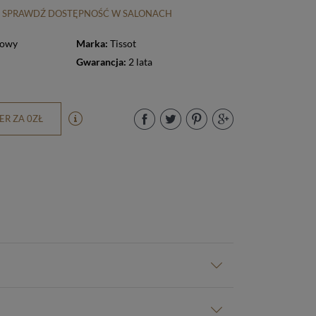
SPRAWDŹ DOSTĘPNOŚĆ W SALONACH
zowy
Marka:
Tissot
Gwarancja:
2 lata
R ZA 0ZŁ