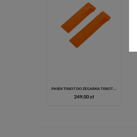
PASEK TISSOT DO ZEGARKA TISSOT T-RACE T610030253 21 MM
249,00 zł