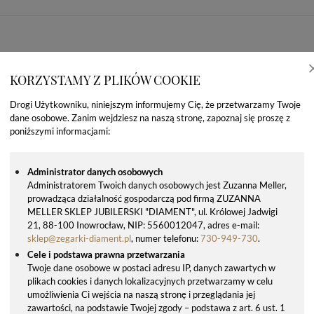
KORZYSTAMY Z PLIKÓW COOKIE
Drogi Użytkowniku, niniejszym informujemy Cię, że przetwarzamy Twoje
dane osobowe. Zanim wejdziesz na naszą stronę, zapoznaj się proszę z
poniższymi informacjami:
Administrator danych osobowych
Administratorem Twoich danych osobowych jest Zuzanna Meller,
prowadząca działalność gospodarczą pod firmą ZUZANNA
OSTATNIO OGLĄDANE PRODUKTY
MELLER SKLEP JUBILERSKI "DIAMENT", ul. Królowej Jadwigi
21, 88-100 Inowrocław, NIP: 5560012047, adres e-mail:
sklep@zegarki-diament.pl
, numer telefonu:
730-949-730
.
Cele i podstawa prawna przetwarzania
Twoje dane osobowe w postaci adresu IP, danych zawartych w
plikach cookies i danych lokalizacyjnych przetwarzamy w celu
umożliwienia Ci wejścia na naszą stronę i przeglądania jej
zawartości, na podstawie Twojej zgody – podstawa z art. 6 ust. 1