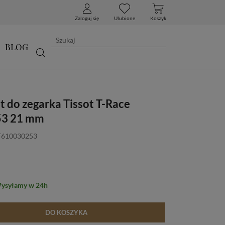
Zaloguj się
Ulubione
Koszyk
BLOG
t do zegarka Tissot T-Race
3 21 mm
 T610030253
Wysyłamy w 24h
DO KOSZYKA