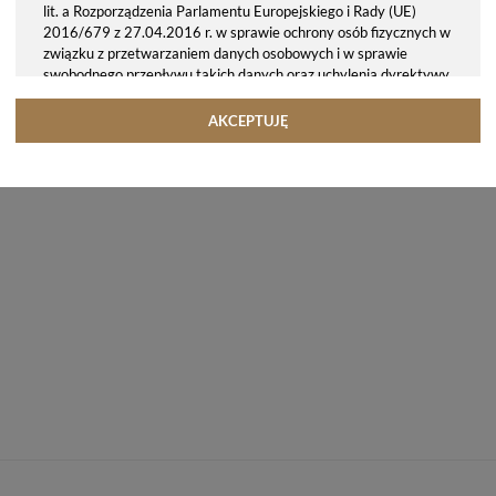
lit. a Rozporządzenia Parlamentu Europejskiego i Rady (UE)
2016/679 z 27.04.2016 r. w sprawie ochrony osób fizycznych w
związku z przetwarzaniem danych osobowych i w sprawie
swobodnego przepływu takich danych oraz uchylenia dyrektywy
95/46/WE (ogólne rozporządzenie o ochronie danych, tj. RODO).
Odbiorcy danych
AKCEPTUJĘ
Twoje dane osobowe możemy udostępniać hostingodawcy. Takie
podmioty przetwarzają dane na podstawie umowy z nami i tylko
zgodnie z naszymi poleceniami. Przekazujemy Twoje dane poza
teren Polski/UE/Europejskiego Obszaru Gospodarczego.
Okres przechowywania danych
Twoje dane przechowujemy do czasu posiadania udzielonej przez
Ciebie zgody.
Twoje prawa
Przysługuje Ci prawo dostępu do swoich danych oraz otrzymania
ich kopii, prawo do sprostowania (poprawiania) swoich danych,
prawo do usunięcia danych (jeżeli Twoim zdaniem nie ma
podstaw do tego, abyśmy przetwarzali Twoje dane, możesz
zażądać, abyśmy je usunęli), prawo do ograniczenia
przetwarzania danych (możesz zażądać, abyśmy ograniczyli
przetwarzanie Twoich danych osobowych wyłącznie do ich
przechowywania lub wykonywania uzgodnionych z Tobą działań,
jeżeli Twoim zdaniem mamy nieprawidłowe dane na Twój temat