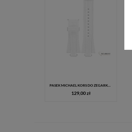
PASEK MICHAEL KORS DO ZEGARKA MICHAEL KORS ACCESS DYLAN 28 MM MKT9011
129,00 zł