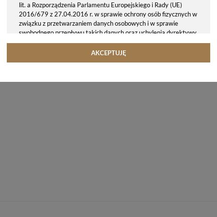
lit. a Rozporządzenia Parlamentu Europejskiego i Rady (UE)
2016/679 z 27.04.2016 r. w sprawie ochrony osób fizycznych w
związku z przetwarzaniem danych osobowych i w sprawie
swobodnego przepływu takich danych oraz uchylenia dyrektywy
95/46/WE (ogólne rozporządzenie o ochronie danych, tj. RODO).
Odbiorcy danych
AKCEPTUJĘ
Twoje dane osobowe możemy udostępniać hostingodawcy. Takie
podmioty przetwarzają dane na podstawie umowy z nami i tylko
zgodnie z naszymi poleceniami. Przekazujemy Twoje dane poza
teren Polski/UE/Europejskiego Obszaru Gospodarczego.
Okres przechowywania danych
Twoje dane przechowujemy do czasu posiadania udzielonej przez
Ciebie zgody.
Twoje prawa
Przysługuje Ci prawo dostępu do swoich danych oraz otrzymania
ich kopii, prawo do sprostowania (poprawiania) swoich danych,
prawo do usunięcia danych (jeżeli Twoim zdaniem nie ma
podstaw do tego, abyśmy przetwarzali Twoje dane, możesz
zażądać, abyśmy je usunęli), prawo do ograniczenia
przetwarzania danych (możesz zażądać, abyśmy ograniczyli
przetwarzanie Twoich danych osobowych wyłącznie do ich
przechowywania lub wykonywania uzgodnionych z Tobą działań,
jeżeli Twoim zdaniem mamy nieprawidłowe dane na Twój temat