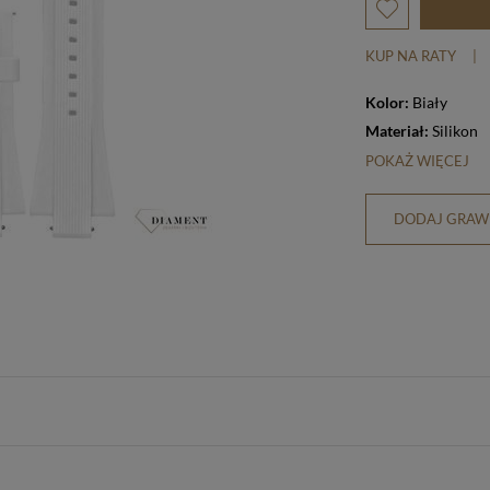
KUP NA RATY
|
Kolor:
Biały
Materiał:
Silikon
POKAŻ WIĘCEJ
DODAJ GRAWE