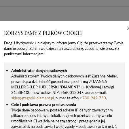
KORZYSTAMY Z PLIKÓW COOKIE
Drogi Użytkowniku, niniejszym informujemy Cię, że przetwarzamy Twoje
dane osobowe. Zanim wejdziesz na naszą stronę, zapoznaj się proszę z
poniższymi informacjami:
Administrator danych osobowych
Administratorem Twoich danych osobowych jest Zuzanna Meller,
prowadząca działalność gospodarczą pod firmą ZUZANNA
OSTATNIO OGLĄDANE PRODUKTY
MELLER SKLEP JUBILERSKI "DIAMENT", ul. Królowej Jadwigi
21, 88-100 Inowrocław, NIP: 5560012047, adres e-mail:
sklep@zegarki-diament.pl
, numer telefonu:
730-949-730
.
Cele i podstawa prawna przetwarzania
Twoje dane osobowe w postaci adresu IP, danych zawartych w
plikach cookies i danych lokalizacyjnych przetwarzamy w celu
umożliwienia Ci wejścia na naszą stronę i przeglądania jej
zawartości, na podstawie Twojej zgody – podstawa z art. 6 ust. 1