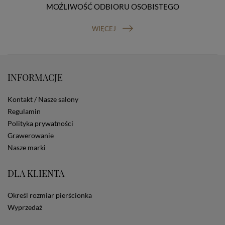
MOŹLIWOŚĆ ODBIORU OSOBISTEGO
prawo do cofnięcia zgody na przetwarzanie danych
osobowych (masz prawo cofnięcia zgody na
przetwarzanie danych w dowolnym momencie;
WIĘCEJ
cofnięcie zgody nie ma wpływu na zgodność z prawem
przetwarzania, którego dokonano na podstawie Twojej
zgody przed jej cofnięciem). W celu wykonania swoich
praw skieruj do nas odpowiednie żądanie.
INFORMACJE
Informacja o dobrowolności podania danych
Podanie przez Ciebie danych jest dobrowolne. Jeżeli
nie podasz danych, nie będziesz mógł przeglądać
Kontakt / Nasze salony
zawartości naszej strony
Regulamin
Zautomatyzowane podejmowanie decyzji
Polityka prywatności
Na stronie Sklepu są wykorzystywane pliki cookies.
Grawerowanie
Stosowane są one w celach zapewnienia maksymalnej
wygody wszystkich użytkowników (w tym Kupujących)
Nasze marki
przy korzystaniu ze Sklepu (zapamiętywanie
preferencji i ustawień na stronie, zbieranie
DLA KLIENTA
anonimowych danych dla celów reklamowych i
statystycznych, także przez inne portale, w tym
portale społecznościowe, np. Facebook). Korzystanie
Określ rozmiar pierścionka
ze Sklepu bez zmiany ustawień w przeglądarce
Wyprzedaż
dotyczących cookies oznacza, że będą one
zamieszczane w urządzeniu końcowym każdego