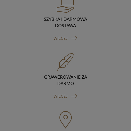
podstawie umowy z nami i tylko zgodnie z naszymi
poleceniami. Przekazujemy Twoje dane poza teren
Polski/UE/Europejskiego Obszaru Gospodarczego.
SZYBKA I DARMOWA
Okres przechowywania danych
DOSTAWA
Twoje dane przechowujemy do czasu posiadania
udzielonej przez Ciebie zgody.
WIĘCEJ
Twoje prawa
Przysługuje Ci prawo dostępu do swoich danych oraz
otrzymania ich kopii, prawo do sprostowania
(poprawiania) swoich danych, prawo do usunięcia
danych (jeżeli Twoim zdaniem nie ma podstaw do tego,
abyśmy przetwarzali Twoje dane, możesz zażądać,
abyśmy je usunęli), prawo do ograniczenia
GRAWEROWANIE ZA
przetwarzania danych (możesz zażądać, abyśmy
DARMO
ograniczyli przetwarzanie Twoich danych osobowych
wyłącznie do ich przechowywania lub wykonywania
WIĘCEJ
uzgodnionych z Tobą działań, jeżeli Twoim zdaniem
mamy nieprawidłowe dane na Twój temat lub
przetwarzamy je bezpodstawnie), prawo do wniesienia
sprzeciwu wobec przetwarzania danych, prawo do
przenoszenia danych, prawo do wniesienia skargi do
organu nadzorczego (Prezesa Urzędu Ochrony Danych
Osobowych, ul. Stawki 2, 00-193 Warszawa) oraz