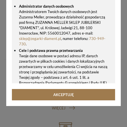
Administrator danych osobowych
Administratorem Twoich danych osobowych jest
Zuzanna Meller, prowadząca działalność gospodarczą
pod firmą ZUZANNA MELLER SKLEP JUBILERSKI
"DIAMENT", ul. Królowej Jadwigi 21, 88-100
Inowrocław, NIP: 5560012047, adres e-mail:
sklep@zegarki-diament.pl
, numer telefonu:
730-949-
PASEK DO ZEGARKA TISSOT T610034061 BRĄZOWY 23 MM ORYGINALNY TISSOT PRC 200
730
.
179,00 zł
Cele i podstawa prawna przetwarzania
Twoje dane osobowe w postaci adresu IP, danych
zawartych w plikach cookies i danych lokalizacyjnych
przetwarzamy w celu umożliwienia Ci wejścia na naszą
stronę i przeglądania jej zawartości, na podstawie
Twojej zgody – podstawa z art. 6 ust. 1 lit. a
Rozporządzenia Parlamentu Europejskiego i Rady (UE)
2016/679 z 27.04.2016 r. w sprawie ochrony osób
fizycznych w związku z przetwarzaniem danych
AKCEPTUJĘ
GWARANCJA ORYGINALNOŚCI ZEGARKA
osobowych i w sprawie swobodnego przepływu takich
danych oraz uchylenia dyrektywy 95/46/WE (ogólne
WIĘCEJ
rozporządzenie o ochronie danych, tj. RODO).
Odbiorcy danych
Twoje dane osobowe możemy udostępniać
hostingodawcy. Takie podmioty przetwarzają dane na