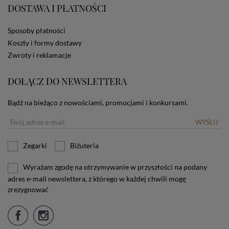
DOSTAWA I PŁATNOŚCI
użytkownika. Jeżeli użytkownik nie wyraża zgody na
stosowanie plików cookies powinien zmienić
ustawienia swojej przeglądarki.
Tu znajduje się więcej
Sposoby płatności
informacji o plikach cookies.
Koszty i formy dostawy
Zwroty i reklamacje
DOŁĄCZ DO NEWSLETTERA
Bądź na bieżąco z nowościami, promocjami i konkursami.
WYŚLIJ
Zegarki
Biżuteria
Wyrażam zgodę na otrzymywanie w przyszłości na podany
adres e-mail newslettera, z którego w każdej chwili mogę
zrezygnować