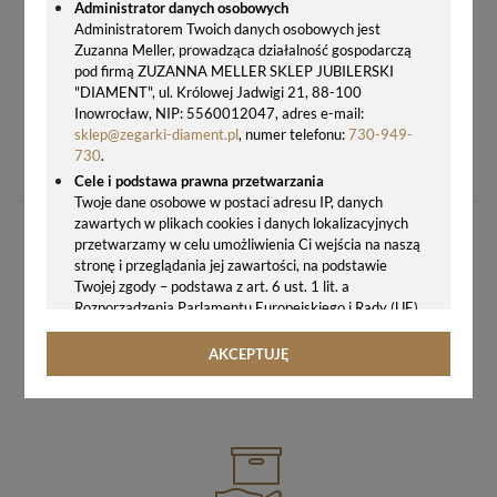
Administrator danych osobowych
Administratorem Twoich danych osobowych jest
Zuzanna Meller, prowadząca działalność gospodarczą
pod firmą ZUZANNA MELLER SKLEP JUBILERSKI
"DIAMENT", ul. Królowej Jadwigi 21, 88-100
Inowrocław, NIP: 5560012047, adres e-mail:
sklep@zegarki-diament.pl
, numer telefonu:
730-949-
PASEK DO ZEGARKA TISSOT T610028591 CZARNY 22 MM
730
.
199,00 zł
Cele i podstawa prawna przetwarzania
Twoje dane osobowe w postaci adresu IP, danych
zawartych w plikach cookies i danych lokalizacyjnych
przetwarzamy w celu umożliwienia Ci wejścia na naszą
stronę i przeglądania jej zawartości, na podstawie
Twojej zgody – podstawa z art. 6 ust. 1 lit. a
Rozporządzenia Parlamentu Europejskiego i Rady (UE)
2016/679 z 27.04.2016 r. w sprawie ochrony osób
GWARANCJA ORYGINALNOŚCI ZEGARKA
fizycznych w związku z przetwarzaniem danych
AKCEPTUJĘ
osobowych i w sprawie swobodnego przepływu takich
WIĘCEJ
danych oraz uchylenia dyrektywy 95/46/WE (ogólne
rozporządzenie o ochronie danych, tj. RODO).
Odbiorcy danych
Twoje dane osobowe możemy udostępniać
hostingodawcy. Takie podmioty przetwarzają dane na