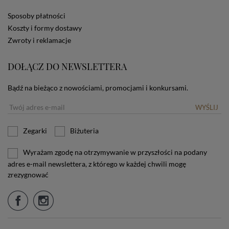
stosowanie plików cookies powinien zmienić
Sposoby płatności
ustawienia swojej przeglądarki.
Tu znajduje się więcej
Koszty i formy dostawy
informacji o plikach cookies.
Zwroty i reklamacje
DOŁĄCZ DO NEWSLETTERA
Bądź na bieżąco z nowościami, promocjami i konkursami.
WYŚLIJ
Zegarki
Biżuteria
Wyrażam zgodę na otrzymywanie w przyszłości na podany
adres e-mail newslettera, z którego w każdej chwili mogę
zrezygnować