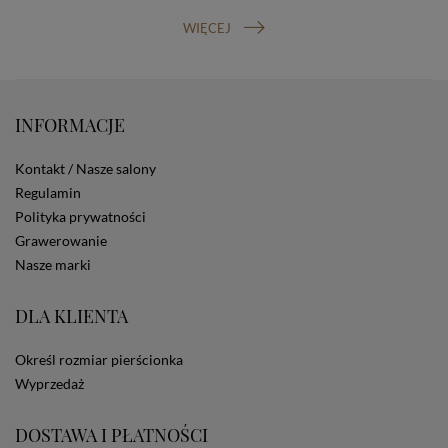
prawo do cofnięcia zgody na przetwarzanie danych
osobowych (masz prawo cofnięcia zgody na
WIĘCEJ
przetwarzanie danych w dowolnym momencie;
cofnięcie zgody nie ma wpływu na zgodność z prawem
przetwarzania, którego dokonano na podstawie Twojej
zgody przed jej cofnięciem). W celu wykonania swoich
praw skieruj do nas odpowiednie żądanie.
INFORMACJE
Informacja o dobrowolności podania danych
Podanie przez Ciebie danych jest dobrowolne. Jeżeli
Kontakt / Nasze salony
nie podasz danych, nie będziesz mógł przeglądać
Regulamin
zawartości naszej strony
Polityka prywatności
Zautomatyzowane podejmowanie decyzji
Na stronie Sklepu są wykorzystywane pliki cookies.
Grawerowanie
Stosowane są one w celach zapewnienia maksymalnej
Nasze marki
wygody wszystkich użytkowników (w tym Kupujących)
przy korzystaniu ze Sklepu (zapamiętywanie
DLA KLIENTA
preferencji i ustawień na stronie, zbieranie
anonimowych danych dla celów reklamowych i
statystycznych, także przez inne portale, w tym
Określ rozmiar pierścionka
portale społecznościowe, np. Facebook). Korzystanie
Wyprzedaż
ze Sklepu bez zmiany ustawień w przeglądarce
dotyczących cookies oznacza, że będą one
zamieszczane w urządzeniu końcowym każdego
DOSTAWA I PŁATNOŚCI
użytkownika. Jeżeli użytkownik nie wyraża zgody na