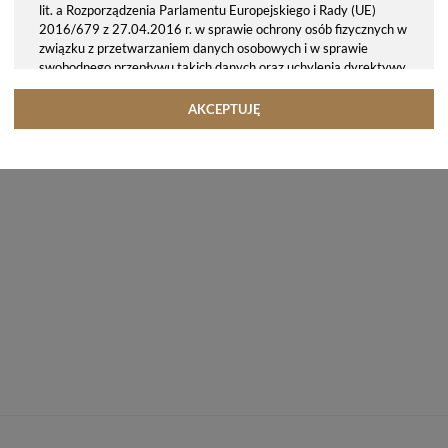
lit. a Rozporządzenia Parlamentu Europejskiego i Rady (UE)
2016/679 z 27.04.2016 r. w sprawie ochrony osób fizycznych w
związku z przetwarzaniem danych osobowych i w sprawie
swobodnego przepływu takich danych oraz uchylenia dyrektywy
95/46/WE (ogólne rozporządzenie o ochronie danych, tj. RODO).
Odbiorcy danych
AKCEPTUJĘ
Twoje dane osobowe możemy udostępniać hostingodawcy. Takie
podmioty przetwarzają dane na podstawie umowy z nami i tylko
zgodnie z naszymi poleceniami. Przekazujemy Twoje dane poza
teren Polski/UE/Europejskiego Obszaru Gospodarczego.
Okres przechowywania danych
Twoje dane przechowujemy do czasu posiadania udzielonej przez
Ciebie zgody.
Twoje prawa
Przysługuje Ci prawo dostępu do swoich danych oraz otrzymania
ich kopii, prawo do sprostowania (poprawiania) swoich danych,
prawo do usunięcia danych (jeżeli Twoim zdaniem nie ma
podstaw do tego, abyśmy przetwarzali Twoje dane, możesz
zażądać, abyśmy je usunęli), prawo do ograniczenia
przetwarzania danych (możesz zażądać, abyśmy ograniczyli
przetwarzanie Twoich danych osobowych wyłącznie do ich
przechowywania lub wykonywania uzgodnionych z Tobą działań,
jeżeli Twoim zdaniem mamy nieprawidłowe dane na Twój temat