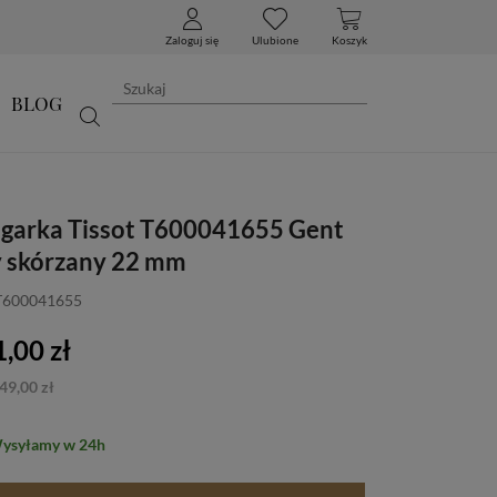
Zaloguj się
Ulubione
Koszyk
BLOG
egarka Tissot T600041655 Gent
 skórzany 22 mm
 T600041655
,00 zł
49,00 zł
Wysyłamy w 24h