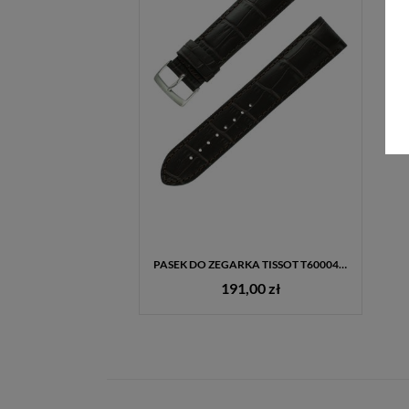
PASEK DO ZEGARKA TISSOT T600041655 GENT XL BRĄZOWY SKÓRZANY 22 MM
191,00 zł