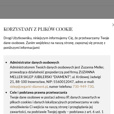
KORZYSTAMY Z PLIKÓW COOKIE
Drogi Użytkowniku, niniejszym informujemy Cię, że przetwarzamy Twoje
dane osobowe. Zanim wejdziesz na naszą stronę, zapoznaj się proszę z
poniższymi informacjami:
Administrator danych osobowych
Administratorem Twoich danych osobowych jest Zuzanna Meller,
prowadząca działalność gospodarczą pod firmą ZUZANNA
OSTATNIO OGLĄDANE PRODUKTY
MELLER SKLEP JUBILERSKI "DIAMENT", ul. Królowej Jadwigi
21, 88-100 Inowrocław, NIP: 5560012047, adres e-mail:
sklep@zegarki-diament.pl
, numer telefonu:
730-949-730
.
Cele i podstawa prawna przetwarzania
Twoje dane osobowe w postaci adresu IP, danych zawartych w
plikach cookies i danych lokalizacyjnych przetwarzamy w celu
umożliwienia Ci wejścia na naszą stronę i przeglądania jej
zawartości, na podstawie Twojej zgody – podstawa z art. 6 ust. 1