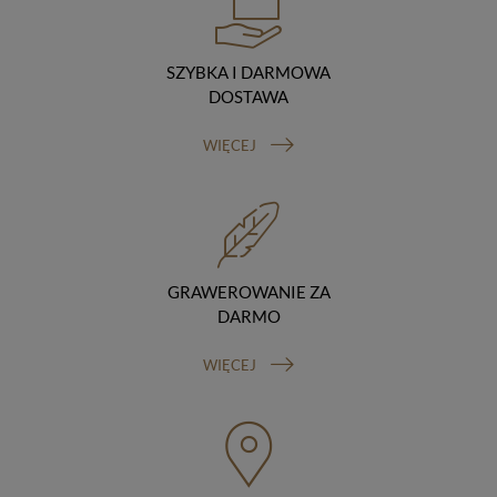
podstawie umowy z nami i tylko zgodnie z naszymi
poleceniami. Przekazujemy Twoje dane poza teren
Polski/UE/Europejskiego Obszaru Gospodarczego.
SZYBKA I DARMOWA
Okres przechowywania danych
DOSTAWA
Twoje dane przechowujemy do czasu posiadania
udzielonej przez Ciebie zgody.
WIĘCEJ
Twoje prawa
Przysługuje Ci prawo dostępu do swoich danych oraz
otrzymania ich kopii, prawo do sprostowania
(poprawiania) swoich danych, prawo do usunięcia
danych (jeżeli Twoim zdaniem nie ma podstaw do tego,
abyśmy przetwarzali Twoje dane, możesz zażądać,
abyśmy je usunęli), prawo do ograniczenia
GRAWEROWANIE ZA
przetwarzania danych (możesz zażądać, abyśmy
DARMO
ograniczyli przetwarzanie Twoich danych osobowych
wyłącznie do ich przechowywania lub wykonywania
WIĘCEJ
uzgodnionych z Tobą działań, jeżeli Twoim zdaniem
mamy nieprawidłowe dane na Twój temat lub
przetwarzamy je bezpodstawnie), prawo do wniesienia
sprzeciwu wobec przetwarzania danych, prawo do
przenoszenia danych, prawo do wniesienia skargi do
organu nadzorczego (Prezesa Urzędu Ochrony Danych
Osobowych, ul. Stawki 2, 00-193 Warszawa) oraz