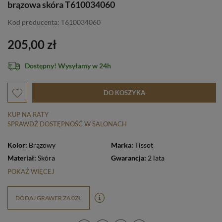
brązowa skóra T610034060
Kod producenta: T610034060
205,00 zł
Dostępny! Wysyłamy w 24h
DO KOSZYKA
KUP NA RATY
SPRAWDŹ DOSTĘPNOŚĆ W SALONACH
Kolor:
Brązowy
Marka:
Tissot
Materiał:
Skóra
Gwarancja:
2 lata
POKAŻ WIĘCEJ
DODAJ GRAWER ZA 0ZŁ