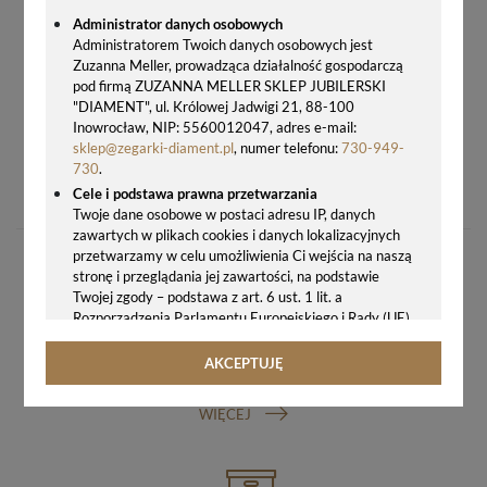
Administrator danych osobowych
Administratorem Twoich danych osobowych jest
Zuzanna Meller, prowadząca działalność gospodarczą
pod firmą ZUZANNA MELLER SKLEP JUBILERSKI
"DIAMENT", ul. Królowej Jadwigi 21, 88-100
Inowrocław, NIP: 5560012047, adres e-mail:
sklep@zegarki-diament.pl
, numer telefonu:
730-949-
PASEK DO ZEGARKA TISSOT T055.427.16.017.00 23 MM, BRĄZOWA SKÓRA T610034060
730
.
205,00 zł
Cele i podstawa prawna przetwarzania
Twoje dane osobowe w postaci adresu IP, danych
zawartych w plikach cookies i danych lokalizacyjnych
przetwarzamy w celu umożliwienia Ci wejścia na naszą
stronę i przeglądania jej zawartości, na podstawie
Twojej zgody – podstawa z art. 6 ust. 1 lit. a
Rozporządzenia Parlamentu Europejskiego i Rady (UE)
2016/679 z 27.04.2016 r. w sprawie ochrony osób
fizycznych w związku z przetwarzaniem danych
AKCEPTUJĘ
GWARANCJA ORYGINALNOŚCI ZEGARKA
osobowych i w sprawie swobodnego przepływu takich
danych oraz uchylenia dyrektywy 95/46/WE (ogólne
WIĘCEJ
rozporządzenie o ochronie danych, tj. RODO).
Odbiorcy danych
Twoje dane osobowe możemy udostępniać
hostingodawcy. Takie podmioty przetwarzają dane na