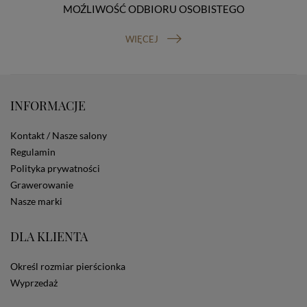
MOŹLIWOŚĆ ODBIORU OSOBISTEGO
prawo do cofnięcia zgody na przetwarzanie danych
osobowych (masz prawo cofnięcia zgody na
przetwarzanie danych w dowolnym momencie;
WIĘCEJ
cofnięcie zgody nie ma wpływu na zgodność z prawem
przetwarzania, którego dokonano na podstawie Twojej
zgody przed jej cofnięciem). W celu wykonania swoich
praw skieruj do nas odpowiednie żądanie.
INFORMACJE
Informacja o dobrowolności podania danych
Podanie przez Ciebie danych jest dobrowolne. Jeżeli
nie podasz danych, nie będziesz mógł przeglądać
Kontakt / Nasze salony
zawartości naszej strony
Regulamin
Zautomatyzowane podejmowanie decyzji
Polityka prywatności
Na stronie Sklepu są wykorzystywane pliki cookies.
Grawerowanie
Stosowane są one w celach zapewnienia maksymalnej
wygody wszystkich użytkowników (w tym Kupujących)
Nasze marki
przy korzystaniu ze Sklepu (zapamiętywanie
preferencji i ustawień na stronie, zbieranie
DLA KLIENTA
anonimowych danych dla celów reklamowych i
statystycznych, także przez inne portale, w tym
portale społecznościowe, np. Facebook). Korzystanie
Określ rozmiar pierścionka
ze Sklepu bez zmiany ustawień w przeglądarce
Wyprzedaż
dotyczących cookies oznacza, że będą one
zamieszczane w urządzeniu końcowym każdego