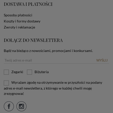
DOSTAWA I PŁATNOŚCI
użytkownika. Jeżeli użytkownik nie wyraża zgody na
stosowanie plików cookies powinien zmienić
ustawienia swojej przeglądarki.
Tu znajduje się więcej
Sposoby płatności
informacji o plikach cookies.
Koszty i formy dostawy
Zwroty i reklamacje
DOŁĄCZ DO NEWSLETTERA
Bądź na bieżąco z nowościami, promocjami i konkursami.
WYŚLIJ
Zegarki
Biżuteria
Wyrażam zgodę na otrzymywanie w przyszłości na podany
adres e-mail newslettera, z którego w każdej chwili mogę
zrezygnować