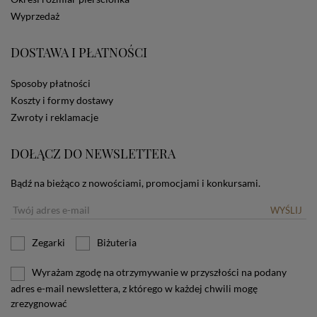
dotyczących cookies oznacza, że będą one
Wyprzedaż
zamieszczane w urządzeniu końcowym każdego
użytkownika. Jeżeli użytkownik nie wyraża zgody na
stosowanie plików cookies powinien zmienić
DOSTAWA I PŁATNOŚCI
ustawienia swojej przeglądarki.
Tu znajduje się więcej
informacji o plikach cookies.
Sposoby płatności
Koszty i formy dostawy
Zwroty i reklamacje
DOŁĄCZ DO NEWSLETTERA
Bądź na bieżąco z nowościami, promocjami i konkursami.
WYŚLIJ
Zegarki
Biżuteria
Wyrażam zgodę na otrzymywanie w przyszłości na podany
adres e-mail newslettera, z którego w każdej chwili mogę
zrezygnować