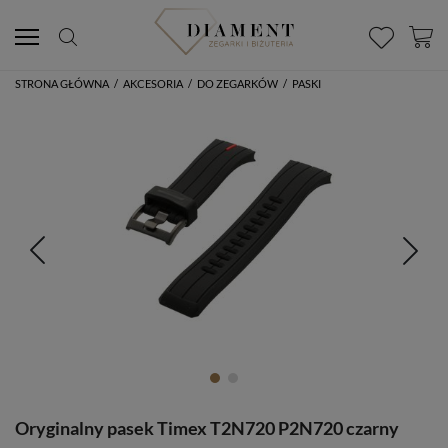
STRONA GŁÓWNA
/
AKCESORIA
/
DO ZEGARKÓW
/
PASKI
Oryginalny pasek Timex T2N720 P2N720 czarny