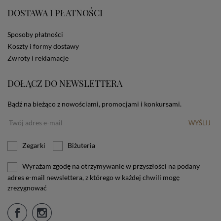
użytkownika. Jeżeli użytkownik nie wyraża zgody na
DOSTAWA I PŁATNOŚCI
stosowanie plików cookies powinien zmienić
ustawienia swojej przeglądarki.
Tu znajduje się więcej
Sposoby płatności
informacji o plikach cookies.
Koszty i formy dostawy
Zwroty i reklamacje
DOŁĄCZ DO NEWSLETTERA
Bądź na bieżąco z nowościami, promocjami i konkursami.
WYŚLIJ
Zegarki
Biżuteria
Wyrażam zgodę na otrzymywanie w przyszłości na podany
adres e-mail newslettera, z którego w każdej chwili mogę
zrezygnować