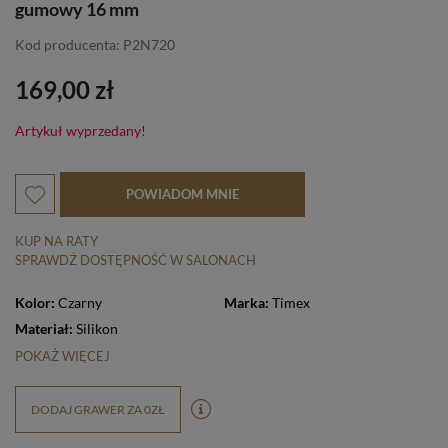
gumowy 16 mm
Kod producenta: P2N720
169,00 zł
Artykuł wyprzedany!
POWIADOM MNIE
KUP NA RATY
SPRAWDŹ DOSTĘPNOŚĆ W SALONACH
Kolor:
Czarny
Marka:
Timex
Materiał:
Silikon
POKAŻ WIĘCEJ
DODAJ GRAWER ZA 0ZŁ