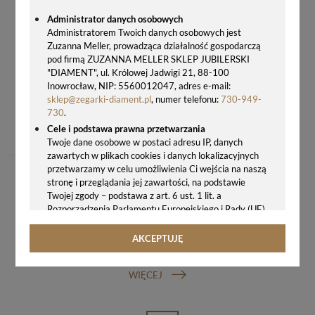
Administrator danych osobowych
Administratorem Twoich danych osobowych jest
Zuzanna Meller, prowadząca działalność gospodarczą
pod firmą ZUZANNA MELLER SKLEP JUBILERSKI
"DIAMENT", ul. Królowej Jadwigi 21, 88-100
Inowrocław, NIP: 5560012047, adres e-mail:
sklep@zegarki-diament.pl
, numer telefonu:
730-949-
730
.
ORYGINALNY PASEK TIMEX T2N720 P2N720 CZARNY GUMOWY 16 MM
Cele i podstawa prawna przetwarzania
169,00 zł
Twoje dane osobowe w postaci adresu IP, danych
zawartych w plikach cookies i danych lokalizacyjnych
przetwarzamy w celu umożliwienia Ci wejścia na naszą
stronę i przeglądania jej zawartości, na podstawie
Twojej zgody – podstawa z art. 6 ust. 1 lit. a
Rozporządzenia Parlamentu Europejskiego i Rady (UE)
2016/679 z 27.04.2016 r. w sprawie ochrony osób
fizycznych w związku z przetwarzaniem danych
AKCEPTUJĘ
GWARANCJA ORYGINALNOŚCI ZEGARKA
osobowych i w sprawie swobodnego przepływu takich
danych oraz uchylenia dyrektywy 95/46/WE (ogólne
WIĘCEJ
rozporządzenie o ochronie danych, tj. RODO).
Odbiorcy danych
Twoje dane osobowe możemy udostępniać