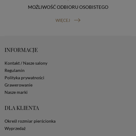
Osobowych, ul. Stawki 2, 00-193 Warszawa) oraz
prawo do cofnięcia zgody na przetwarzanie danych
MOŹLIWOŚĆ ODBIORU OSOBISTEGO
osobowych (masz prawo cofnięcia zgody na
przetwarzanie danych w dowolnym momencie;
WIĘCEJ
cofnięcie zgody nie ma wpływu na zgodność z prawem
przetwarzania, którego dokonano na podstawie Twojej
zgody przed jej cofnięciem). W celu wykonania swoich
praw skieruj do nas odpowiednie żądanie.
Informacja o dobrowolności podania danych
INFORMACJE
Podanie przez Ciebie danych jest dobrowolne. Jeżeli
nie podasz danych, nie będziesz mógł przeglądać
Kontakt / Nasze salony
zawartości naszej strony
Regulamin
Zautomatyzowane podejmowanie decyzji
Polityka prywatności
Na stronie Sklepu są wykorzystywane pliki cookies.
Stosowane są one w celach zapewnienia maksymalnej
Grawerowanie
wygody wszystkich użytkowników (w tym Kupujących)
Nasze marki
przy korzystaniu ze Sklepu (zapamiętywanie
preferencji i ustawień na stronie, zbieranie
DLA KLIENTA
anonimowych danych dla celów reklamowych i
statystycznych, także przez inne portale, w tym
portale społecznościowe, np. Facebook). Korzystanie
Określ rozmiar pierścionka
ze Sklepu bez zmiany ustawień w przeglądarce
Wyprzedaż
dotyczących cookies oznacza, że będą one
zamieszczane w urządzeniu końcowym każdego