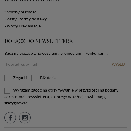
użytkownika. Jeżeli użytkownik nie wyraża zgody na
stosowanie plików cookies powinien zmienić
Sposoby płatności
ustawienia swojej przeglądarki.
Tu znajduje się więcej
informacji o plikach cookies.
Koszty i formy dostawy
Zwroty i reklamacje
DOŁĄCZ DO NEWSLETTERA
Bądź na bieżąco z nowościami, promocjami i konkursami.
WYŚLIJ
Zegarki
Biżuteria
Wyrażam zgodę na otrzymywanie w przyszłości na podany
adres e-mail newslettera, z którego w każdej chwili mogę
zrezygnować