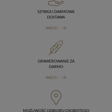
podstawie umowy z nami i tylko zgodnie z naszymi
poleceniami. Przekazujemy Twoje dane poza teren
SZYBKA I DARMOWA
Polski/UE/Europejskiego Obszaru Gospodarczego.
DOSTAWA
Okres przechowywania danych
Twoje dane przechowujemy do czasu posiadania
udzielonej przez Ciebie zgody.
WIĘCEJ
Twoje prawa
Przysługuje Ci prawo dostępu do swoich danych oraz
otrzymania ich kopii, prawo do sprostowania
(poprawiania) swoich danych, prawo do usunięcia
danych (jeżeli Twoim zdaniem nie ma podstaw do tego,
abyśmy przetwarzali Twoje dane, możesz zażądać,
GRAWEROWANIE ZA
abyśmy je usunęli), prawo do ograniczenia
przetwarzania danych (możesz zażądać, abyśmy
DARMO
ograniczyli przetwarzanie Twoich danych osobowych
wyłącznie do ich przechowywania lub wykonywania
WIĘCEJ
uzgodnionych z Tobą działań, jeżeli Twoim zdaniem
mamy nieprawidłowe dane na Twój temat lub
przetwarzamy je bezpodstawnie), prawo do wniesienia
sprzeciwu wobec przetwarzania danych, prawo do
przenoszenia danych, prawo do wniesienia skargi do
organu nadzorczego (Prezesa Urzędu Ochrony Danych
Osobowych, ul. Stawki 2, 00-193 Warszawa) oraz
MOŹLIWOŚĆ ODBIORU OSOBISTEGO