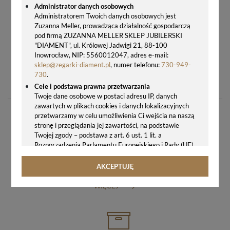
Administrator danych osobowych
Administratorem Twoich danych osobowych jest
Zuzanna Meller, prowadząca działalność gospodarczą
pod firmą ZUZANNA MELLER SKLEP JUBILERSKI
"DIAMENT", ul. Królowej Jadwigi 21, 88-100
Inowrocław, NIP: 5560012047, adres e-mail:
sklep@zegarki-diament.pl
, numer telefonu:
730-949-
PASEK DO ZEGARKA TIMEX T28612 P28612
730
.
79,00 zł
Cele i podstawa prawna przetwarzania
Twoje dane osobowe w postaci adresu IP, danych
zawartych w plikach cookies i danych lokalizacyjnych
przetwarzamy w celu umożliwienia Ci wejścia na naszą
stronę i przeglądania jej zawartości, na podstawie
Twojej zgody – podstawa z art. 6 ust. 1 lit. a
Rozporządzenia Parlamentu Europejskiego i Rady (UE)
2016/679 z 27.04.2016 r. w sprawie ochrony osób
GWARANCJA ORYGINALNOŚCI ZEGARKA
fizycznych w związku z przetwarzaniem danych
AKCEPTUJĘ
osobowych i w sprawie swobodnego przepływu takich
danych oraz uchylenia dyrektywy 95/46/WE (ogólne
WIĘCEJ
rozporządzenie o ochronie danych, tj. RODO).
Odbiorcy danych
Twoje dane osobowe możemy udostępniać
hostingodawcy. Takie podmioty przetwarzają dane na