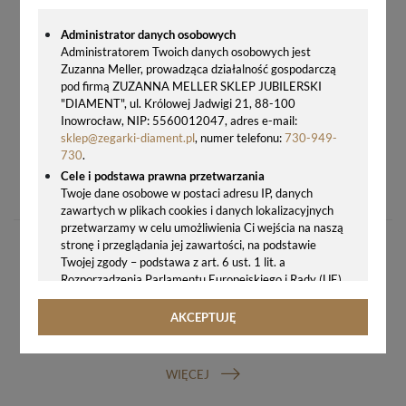
Administrator danych osobowych
Administratorem Twoich danych osobowych jest
Zuzanna Meller, prowadząca działalność gospodarczą
pod firmą ZUZANNA MELLER SKLEP JUBILERSKI
"DIAMENT", ul. Królowej Jadwigi 21, 88-100
Inowrocław, NIP: 5560012047, adres e-mail:
sklep@zegarki-diament.pl
, numer telefonu:
730-949-
730
.
PASEK DO ZEGARKA FOSSIL S221317 SILIKONOWY NIEBIESKI 22 MM
Cele i podstawa prawna przetwarzania
99,00 zł
Twoje dane osobowe w postaci adresu IP, danych
zawartych w plikach cookies i danych lokalizacyjnych
przetwarzamy w celu umożliwienia Ci wejścia na naszą
stronę i przeglądania jej zawartości, na podstawie
Twojej zgody – podstawa z art. 6 ust. 1 lit. a
Rozporządzenia Parlamentu Europejskiego i Rady (UE)
2016/679 z 27.04.2016 r. w sprawie ochrony osób
fizycznych w związku z przetwarzaniem danych
AKCEPTUJĘ
osobowych i w sprawie swobodnego przepływu takich
GWARANCJA ORYGINALNOŚCI ZEGARKA
danych oraz uchylenia dyrektywy 95/46/WE (ogólne
rozporządzenie o ochronie danych, tj. RODO).
WIĘCEJ
Odbiorcy danych
Twoje dane osobowe możemy udostępniać