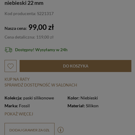
niebieski 22 mm
Kod producenta: S221317
99,00 zł
Nasza cena:
Cena detaliczna: 119,00 zł
Dostępny! Wysyłamy w 24h
DO KOSZYKA
KUP NA RATY
SPRAWDŹ DOSTĘPNOŚĆ W SALONACH
Kolekcja:
paski silikonowe
Kolor:
Niebieski
Marka:
Fossil
Materiał:
Silikon
POKAŻ WIĘCEJ
DODAJ GRAWER ZA 0ZŁ