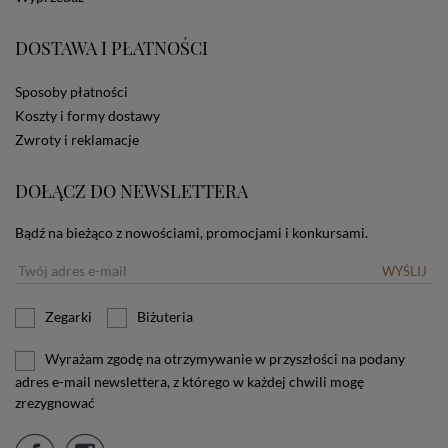
zamieszczane w urządzeniu końcowym każdego
użytkownika. Jeżeli użytkownik nie wyraża zgody na
DOSTAWA I PŁATNOŚCI
stosowanie plików cookies powinien zmienić
ustawienia swojej przeglądarki.
Tu znajduje się więcej
informacji o plikach cookies.
Sposoby płatności
Koszty i formy dostawy
Zwroty i reklamacje
DOŁĄCZ DO NEWSLETTERA
Bądź na bieżąco z nowościami, promocjami i konkursami.
WYŚLIJ
Zegarki
Biżuteria
Wyrażam zgodę na otrzymywanie w przyszłości na podany
adres e-mail newslettera, z którego w każdej chwili mogę
zrezygnować