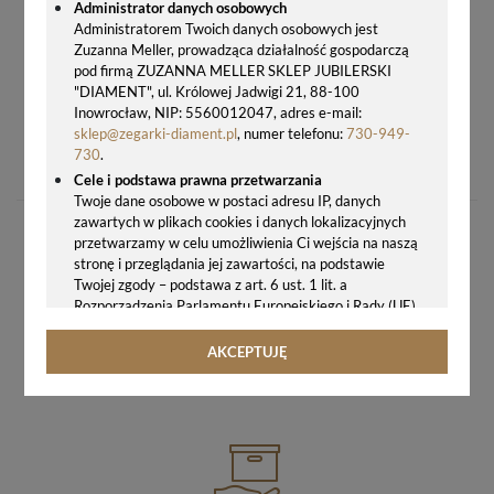
Administrator danych osobowych
Administratorem Twoich danych osobowych jest
Zuzanna Meller, prowadząca działalność gospodarczą
pod firmą ZUZANNA MELLER SKLEP JUBILERSKI
"DIAMENT", ul. Królowej Jadwigi 21, 88-100
Inowrocław, NIP: 5560012047, adres e-mail:
sklep@zegarki-diament.pl
, numer telefonu:
730-949-
PASEK DO ZEGARKA CERTINA C610019953 CZARNY 21 MM
730
.
197,00 zł
Cele i podstawa prawna przetwarzania
Twoje dane osobowe w postaci adresu IP, danych
zawartych w plikach cookies i danych lokalizacyjnych
przetwarzamy w celu umożliwienia Ci wejścia na naszą
stronę i przeglądania jej zawartości, na podstawie
Twojej zgody – podstawa z art. 6 ust. 1 lit. a
Rozporządzenia Parlamentu Europejskiego i Rady (UE)
2016/679 z 27.04.2016 r. w sprawie ochrony osób
GWARANCJA ORYGINALNOŚCI ZEGARKA
fizycznych w związku z przetwarzaniem danych
AKCEPTUJĘ
osobowych i w sprawie swobodnego przepływu takich
WIĘCEJ
danych oraz uchylenia dyrektywy 95/46/WE (ogólne
rozporządzenie o ochronie danych, tj. RODO).
Odbiorcy danych
Twoje dane osobowe możemy udostępniać
hostingodawcy. Takie podmioty przetwarzają dane na