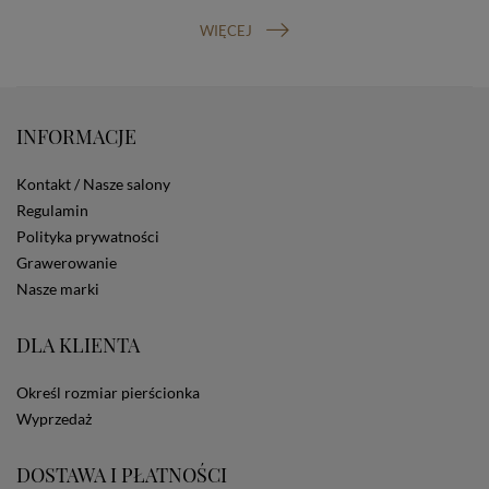
prawo do cofnięcia zgody na przetwarzanie danych
osobowych (masz prawo cofnięcia zgody na
WIĘCEJ
przetwarzanie danych w dowolnym momencie;
cofnięcie zgody nie ma wpływu na zgodność z prawem
przetwarzania, którego dokonano na podstawie Twojej
zgody przed jej cofnięciem). W celu wykonania swoich
praw skieruj do nas odpowiednie żądanie.
INFORMACJE
Informacja o dobrowolności podania danych
Podanie przez Ciebie danych jest dobrowolne. Jeżeli
Kontakt / Nasze salony
nie podasz danych, nie będziesz mógł przeglądać
Regulamin
zawartości naszej strony
Polityka prywatności
Zautomatyzowane podejmowanie decyzji
Na stronie Sklepu są wykorzystywane pliki cookies.
Grawerowanie
Stosowane są one w celach zapewnienia maksymalnej
Nasze marki
wygody wszystkich użytkowników (w tym Kupujących)
przy korzystaniu ze Sklepu (zapamiętywanie
DLA KLIENTA
preferencji i ustawień na stronie, zbieranie
anonimowych danych dla celów reklamowych i
statystycznych, także przez inne portale, w tym
Określ rozmiar pierścionka
portale społecznościowe, np. Facebook). Korzystanie
Wyprzedaż
ze Sklepu bez zmiany ustawień w przeglądarce
dotyczących cookies oznacza, że będą one
zamieszczane w urządzeniu końcowym każdego
DOSTAWA I PŁATNOŚCI
użytkownika. Jeżeli użytkownik nie wyraża zgody na