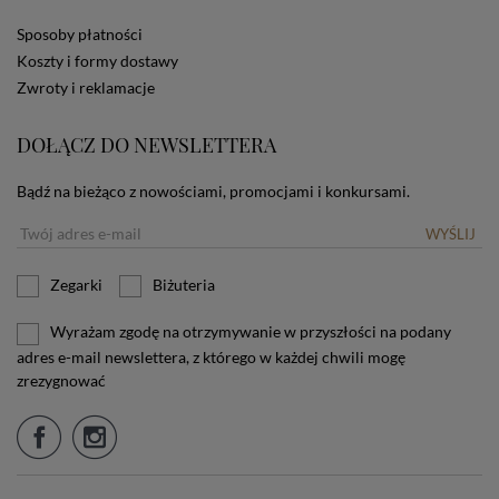
stosowanie plików cookies powinien zmienić
Sposoby płatności
ustawienia swojej przeglądarki.
Tu znajduje się więcej
Koszty i formy dostawy
informacji o plikach cookies.
Zwroty i reklamacje
DOŁĄCZ DO NEWSLETTERA
Bądź na bieżąco z nowościami, promocjami i konkursami.
WYŚLIJ
Zegarki
Biżuteria
Wyrażam zgodę na otrzymywanie w przyszłości na podany
adres e-mail newslettera, z którego w każdej chwili mogę
zrezygnować