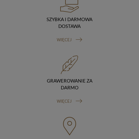
podstawie umowy z nami i tylko zgodnie z naszymi
poleceniami. Przekazujemy Twoje dane poza teren
Polski/UE/Europejskiego Obszaru Gospodarczego.
SZYBKA I DARMOWA
Okres przechowywania danych
DOSTAWA
Twoje dane przechowujemy do czasu posiadania
udzielonej przez Ciebie zgody.
WIĘCEJ
Twoje prawa
Przysługuje Ci prawo dostępu do swoich danych oraz
otrzymania ich kopii, prawo do sprostowania
(poprawiania) swoich danych, prawo do usunięcia
danych (jeżeli Twoim zdaniem nie ma podstaw do tego,
abyśmy przetwarzali Twoje dane, możesz zażądać,
abyśmy je usunęli), prawo do ograniczenia
GRAWEROWANIE ZA
przetwarzania danych (możesz zażądać, abyśmy
DARMO
ograniczyli przetwarzanie Twoich danych osobowych
wyłącznie do ich przechowywania lub wykonywania
WIĘCEJ
uzgodnionych z Tobą działań, jeżeli Twoim zdaniem
mamy nieprawidłowe dane na Twój temat lub
przetwarzamy je bezpodstawnie), prawo do wniesienia
sprzeciwu wobec przetwarzania danych, prawo do
przenoszenia danych, prawo do wniesienia skargi do
organu nadzorczego (Prezesa Urzędu Ochrony Danych
Osobowych, ul. Stawki 2, 00-193 Warszawa) oraz