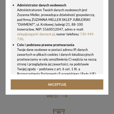
Administrator danych osobowych
Administratorem Twoich danych osobowych jest
Zuzanna Meller, prowadząca działalność gospodarczą
pod firmą ZUZANNA MELLER SKLEP JUBILERSKI
"DIAMENT", ul. Królowej Jadwigi 21, 88-100
Inowrocław, NIP: 5560012047, adres e-mail:
sklep@zegarki-diament.pl
, numer telefonu:
730-949-
PASEK DO ZEGARKA CERTINA C610013967 23 MM CZARNY
730
.
149,00 zł
Cele i podstawa prawna przetwarzania
Twoje dane osobowe w postaci adresu IP, danych
zawartych w plikach cookies i danych lokalizacyjnych
przetwarzamy w celu umożliwienia Ci wejścia na naszą
stronę i przeglądania jej zawartości, na podstawie
Twojej zgody – podstawa z art. 6 ust. 1 lit. a
Rozporządzenia Parlamentu Europejskiego i Rady (UE)
2016/679 z 27.04.2016 r. w sprawie ochrony osób
fizycznych w związku z przetwarzaniem danych
AKCEPTUJĘ
GWARANCJA ORYGINALNOŚCI ZEGARKA
osobowych i w sprawie swobodnego przepływu takich
danych oraz uchylenia dyrektywy 95/46/WE (ogólne
WIĘCEJ
rozporządzenie o ochronie danych, tj. RODO).
Odbiorcy danych
Twoje dane osobowe możemy udostępniać
hostingodawcy. Takie podmioty przetwarzają dane na