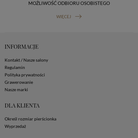
MOŹLIWOŚĆ ODBIORU OSOBISTEGO
prawo do cofnięcia zgody na przetwarzanie danych
osobowych (masz prawo cofnięcia zgody na
przetwarzanie danych w dowolnym momencie;
WIĘCEJ
cofnięcie zgody nie ma wpływu na zgodność z prawem
przetwarzania, którego dokonano na podstawie Twojej
zgody przed jej cofnięciem). W celu wykonania swoich
praw skieruj do nas odpowiednie żądanie.
INFORMACJE
Informacja o dobrowolności podania danych
Podanie przez Ciebie danych jest dobrowolne. Jeżeli
nie podasz danych, nie będziesz mógł przeglądać
Kontakt / Nasze salony
zawartości naszej strony
Regulamin
Zautomatyzowane podejmowanie decyzji
Polityka prywatności
Na stronie Sklepu są wykorzystywane pliki cookies.
Grawerowanie
Stosowane są one w celach zapewnienia maksymalnej
wygody wszystkich użytkowników (w tym Kupujących)
Nasze marki
przy korzystaniu ze Sklepu (zapamiętywanie
preferencji i ustawień na stronie, zbieranie
DLA KLIENTA
anonimowych danych dla celów reklamowych i
statystycznych, także przez inne portale, w tym
portale społecznościowe, np. Facebook). Korzystanie
Określ rozmiar pierścionka
ze Sklepu bez zmiany ustawień w przeglądarce
Wyprzedaż
dotyczących cookies oznacza, że będą one
zamieszczane w urządzeniu końcowym każdego