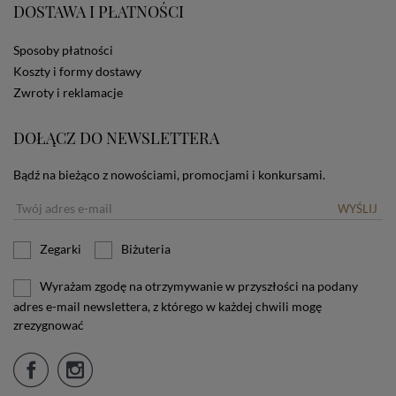
DOSTAWA I PŁATNOŚCI
użytkownika. Jeżeli użytkownik nie wyraża zgody na
stosowanie plików cookies powinien zmienić
ustawienia swojej przeglądarki.
Tu znajduje się więcej
Sposoby płatności
informacji o plikach cookies.
Koszty i formy dostawy
Zwroty i reklamacje
DOŁĄCZ DO NEWSLETTERA
Bądź na bieżąco z nowościami, promocjami i konkursami.
WYŚLIJ
Zegarki
Biżuteria
Wyrażam zgodę na otrzymywanie w przyszłości na podany
adres e-mail newslettera, z którego w każdej chwili mogę
zrezygnować