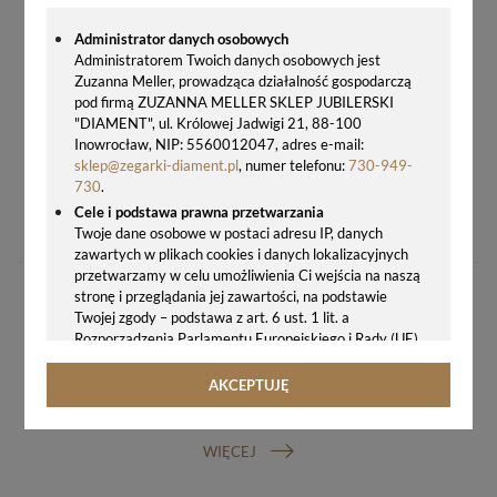
Administrator danych osobowych
Administratorem Twoich danych osobowych jest
Zuzanna Meller, prowadząca działalność gospodarczą
pod firmą ZUZANNA MELLER SKLEP JUBILERSKI
"DIAMENT", ul. Królowej Jadwigi 21, 88-100
Inowrocław, NIP: 5560012047, adres e-mail:
sklep@zegarki-diament.pl
, numer telefonu:
730-949-
730
.
PASEK DO ZEGARKA CERTINA C0015101605700 CZARNY 22 MM (C610014022)
Cele i podstawa prawna przetwarzania
240,00 zł
Twoje dane osobowe w postaci adresu IP, danych
zawartych w plikach cookies i danych lokalizacyjnych
przetwarzamy w celu umożliwienia Ci wejścia na naszą
stronę i przeglądania jej zawartości, na podstawie
Twojej zgody – podstawa z art. 6 ust. 1 lit. a
Rozporządzenia Parlamentu Europejskiego i Rady (UE)
2016/679 z 27.04.2016 r. w sprawie ochrony osób
fizycznych w związku z przetwarzaniem danych
AKCEPTUJĘ
osobowych i w sprawie swobodnego przepływu takich
GWARANCJA ORYGINALNOŚCI ZEGARKA
danych oraz uchylenia dyrektywy 95/46/WE (ogólne
rozporządzenie o ochronie danych, tj. RODO).
WIĘCEJ
Odbiorcy danych
Twoje dane osobowe możemy udostępniać