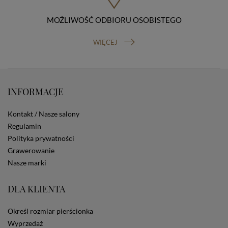
Osobowych, ul. Stawki 2, 00-193 Warszawa) oraz
prawo do cofnięcia zgody na przetwarzanie danych
MOŹLIWOŚĆ ODBIORU OSOBISTEGO
osobowych (masz prawo cofnięcia zgody na
przetwarzanie danych w dowolnym momencie;
WIĘCEJ
cofnięcie zgody nie ma wpływu na zgodność z prawem
przetwarzania, którego dokonano na podstawie Twojej
zgody przed jej cofnięciem). W celu wykonania swoich
praw skieruj do nas odpowiednie żądanie.
Informacja o dobrowolności podania danych
INFORMACJE
Podanie przez Ciebie danych jest dobrowolne. Jeżeli
nie podasz danych, nie będziesz mógł przeglądać
zawartości naszej strony
Kontakt / Nasze salony
Zautomatyzowane podejmowanie decyzji
Regulamin
Na stronie Sklepu są wykorzystywane pliki cookies.
Polityka prywatności
Stosowane są one w celach zapewnienia maksymalnej
Grawerowanie
wygody wszystkich użytkowników (w tym Kupujących)
Nasze marki
przy korzystaniu ze Sklepu (zapamiętywanie
preferencji i ustawień na stronie, zbieranie
anonimowych danych dla celów reklamowych i
DLA KLIENTA
statystycznych, także przez inne portale, w tym
portale społecznościowe, np. Facebook). Korzystanie
Określ rozmiar pierścionka
ze Sklepu bez zmiany ustawień w przeglądarce
dotyczących cookies oznacza, że będą one
Wyprzedaż