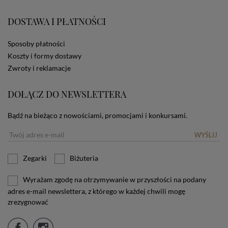
zamieszczane w urządzeniu końcowym każdego
użytkownika. Jeżeli użytkownik nie wyraża zgody na
DOSTAWA I PŁATNOŚCI
stosowanie plików cookies powinien zmienić
ustawienia swojej przeglądarki.
Tu znajduje się więcej
informacji o plikach cookies.
Sposoby płatności
Koszty i formy dostawy
Zwroty i reklamacje
DOŁĄCZ DO NEWSLETTERA
Bądź na bieżąco z nowościami, promocjami i konkursami.
WYŚLIJ
Zegarki
Biżuteria
Wyrażam zgodę na otrzymywanie w przyszłości na podany
adres e-mail newslettera, z którego w każdej chwili mogę
zrezygnować