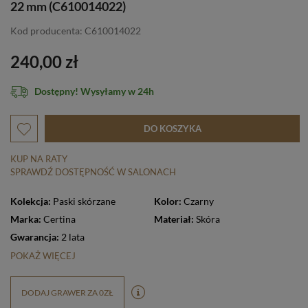
22 mm (C610014022)
Kod producenta: C610014022
240,00 zł
Dostępny! Wysyłamy w 24h
DO KOSZYKA
KUP NA RATY
SPRAWDŹ DOSTĘPNOŚĆ W SALONACH
Kolekcja:
Paski skórzane
Kolor:
Czarny
Marka:
Certina
Materiał:
Skóra
Gwarancja:
2 lata
POKAŻ WIĘCEJ
DODAJ GRAWER ZA 0ZŁ