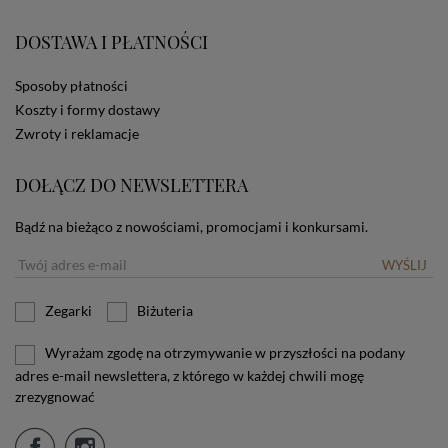
zamieszczane w urządzeniu końcowym każdego
użytkownika. Jeżeli użytkownik nie wyraża zgody na
DOSTAWA I PŁATNOŚCI
stosowanie plików cookies powinien zmienić
ustawienia swojej przeglądarki.
Tu znajduje się więcej
informacji o plikach cookies.
Sposoby płatności
Koszty i formy dostawy
Zwroty i reklamacje
DOŁĄCZ DO NEWSLETTERA
Bądź na bieżąco z nowościami, promocjami i konkursami.
WYŚLIJ
Zegarki
Biżuteria
Wyrażam zgodę na otrzymywanie w przyszłości na podany
adres e-mail newslettera, z którego w każdej chwili mogę
zrezygnować