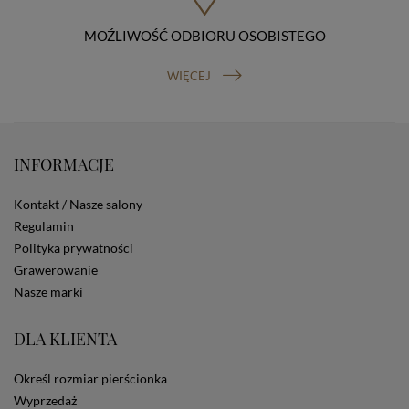
Osobowych, ul. Stawki 2, 00-193 Warszawa) oraz
prawo do cofnięcia zgody na przetwarzanie danych
MOŹLIWOŚĆ ODBIORU OSOBISTEGO
osobowych (masz prawo cofnięcia zgody na
przetwarzanie danych w dowolnym momencie;
WIĘCEJ
cofnięcie zgody nie ma wpływu na zgodność z prawem
przetwarzania, którego dokonano na podstawie Twojej
zgody przed jej cofnięciem). W celu wykonania swoich
praw skieruj do nas odpowiednie żądanie.
Informacja o dobrowolności podania danych
INFORMACJE
Podanie przez Ciebie danych jest dobrowolne. Jeżeli
nie podasz danych, nie będziesz mógł przeglądać
zawartości naszej strony
Kontakt / Nasze salony
Zautomatyzowane podejmowanie decyzji
Regulamin
Na stronie Sklepu są wykorzystywane pliki cookies.
Polityka prywatności
Stosowane są one w celach zapewnienia maksymalnej
Grawerowanie
wygody wszystkich użytkowników (w tym Kupujących)
Nasze marki
przy korzystaniu ze Sklepu (zapamiętywanie
preferencji i ustawień na stronie, zbieranie
anonimowych danych dla celów reklamowych i
DLA KLIENTA
statystycznych, także przez inne portale, w tym
portale społecznościowe, np. Facebook). Korzystanie
Określ rozmiar pierścionka
ze Sklepu bez zmiany ustawień w przeglądarce
dotyczących cookies oznacza, że będą one
Wyprzedaż