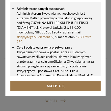
Administrator danych osobowych
Administratorem Twoich danych osobowych jest
Zuzanna Meller, prowadząca działalność gospodarczą
pod firmą ZUZANNA MELLER SKLEP JUBILERSKI
"DIAMENT", ul. Królowej Jadwigi 21, 88-100
Inowrocław, NIP: 5560012047, adres e-mail:
sklep@zegarki-diament.pl
, numer telefonu:
730-949-
730
.
PASEK DO ZEGARKA CERTINA C610018158 – SKÓRZANY CZARNY 20 MM XL
Cele i podstawa prawna przetwarzania
229,00 zł
Twoje dane osobowe w postaci adresu IP, danych
zawartych w plikach cookies i danych lokalizacyjnych
przetwarzamy w celu umożliwienia Ci wejścia na naszą
stronę i przeglądania jej zawartości, na podstawie
Twojej zgody – podstawa z art. 6 ust. 1 lit. a
Rozporządzenia Parlamentu Europejskiego i Rady (UE)
2016/679 z 27.04.2016 r. w sprawie ochrony osób
fizycznych w związku z przetwarzaniem danych
AKCEPTUJĘ
osobowych i w sprawie swobodnego przepływu takich
GWARANCJA ORYGINALNOŚCI ZEGARKA
danych oraz uchylenia dyrektywy 95/46/WE (ogólne
rozporządzenie o ochronie danych, tj. RODO).
WIĘCEJ
Odbiorcy danych
Twoje dane osobowe możemy udostępniać