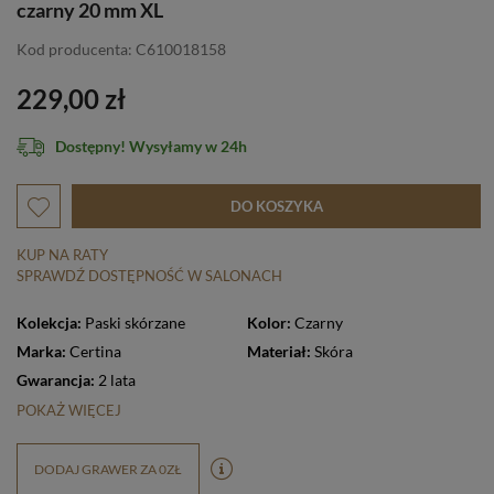
czarny 20 mm XL
Kod producenta: C610018158
229,00 zł
Dostępny! Wysyłamy w 24h
DO KOSZYKA
KUP NA RATY
SPRAWDŹ DOSTĘPNOŚĆ W SALONACH
Kolekcja:
Paski skórzane
Kolor:
Czarny
Marka:
Certina
Materiał:
Skóra
Gwarancja:
2 lata
POKAŻ WIĘCEJ
DODAJ GRAWER ZA 0ZŁ