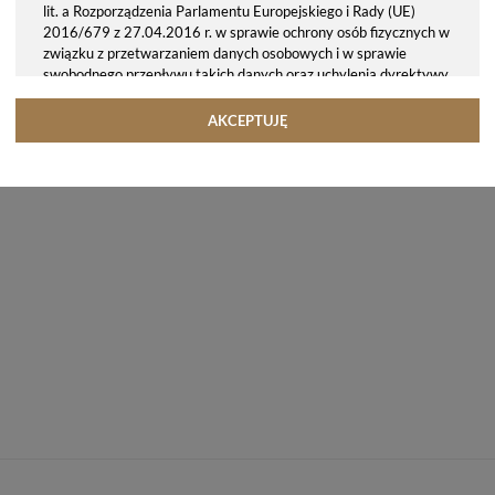
lit. a Rozporządzenia Parlamentu Europejskiego i Rady (UE)
2016/679 z 27.04.2016 r. w sprawie ochrony osób fizycznych w
związku z przetwarzaniem danych osobowych i w sprawie
swobodnego przepływu takich danych oraz uchylenia dyrektywy
95/46/WE (ogólne rozporządzenie o ochronie danych, tj. RODO).
Odbiorcy danych
AKCEPTUJĘ
Twoje dane osobowe możemy udostępniać hostingodawcy. Takie
podmioty przetwarzają dane na podstawie umowy z nami i tylko
zgodnie z naszymi poleceniami. Przekazujemy Twoje dane poza
teren Polski/UE/Europejskiego Obszaru Gospodarczego.
Okres przechowywania danych
Twoje dane przechowujemy do czasu posiadania udzielonej przez
Ciebie zgody.
Twoje prawa
Przysługuje Ci prawo dostępu do swoich danych oraz otrzymania
ich kopii, prawo do sprostowania (poprawiania) swoich danych,
prawo do usunięcia danych (jeżeli Twoim zdaniem nie ma
podstaw do tego, abyśmy przetwarzali Twoje dane, możesz
zażądać, abyśmy je usunęli), prawo do ograniczenia
przetwarzania danych (możesz zażądać, abyśmy ograniczyli
przetwarzanie Twoich danych osobowych wyłącznie do ich
przechowywania lub wykonywania uzgodnionych z Tobą działań,
jeżeli Twoim zdaniem mamy nieprawidłowe dane na Twój temat