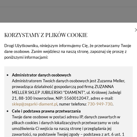
KORZYSTAMY Z PLIKÓW COOKIE
Drogi Użytkowniku, niniejszym informujemy Cię, że przetwarzamy Twoje
dane osobowe. Zanim wejdziesz na naszą stronę, zapoznaj się proszę z
poniższymi informacjami:
Administrator danych osobowych
Administratorem Twoich danych osobowych jest Zuzanna Meller,
prowadząca działalność gospodarczą pod firmą ZUZANNA
OSTATNIO OGLĄDANE PRODUKTY
MELLER SKLEP JUBILERSKI "DIAMENT", ul. Królowej Jadwigi
21, 88-100 Inowrocław, NIP: 5560012047, adres e-mail:
sklep@zegarki-diament.pl
, numer telefonu:
730-949-730
.
Cele i podstawa prawna przetwarzania
Twoje dane osobowe w postaci adresu IP, danych zawartych w
plikach cookies i danych lokalizacyjnych przetwarzamy w celu
umożliwienia Ci wejścia na naszą stronę i przeglądania jej
zawartości, na podstawie Twojej zgody – podstawa z art. 6 ust. 1