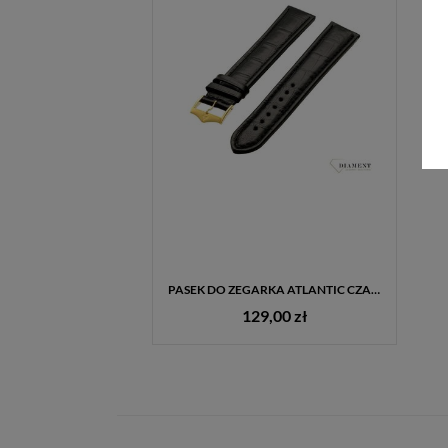
PASEK DO ZEGARKA ATLANTIC CZARNY 22MM ORYGINALNY ATLANTIC L397.01.22G XL
129,00 zł