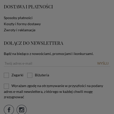
użytkownika. Jeżeli użytkownik nie wyraża zgody na
DOSTAWA I PŁATNOŚCI
stosowanie plików cookies powinien zmienić
ustawienia swojej przeglądarki.
Tu znajduje się więcej
Sposoby płatności
informacji o plikach cookies.
Koszty i formy dostawy
Zwroty i reklamacje
DOŁĄCZ DO NEWSLETTERA
Bądź na bieżąco z nowościami, promocjami i konkursami.
WYŚLIJ
Zegarki
Biżuteria
Wyrażam zgodę na otrzymywanie w przyszłości na podany
adres e-mail newslettera, z którego w każdej chwili mogę
zrezygnować