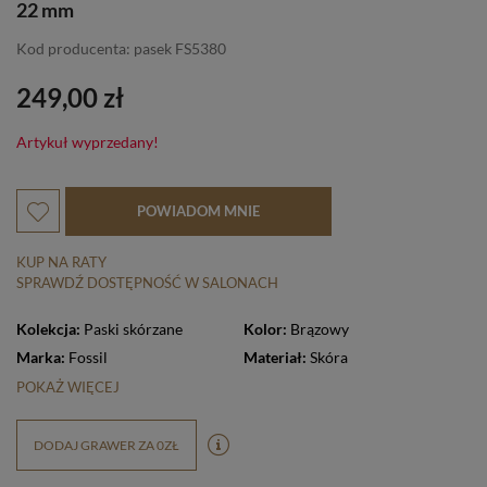
22 mm
Kod producenta: pasek FS5380
249,00 zł
Artykuł wyprzedany!
POWIADOM MNIE
KUP NA RATY
SPRAWDŹ DOSTĘPNOŚĆ W SALONACH
Kolekcja:
Paski skórzane
Kolor:
Brązowy
Marka:
Fossil
Materiał:
Skóra
POKAŻ WIĘCEJ
DODAJ GRAWER ZA 0ZŁ