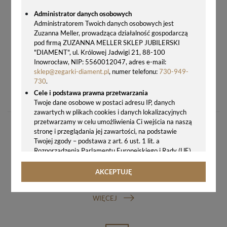
Administrator danych osobowych
Administratorem Twoich danych osobowych jest
Zuzanna Meller, prowadząca działalność gospodarczą
pod firmą ZUZANNA MELLER SKLEP JUBILERSKI
"DIAMENT", ul. Królowej Jadwigi 21, 88-100
Inowrocław, NIP: 5560012047, adres e-mail:
sklep@zegarki-diament.pl
, numer telefonu:
730-949-
730
.
ORYGINALNY PASEK DO ZEGARKA FOSSIL FS5380 BRĄZOWY 22 MM
Cele i podstawa prawna przetwarzania
249,00 zł
Twoje dane osobowe w postaci adresu IP, danych
zawartych w plikach cookies i danych lokalizacyjnych
przetwarzamy w celu umożliwienia Ci wejścia na naszą
stronę i przeglądania jej zawartości, na podstawie
Twojej zgody – podstawa z art. 6 ust. 1 lit. a
Rozporządzenia Parlamentu Europejskiego i Rady (UE)
2016/679 z 27.04.2016 r. w sprawie ochrony osób
fizycznych w związku z przetwarzaniem danych
AKCEPTUJĘ
GWARANCJA ORYGINALNOŚCI ZEGARKA
osobowych i w sprawie swobodnego przepływu takich
danych oraz uchylenia dyrektywy 95/46/WE (ogólne
WIĘCEJ
rozporządzenie o ochronie danych, tj. RODO).
Odbiorcy danych
Twoje dane osobowe możemy udostępniać