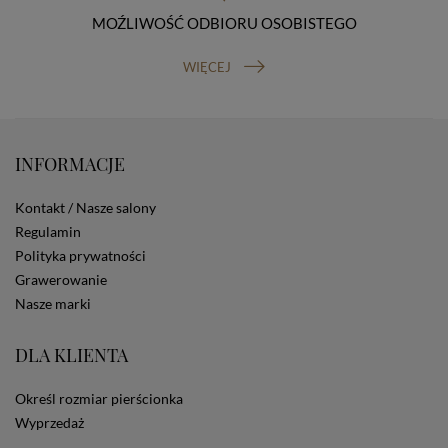
Osobowych, ul. Stawki 2, 00-193 Warszawa) oraz
prawo do cofnięcia zgody na przetwarzanie danych
MOŹLIWOŚĆ ODBIORU OSOBISTEGO
osobowych (masz prawo cofnięcia zgody na
przetwarzanie danych w dowolnym momencie;
WIĘCEJ
cofnięcie zgody nie ma wpływu na zgodność z prawem
przetwarzania, którego dokonano na podstawie Twojej
zgody przed jej cofnięciem). W celu wykonania swoich
praw skieruj do nas odpowiednie żądanie.
Informacja o dobrowolności podania danych
INFORMACJE
Podanie przez Ciebie danych jest dobrowolne. Jeżeli
nie podasz danych, nie będziesz mógł przeglądać
Kontakt / Nasze salony
zawartości naszej strony
Regulamin
Zautomatyzowane podejmowanie decyzji
Polityka prywatności
Na stronie Sklepu są wykorzystywane pliki cookies.
Stosowane są one w celach zapewnienia maksymalnej
Grawerowanie
wygody wszystkich użytkowników (w tym Kupujących)
Nasze marki
przy korzystaniu ze Sklepu (zapamiętywanie
preferencji i ustawień na stronie, zbieranie
DLA KLIENTA
anonimowych danych dla celów reklamowych i
statystycznych, także przez inne portale, w tym
portale społecznościowe, np. Facebook). Korzystanie
Określ rozmiar pierścionka
ze Sklepu bez zmiany ustawień w przeglądarce
Wyprzedaż
dotyczących cookies oznacza, że będą one
zamieszczane w urządzeniu końcowym każdego