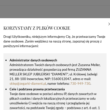
KORZYSTAMY Z PLIKÓW COOKIE
Drogi Użytkowniku, niniejszym informujemy Cię, że przetwarzamy Twoje
dane osobowe. Zanim wejdziesz na naszą stronę, zapoznaj się proszę z
poniższymi informacjami:
Administrator danych osobowych
Administratorem Twoich danych osobowych jest Zuzanna Meller,
prowadząca działalność gospodarczą pod firmą ZUZANNA
OSTATNIO OGLĄDANE PRODUKTY
MELLER SKLEP JUBILERSKI "DIAMENT", ul. Królowej Jadwigi
21, 88-100 Inowrocław, NIP: 5560012047, adres e-mail:
sklep@zegarki-diament.pl
, numer telefonu:
730-949-730
.
Cele i podstawa prawna przetwarzania
Twoje dane osobowe w postaci adresu IP, danych zawartych w
plikach cookies i danych lokalizacyjnych przetwarzamy w celu
umożliwienia Ci wejścia na naszą stronę i przeglądania jej
zawartości, na podstawie Twojej zgody – podstawa z art. 6 ust. 1