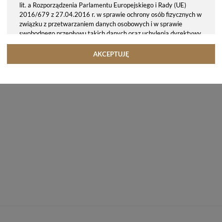
lit. a Rozporządzenia Parlamentu Europejskiego i Rady (UE)
2016/679 z 27.04.2016 r. w sprawie ochrony osób fizycznych w
związku z przetwarzaniem danych osobowych i w sprawie
swobodnego przepływu takich danych oraz uchylenia dyrektywy
95/46/WE (ogólne rozporządzenie o ochronie danych, tj. RODO).
Odbiorcy danych
AKCEPTUJĘ
Twoje dane osobowe możemy udostępniać hostingodawcy. Takie
podmioty przetwarzają dane na podstawie umowy z nami i tylko
zgodnie z naszymi poleceniami. Przekazujemy Twoje dane poza
teren Polski/UE/Europejskiego Obszaru Gospodarczego.
Okres przechowywania danych
Twoje dane przechowujemy do czasu posiadania udzielonej przez
Ciebie zgody.
Twoje prawa
Przysługuje Ci prawo dostępu do swoich danych oraz otrzymania
ich kopii, prawo do sprostowania (poprawiania) swoich danych,
prawo do usunięcia danych (jeżeli Twoim zdaniem nie ma
podstaw do tego, abyśmy przetwarzali Twoje dane, możesz
zażądać, abyśmy je usunęli), prawo do ograniczenia
przetwarzania danych (możesz zażądać, abyśmy ograniczyli
przetwarzanie Twoich danych osobowych wyłącznie do ich
przechowywania lub wykonywania uzgodnionych z Tobą działań,
jeżeli Twoim zdaniem mamy nieprawidłowe dane na Twój temat