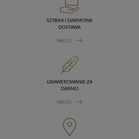
podstawie umowy z nami i tylko zgodnie z naszymi
poleceniami. Przekazujemy Twoje dane poza teren
Polski/UE/Europejskiego Obszaru Gospodarczego.
SZYBKA I DARMOWA
Okres przechowywania danych
DOSTAWA
Twoje dane przechowujemy do czasu posiadania
udzielonej przez Ciebie zgody.
WIĘCEJ
Twoje prawa
Przysługuje Ci prawo dostępu do swoich danych oraz
otrzymania ich kopii, prawo do sprostowania
(poprawiania) swoich danych, prawo do usunięcia
danych (jeżeli Twoim zdaniem nie ma podstaw do tego,
abyśmy przetwarzali Twoje dane, możesz zażądać,
abyśmy je usunęli), prawo do ograniczenia
GRAWEROWANIE ZA
przetwarzania danych (możesz zażądać, abyśmy
DARMO
ograniczyli przetwarzanie Twoich danych osobowych
wyłącznie do ich przechowywania lub wykonywania
WIĘCEJ
uzgodnionych z Tobą działań, jeżeli Twoim zdaniem
mamy nieprawidłowe dane na Twój temat lub
przetwarzamy je bezpodstawnie), prawo do wniesienia
sprzeciwu wobec przetwarzania danych, prawo do
przenoszenia danych, prawo do wniesienia skargi do
organu nadzorczego (Prezesa Urzędu Ochrony Danych
Osobowych, ul. Stawki 2, 00-193 Warszawa) oraz