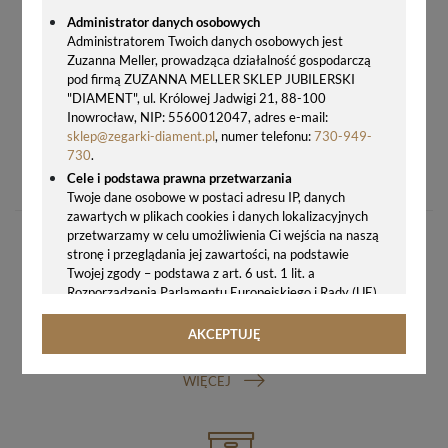
Administrator danych osobowych
Administratorem Twoich danych osobowych jest
Zuzanna Meller, prowadząca działalność gospodarczą
pod firmą ZUZANNA MELLER SKLEP JUBILERSKI
"DIAMENT", ul. Królowej Jadwigi 21, 88-100
Inowrocław, NIP: 5560012047, adres e-mail:
sklep@zegarki-diament.pl
, numer telefonu:
730-949-
ORYGINALNE OGNIWO BRANSOLETY DIESEL OGNIWKO DO ZEGARKA DZ7263
730
.
49,00 zł
Cele i podstawa prawna przetwarzania
Twoje dane osobowe w postaci adresu IP, danych
zawartych w plikach cookies i danych lokalizacyjnych
przetwarzamy w celu umożliwienia Ci wejścia na naszą
stronę i przeglądania jej zawartości, na podstawie
Twojej zgody – podstawa z art. 6 ust. 1 lit. a
Rozporządzenia Parlamentu Europejskiego i Rady (UE)
2016/679 z 27.04.2016 r. w sprawie ochrony osób
fizycznych w związku z przetwarzaniem danych
AKCEPTUJĘ
GWARANCJA ORYGINALNOŚCI ZEGARKA
osobowych i w sprawie swobodnego przepływu takich
danych oraz uchylenia dyrektywy 95/46/WE (ogólne
WIĘCEJ
rozporządzenie o ochronie danych, tj. RODO).
Odbiorcy danych
Twoje dane osobowe możemy udostępniać
hostingodawcy. Takie podmioty przetwarzają dane na