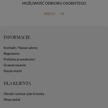
MOŹLIWOŚĆ ODBIORU OSOBISTEGO
prawo do cofnięcia zgody na przetwarzanie danych
osobowych (masz prawo cofnięcia zgody na
przetwarzanie danych w dowolnym momencie;
WIĘCEJ
cofnięcie zgody nie ma wpływu na zgodność z prawem
przetwarzania, którego dokonano na podstawie Twojej
zgody przed jej cofnięciem). W celu wykonania swoich
praw skieruj do nas odpowiednie żądanie.
INFORMACJE
Informacja o dobrowolności podania danych
Podanie przez Ciebie danych jest dobrowolne. Jeżeli
nie podasz danych, nie będziesz mógł przeglądać
Kontakt / Nasze salony
zawartości naszej strony
Regulamin
Zautomatyzowane podejmowanie decyzji
Polityka prywatności
Na stronie Sklepu są wykorzystywane pliki cookies.
Grawerowanie
Stosowane są one w celach zapewnienia maksymalnej
wygody wszystkich użytkowników (w tym Kupujących)
Nasze marki
przy korzystaniu ze Sklepu (zapamiętywanie
preferencji i ustawień na stronie, zbieranie
DLA KLIENTA
anonimowych danych dla celów reklamowych i
statystycznych, także przez inne portale, w tym
portale społecznościowe, np. Facebook). Korzystanie
Określ rozmiar pierścionka
ze Sklepu bez zmiany ustawień w przeglądarce
Wyprzedaż
dotyczących cookies oznacza, że będą one
zamieszczane w urządzeniu końcowym każdego