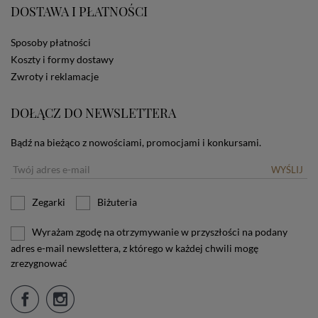
DOSTAWA I PŁATNOŚCI
użytkownika. Jeżeli użytkownik nie wyraża zgody na
stosowanie plików cookies powinien zmienić
ustawienia swojej przeglądarki.
Tu znajduje się więcej
Sposoby płatności
informacji o plikach cookies.
Koszty i formy dostawy
Zwroty i reklamacje
DOŁĄCZ DO NEWSLETTERA
Bądź na bieżąco z nowościami, promocjami i konkursami.
WYŚLIJ
Zegarki
Biżuteria
Wyrażam zgodę na otrzymywanie w przyszłości na podany
adres e-mail newslettera, z którego w każdej chwili mogę
zrezygnować