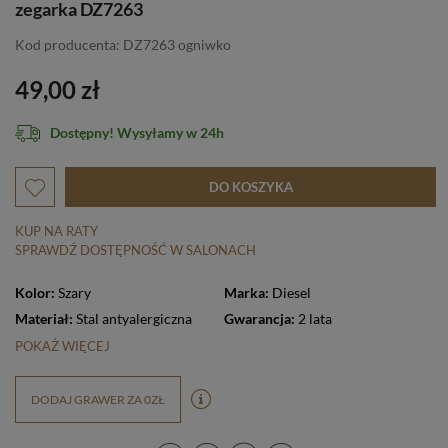
zegarka DZ7263
Kod producenta: DZ7263 ogniwko
49,00 zł
Dostępny! Wysyłamy w 24h
DO KOSZYKA
KUP NA RATY
SPRAWDŹ DOSTĘPNOŚĆ W SALONACH
Kolor:
Szary
Marka:
Diesel
Materiał:
Stal antyalergiczna
Gwarancja:
2 lata
POKAŻ WIĘCEJ
DODAJ GRAWER ZA 0ZŁ