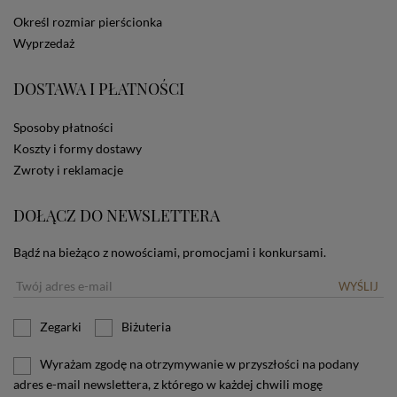
dotyczących cookies oznacza, że będą one
Określ rozmiar pierścionka
zamieszczane w urządzeniu końcowym każdego
Wyprzedaż
użytkownika. Jeżeli użytkownik nie wyraża zgody na
stosowanie plików cookies powinien zmienić
ustawienia swojej przeglądarki.
Tu znajduje się więcej
DOSTAWA I PŁATNOŚCI
informacji o plikach cookies.
Sposoby płatności
Koszty i formy dostawy
Zwroty i reklamacje
DOŁĄCZ DO NEWSLETTERA
Bądź na bieżąco z nowościami, promocjami i konkursami.
WYŚLIJ
Zegarki
Biżuteria
Wyrażam zgodę na otrzymywanie w przyszłości na podany
adres e-mail newslettera, z którego w każdej chwili mogę