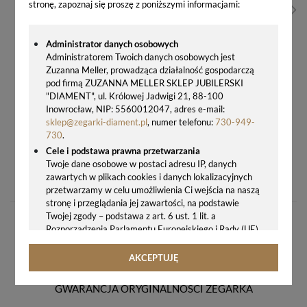
stronę, zapoznaj się proszę z poniższymi informacjami:
Administrator danych osobowych
Administratorem Twoich danych osobowych jest
Zuzanna Meller, prowadząca działalność gospodarczą
pod firmą ZUZANNA MELLER SKLEP JUBILERSKI
"DIAMENT", ul. Królowej Jadwigi 21, 88-100
Inowrocław, NIP: 5560012047, adres e-mail:
sklep@zegarki-diament.pl
, numer telefonu:
730-949-
730
.
Cele i podstawa prawna przetwarzania
ZEGAR ŚCIENNY JVD NS19035 SZKLANY CICHY GRAWER GRATIS
Twoje dane osobowe w postaci adresu IP, danych
zawartych w plikach cookies i danych lokalizacyjnych
169,00 zł
przetwarzamy w celu umożliwienia Ci wejścia na naszą
stronę i przeglądania jej zawartości, na podstawie
Twojej zgody – podstawa z art. 6 ust. 1 lit. a
Rozporządzenia Parlamentu Europejskiego i Rady (UE)
2016/679 z 27.04.2016 r. w sprawie ochrony osób
fizycznych w związku z przetwarzaniem danych
AKCEPTUJĘ
osobowych i w sprawie swobodnego przepływu takich
danych oraz uchylenia dyrektywy 95/46/WE (ogólne
GWARANCJA ORYGINALNOŚCI ZEGARKA
rozporządzenie o ochronie danych, tj. RODO).