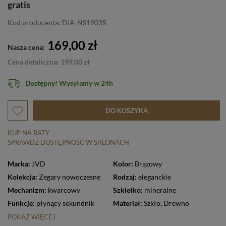
gratis
Kod producenta: DIA-NS19035
169,00 zł
Nasza cena:
Cena detaliczna: 199,00 zł
Dostępny! Wysyłamy w 24h
DO KOSZYKA
KUP NA RATY
SPRAWDŹ DOSTĘPNOŚĆ W SALONACH
Marka:
JVD
Kolor:
Brązowy
Kolekcja:
Zegary nowoczesne
Rodzaj:
eleganckie
Mechanizm:
kwarcowy
Szkiełko:
mineralne
Funkcje:
płynący sekundnik
Materiał:
Szkło
,
Drewno
POKAŻ WIĘCEJ