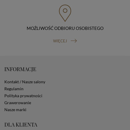
przenoszenia danych, prawo do wniesienia skargi do
organu nadzorczego (Prezesa Urzędu Ochrony Danych
Osobowych, ul. Stawki 2, 00-193 Warszawa) oraz
prawo do cofnięcia zgody na przetwarzanie danych
osobowych (masz prawo cofnięcia zgody na
przetwarzanie danych w dowolnym momencie;
MOŹLIWOŚĆ ODBIORU OSOBISTEGO
cofnięcie zgody nie ma wpływu na zgodność z prawem
przetwarzania, którego dokonano na podstawie Twojej
WIĘCEJ
zgody przed jej cofnięciem). W celu wykonania swoich
praw skieruj do nas odpowiednie żądanie.
Informacja o dobrowolności podania danych
Podanie przez Ciebie danych jest dobrowolne. Jeżeli
nie podasz danych, nie będziesz mógł przeglądać
INFORMACJE
zawartości naszej strony
Zautomatyzowane podejmowanie decyzji
Kontakt / Nasze salony
Na stronie Sklepu są wykorzystywane pliki cookies.
Regulamin
Stosowane są one w celach zapewnienia maksymalnej
Polityka prywatności
wygody wszystkich użytkowników (w tym Kupujących)
przy korzystaniu ze Sklepu (zapamiętywanie
Grawerowanie
preferencji i ustawień na stronie, zbieranie
Nasze marki
anonimowych danych dla celów reklamowych i
statystycznych, także przez inne portale, w tym
DLA KLIENTA
portale społecznościowe, np. Facebook). Korzystanie
ze Sklepu bez zmiany ustawień w przeglądarce