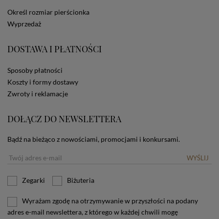
dotyczących cookies oznacza, że będą one
Określ rozmiar pierścionka
zamieszczane w urządzeniu końcowym każdego
Wyprzedaż
użytkownika. Jeżeli użytkownik nie wyraża zgody na
stosowanie plików cookies powinien zmienić
ustawienia swojej przeglądarki.
Tu znajduje się więcej
DOSTAWA I PŁATNOŚCI
informacji o plikach cookies.
Sposoby płatności
Koszty i formy dostawy
Zwroty i reklamacje
DOŁĄCZ DO NEWSLETTERA
Bądź na bieżąco z nowościami, promocjami i konkursami.
WYŚLIJ
Zegarki
Biżuteria
Wyrażam zgodę na otrzymywanie w przyszłości na podany
adres e-mail newslettera, z którego w każdej chwili mogę