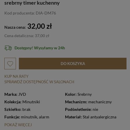
srebrny timer kuchenny
Kod producenta: DIA-DM76
32,00 zł
Nasza cena:
Cena detaliczna: 37,00 zł
Dostępny! Wysyłamy w 24h
DO KOSZYKA
KUP NA RATY
SPRAWDŹ DOSTĘPNOŚĆ W SALONACH
Marka:
JVD
Kolor:
Srebrny
Kolekcja:
Minutniki
Mechanizm:
mechaniczny
Szkiełko:
brak
Podświetlenie:
nie
Funkcje:
minutnik
,
alarm
Materiał:
Stal antyalergiczna
POKAŻ WIĘCEJ