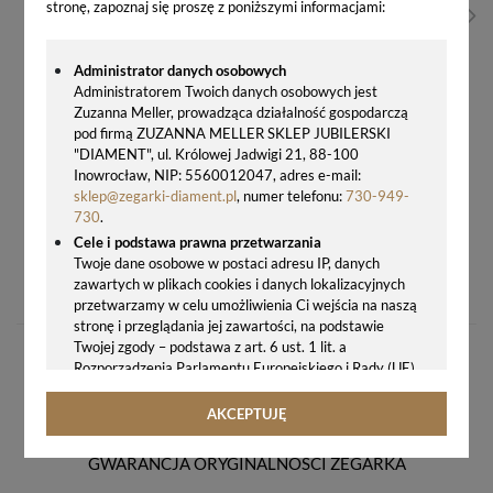
stronę, zapoznaj się proszę z poniższymi informacjami:
Administrator danych osobowych
Administratorem Twoich danych osobowych jest
Zuzanna Meller, prowadząca działalność gospodarczą
pod firmą ZUZANNA MELLER SKLEP JUBILERSKI
"DIAMENT", ul. Królowej Jadwigi 21, 88-100
Inowrocław, NIP: 5560012047, adres e-mail:
sklep@zegarki-diament.pl
, numer telefonu:
730-949-
730
.
Cele i podstawa prawna przetwarzania
MINUTNIK MECHANICZNY JVD DM76 – STALOWE JAJKO, SREBRNY TIMER KUCHENNY
Twoje dane osobowe w postaci adresu IP, danych
zawartych w plikach cookies i danych lokalizacyjnych
32,00 zł
przetwarzamy w celu umożliwienia Ci wejścia na naszą
stronę i przeglądania jej zawartości, na podstawie
Twojej zgody – podstawa z art. 6 ust. 1 lit. a
Rozporządzenia Parlamentu Europejskiego i Rady (UE)
2016/679 z 27.04.2016 r. w sprawie ochrony osób
fizycznych w związku z przetwarzaniem danych
AKCEPTUJĘ
osobowych i w sprawie swobodnego przepływu takich
danych oraz uchylenia dyrektywy 95/46/WE (ogólne
GWARANCJA ORYGINALNOŚCI ZEGARKA
rozporządzenie o ochronie danych, tj. RODO).