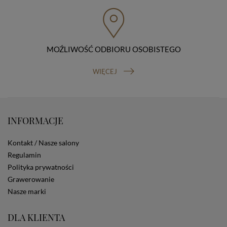
przenoszenia danych, prawo do wniesienia skargi do
organu nadzorczego (Prezesa Urzędu Ochrony Danych
Osobowych, ul. Stawki 2, 00-193 Warszawa) oraz
prawo do cofnięcia zgody na przetwarzanie danych
osobowych (masz prawo cofnięcia zgody na
przetwarzanie danych w dowolnym momencie;
MOŹLIWOŚĆ ODBIORU OSOBISTEGO
cofnięcie zgody nie ma wpływu na zgodność z prawem
przetwarzania, którego dokonano na podstawie Twojej
WIĘCEJ
zgody przed jej cofnięciem). W celu wykonania swoich
praw skieruj do nas odpowiednie żądanie.
Informacja o dobrowolności podania danych
Podanie przez Ciebie danych jest dobrowolne. Jeżeli
nie podasz danych, nie będziesz mógł przeglądać
INFORMACJE
zawartości naszej strony
Zautomatyzowane podejmowanie decyzji
Kontakt / Nasze salony
Na stronie Sklepu są wykorzystywane pliki cookies.
Regulamin
Stosowane są one w celach zapewnienia maksymalnej
Polityka prywatności
wygody wszystkich użytkowników (w tym Kupujących)
przy korzystaniu ze Sklepu (zapamiętywanie
Grawerowanie
preferencji i ustawień na stronie, zbieranie
Nasze marki
anonimowych danych dla celów reklamowych i
statystycznych, także przez inne portale, w tym
DLA KLIENTA
portale społecznościowe, np. Facebook). Korzystanie
ze Sklepu bez zmiany ustawień w przeglądarce