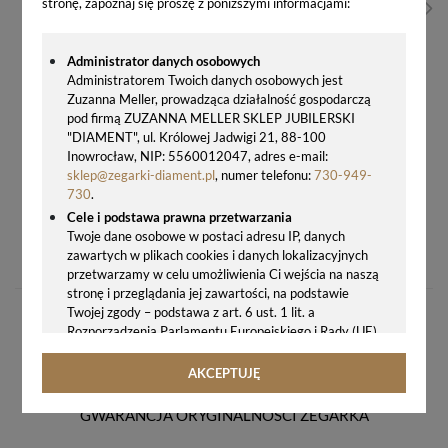
stronę, zapoznaj się proszę z poniższymi informacjami:
Administrator danych osobowych
Administratorem Twoich danych osobowych jest
Zuzanna Meller, prowadząca działalność gospodarczą
pod firmą ZUZANNA MELLER SKLEP JUBILERSKI
"DIAMENT", ul. Królowej Jadwigi 21, 88-100
Inowrocław, NIP: 5560012047, adres e-mail:
sklep@zegarki-diament.pl
, numer telefonu:
730-949-
730
.
Cele i podstawa prawna przetwarzania
KOLCZYKI SREBRNE SWAROVSKI - ZŁOTO CZARNY KWIAT KRD42283JGS
Twoje dane osobowe w postaci adresu IP, danych
zawartych w plikach cookies i danych lokalizacyjnych
495,00 zł
przetwarzamy w celu umożliwienia Ci wejścia na naszą
stronę i przeglądania jej zawartości, na podstawie
Twojej zgody – podstawa z art. 6 ust. 1 lit. a
Rozporządzenia Parlamentu Europejskiego i Rady (UE)
2016/679 z 27.04.2016 r. w sprawie ochrony osób
fizycznych w związku z przetwarzaniem danych
AKCEPTUJĘ
osobowych i w sprawie swobodnego przepływu takich
danych oraz uchylenia dyrektywy 95/46/WE (ogólne
GWARANCJA ORYGINALNOŚCI ZEGARKA
rozporządzenie o ochronie danych, tj. RODO).