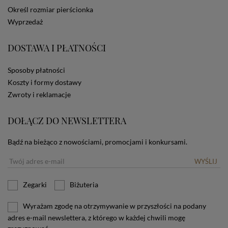
dotyczących cookies oznacza, że będą one
Określ rozmiar pierścionka
zamieszczane w urządzeniu końcowym każdego
Wyprzedaż
użytkownika. Jeżeli użytkownik nie wyraża zgody na
stosowanie plików cookies powinien zmienić
ustawienia swojej przeglądarki.
Tu znajduje się więcej
DOSTAWA I PŁATNOŚCI
informacji o plikach cookies.
Sposoby płatności
Koszty i formy dostawy
Zwroty i reklamacje
DOŁĄCZ DO NEWSLETTERA
Bądź na bieżąco z nowościami, promocjami i konkursami.
WYŚLIJ
Zegarki
Biżuteria
Wyrażam zgodę na otrzymywanie w przyszłości na podany
adres e-mail newslettera, z którego w każdej chwili mogę