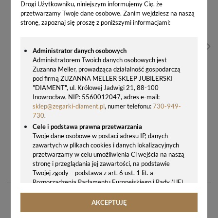
Drogi Użytkowniku, niniejszym informujemy Cię, że
przetwarzamy Twoje dane osobowe. Zanim wejdziesz na naszą
stronę, zapoznaj się proszę z poniższymi informacjami:
Administrator danych osobowych
Administratorem Twoich danych osobowych jest
Zuzanna Meller, prowadząca działalność gospodarczą
pod firmą ZUZANNA MELLER SKLEP JUBILERSKI
"DIAMENT", ul. Królowej Jadwigi 21, 88-100
Inowrocław, NIP: 5560012047, adres e-mail:
sklep@zegarki-diament.pl
, numer telefonu:
730-949-
730
.
Cele i podstawa prawna przetwarzania
Twoje dane osobowe w postaci adresu IP, danych
zawartych w plikach cookies i danych lokalizacyjnych
przetwarzamy w celu umożliwienia Ci wejścia na naszą
KLASYCZNY BUDZIK JVD SRP882.3 Z KWARCOWYM MECHANIZMEM, PODŚWIETLENIEM LED I PŁYNĄCYM SEKUNDNIKIEM
stronę i przeglądania jej zawartości, na podstawie
66,00 zł
Twojej zgody – podstawa z art. 6 ust. 1 lit. a
Rozporządzenia Parlamentu Europejskiego i Rady (UE)
2016/679 z 27.04.2016 r. w sprawie ochrony osób
fizycznych w związku z przetwarzaniem danych
AKCEPTUJĘ
osobowych i w sprawie swobodnego przepływu takich