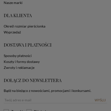
statystycznych, także przez inne portale, w tym
Nasze marki
portale społecznościowe, np. Facebook). Korzystanie
ze Sklepu bez zmiany ustawień w przeglądarce
dotyczących cookies oznacza, że będą one
DLA KLIENTA
zamieszczane w urządzeniu końcowym każdego
użytkownika. Jeżeli użytkownik nie wyraża zgody na
Określ rozmiar pierścionka
stosowanie plików cookies powinien zmienić
Wyprzedaż
ustawienia swojej przeglądarki.
Tu znajduje się więcej
informacji o plikach cookies.
DOSTAWA I PŁATNOŚCI
Sposoby płatności
Koszty i formy dostawy
Zwroty i reklamacje
DOŁĄCZ DO NEWSLETTERA
Bądź na bieżąco z nowościami, promocjami i konkursami.
WYŚLIJ