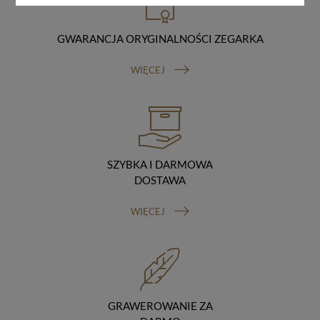
danych oraz uchylenia dyrektywy 95/46/WE (ogólne
rozporządzenie o ochronie danych, tj. RODO).
Odbiorcy danych
GWARANCJA ORYGINALNOŚCI ZEGARKA
Twoje dane osobowe możemy udostępniać
hostingodawcy. Takie podmioty przetwarzają dane na
WIĘCEJ
podstawie umowy z nami i tylko zgodnie z naszymi
poleceniami. Przekazujemy Twoje dane poza teren
Polski/UE/Europejskiego Obszaru Gospodarczego.
Okres przechowywania danych
Twoje dane przechowujemy do czasu posiadania
udzielonej przez Ciebie zgody.
Twoje prawa
SZYBKA I DARMOWA
Przysługuje Ci prawo dostępu do swoich danych oraz
DOSTAWA
otrzymania ich kopii, prawo do sprostowania
(poprawiania) swoich danych, prawo do usunięcia
WIĘCEJ
danych (jeżeli Twoim zdaniem nie ma podstaw do tego,
abyśmy przetwarzali Twoje dane, możesz zażądać,
abyśmy je usunęli), prawo do ograniczenia
przetwarzania danych (możesz zażądać, abyśmy
ograniczyli przetwarzanie Twoich danych osobowych
wyłącznie do ich przechowywania lub wykonywania
uzgodnionych z Tobą działań, jeżeli Twoim zdaniem
GRAWEROWANIE ZA
mamy nieprawidłowe dane na Twój temat lub