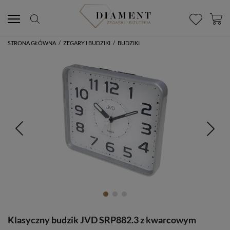
STRONA GŁÓWNA
/
ZEGARY I BUDZIKI
/
BUDZIKI
Klasyczny budzik JVD SRP882.3 z kwarcowym