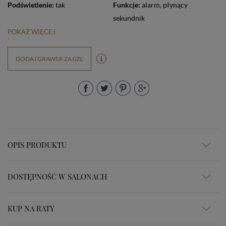
Podświetlenie:
tak
Funkcje:
alarm
,
płynący
sekundnik
POKAŻ WIĘCEJ
DODAJ GRAWER ZA 0ZŁ
OPIS PRODUKTU
DOSTĘPNOŚĆ W SALONACH
KUP NA RATY