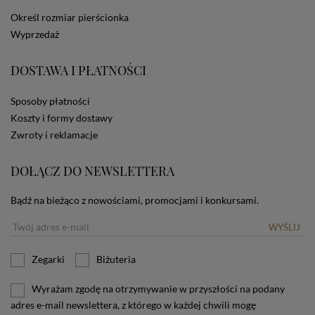
dotyczących cookies oznacza, że będą one
Określ rozmiar pierścionka
zamieszczane w urządzeniu końcowym każdego
Wyprzedaż
użytkownika. Jeżeli użytkownik nie wyraża zgody na
stosowanie plików cookies powinien zmienić
ustawienia swojej przeglądarki.
Tu znajduje się więcej
DOSTAWA I PŁATNOŚCI
informacji o plikach cookies.
Sposoby płatności
Koszty i formy dostawy
Zwroty i reklamacje
DOŁĄCZ DO NEWSLETTERA
Bądź na bieżąco z nowościami, promocjami i konkursami.
WYŚLIJ
Zegarki
Biżuteria
Wyrażam zgodę na otrzymywanie w przyszłości na podany
adres e-mail newslettera, z którego w każdej chwili mogę