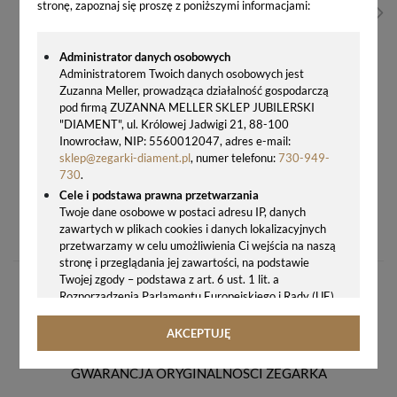
stronę, zapoznaj się proszę z poniższymi informacjami:
Administrator danych osobowych
Administratorem Twoich danych osobowych jest
Zuzanna Meller, prowadząca działalność gospodarczą
pod firmą ZUZANNA MELLER SKLEP JUBILERSKI
"DIAMENT", ul. Królowej Jadwigi 21, 88-100
Inowrocław, NIP: 5560012047, adres e-mail:
sklep@zegarki-diament.pl
, numer telefonu:
730-949-
730
.
Cele i podstawa prawna przetwarzania
DUŻY ZEGAR ŚCIENNY JVD HJ66 80 CM NOWOCZESNY DESIGN + GRAWER GRATIS
Twoje dane osobowe w postaci adresu IP, danych
zawartych w plikach cookies i danych lokalizacyjnych
364,00 zł
przetwarzamy w celu umożliwienia Ci wejścia na naszą
stronę i przeglądania jej zawartości, na podstawie
Twojej zgody – podstawa z art. 6 ust. 1 lit. a
Rozporządzenia Parlamentu Europejskiego i Rady (UE)
2016/679 z 27.04.2016 r. w sprawie ochrony osób
fizycznych w związku z przetwarzaniem danych
AKCEPTUJĘ
osobowych i w sprawie swobodnego przepływu takich
danych oraz uchylenia dyrektywy 95/46/WE (ogólne
GWARANCJA ORYGINALNOŚCI ZEGARKA
rozporządzenie o ochronie danych, tj. RODO).