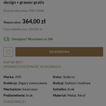
design + grawer gratis
Kod producenta: DIA-HJ66
364,00 zł
Nasza cena:
Cena detaliczna: 414,00 zł
Dostępny! Wysyłamy w 24h
DO KOSZYKA
KUP NA RATY
SPRAWDŹ DOSTĘPNOŚĆ W SALONACH
Marka:
JVD
Kolor:
Srebrny
Kolekcja:
Zegary nowoczesne
Rodzaj:
fashion/ modowe
Mechanizm:
kwarcowy
Szkiełko:
brak
Podświetlenie:
brak
Materiał:
Metal
,
Akryl
POKAŻ WIĘCEJ