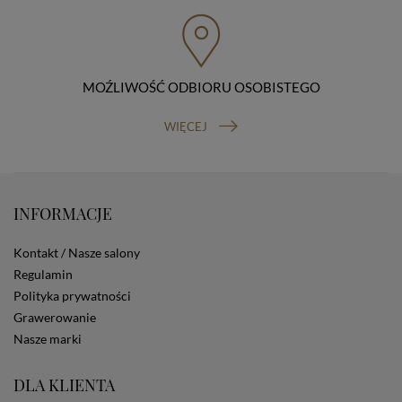
przenoszenia danych, prawo do wniesienia skargi do
organu nadzorczego (Prezesa Urzędu Ochrony Danych
Osobowych, ul. Stawki 2, 00-193 Warszawa) oraz
prawo do cofnięcia zgody na przetwarzanie danych
osobowych (masz prawo cofnięcia zgody na
przetwarzanie danych w dowolnym momencie;
MOŹLIWOŚĆ ODBIORU OSOBISTEGO
cofnięcie zgody nie ma wpływu na zgodność z prawem
przetwarzania, którego dokonano na podstawie Twojej
WIĘCEJ
zgody przed jej cofnięciem). W celu wykonania swoich
praw skieruj do nas odpowiednie żądanie.
Informacja o dobrowolności podania danych
Podanie przez Ciebie danych jest dobrowolne. Jeżeli
nie podasz danych, nie będziesz mógł przeglądać
INFORMACJE
zawartości naszej strony
Zautomatyzowane podejmowanie decyzji
Kontakt / Nasze salony
Na stronie Sklepu są wykorzystywane pliki cookies.
Regulamin
Stosowane są one w celach zapewnienia maksymalnej
Polityka prywatności
wygody wszystkich użytkowników (w tym Kupujących)
przy korzystaniu ze Sklepu (zapamiętywanie
Grawerowanie
preferencji i ustawień na stronie, zbieranie
Nasze marki
anonimowych danych dla celów reklamowych i
statystycznych, także przez inne portale, w tym
DLA KLIENTA
portale społecznościowe, np. Facebook). Korzystanie
ze Sklepu bez zmiany ustawień w przeglądarce