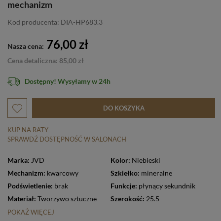
mechanizm
Kod producenta: DIA-HP683.3
76,00 zł
Nasza cena:
Cena detaliczna: 85,00 zł
Dostępny! Wysyłamy w 24h
DO KOSZYKA
KUP NA RATY
SPRAWDŹ DOSTĘPNOŚĆ W SALONACH
Marka:
JVD
Kolor:
Niebieski
Mechanizm:
kwarcowy
Szkiełko:
mineralne
Podświetlenie:
brak
Funkcje:
płynący sekundnik
Materiał:
Tworzywo sztuczne
Szerokość:
25.5
POKAŻ WIĘCEJ