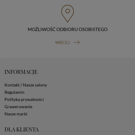
przenoszenia danych, prawo do wniesienia skargi do
organu nadzorczego (Prezesa Urzędu Ochrony Danych
Osobowych, ul. Stawki 2, 00-193 Warszawa) oraz
prawo do cofnięcia zgody na przetwarzanie danych
osobowych (masz prawo cofnięcia zgody na
przetwarzanie danych w dowolnym momencie;
MOŹLIWOŚĆ ODBIORU OSOBISTEGO
cofnięcie zgody nie ma wpływu na zgodność z prawem
przetwarzania, którego dokonano na podstawie Twojej
WIĘCEJ
zgody przed jej cofnięciem). W celu wykonania swoich
praw skieruj do nas odpowiednie żądanie.
Informacja o dobrowolności podania danych
Podanie przez Ciebie danych jest dobrowolne. Jeżeli
nie podasz danych, nie będziesz mógł przeglądać
INFORMACJE
zawartości naszej strony
Zautomatyzowane podejmowanie decyzji
Kontakt / Nasze salony
Na stronie Sklepu są wykorzystywane pliki cookies.
Regulamin
Stosowane są one w celach zapewnienia maksymalnej
Polityka prywatności
wygody wszystkich użytkowników (w tym Kupujących)
przy korzystaniu ze Sklepu (zapamiętywanie
Grawerowanie
preferencji i ustawień na stronie, zbieranie
Nasze marki
anonimowych danych dla celów reklamowych i
statystycznych, także przez inne portale, w tym
DLA KLIENTA
portale społecznościowe, np. Facebook). Korzystanie
ze Sklepu bez zmiany ustawień w przeglądarce