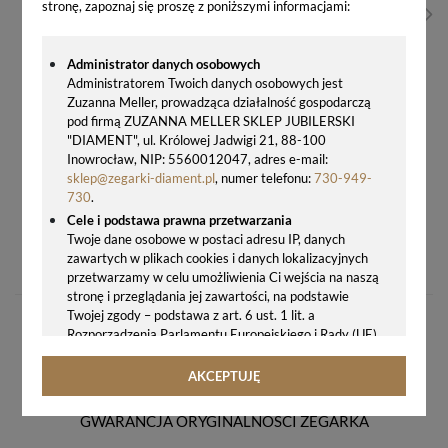
stronę, zapoznaj się proszę z poniższymi informacjami:
Administrator danych osobowych
Administratorem Twoich danych osobowych jest
Zuzanna Meller, prowadząca działalność gospodarczą
pod firmą ZUZANNA MELLER SKLEP JUBILERSKI
"DIAMENT", ul. Królowej Jadwigi 21, 88-100
Inowrocław, NIP: 5560012047, adres e-mail:
sklep@zegarki-diament.pl
, numer telefonu:
730-949-
730
.
Cele i podstawa prawna przetwarzania
ZEGAR ŚCIENNY JVD HP683.3 NIEBIESKI 25,5 CM CICHY MECHANIZM
Twoje dane osobowe w postaci adresu IP, danych
zawartych w plikach cookies i danych lokalizacyjnych
76,00 zł
przetwarzamy w celu umożliwienia Ci wejścia na naszą
stronę i przeglądania jej zawartości, na podstawie
Twojej zgody – podstawa z art. 6 ust. 1 lit. a
Rozporządzenia Parlamentu Europejskiego i Rady (UE)
2016/679 z 27.04.2016 r. w sprawie ochrony osób
fizycznych w związku z przetwarzaniem danych
AKCEPTUJĘ
osobowych i w sprawie swobodnego przepływu takich
danych oraz uchylenia dyrektywy 95/46/WE (ogólne
GWARANCJA ORYGINALNOŚCI ZEGARKA
rozporządzenie o ochronie danych, tj. RODO).