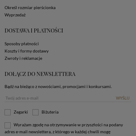
dotyczących cookies oznacza, że będą one
Określ rozmiar pierścionka
zamieszczane w urządzeniu końcowym każdego
Wyprzedaż
użytkownika. Jeżeli użytkownik nie wyraża zgody na
stosowanie plików cookies powinien zmienić
ustawienia swojej przeglądarki.
Tu znajduje się więcej
DOSTAWA I PŁATNOŚCI
informacji o plikach cookies.
Sposoby płatności
Koszty i formy dostawy
Zwroty i reklamacje
DOŁĄCZ DO NEWSLETTERA
Bądź na bieżąco z nowościami, promocjami i konkursami.
WYŚLIJ
Zegarki
Biżuteria
Wyrażam zgodę na otrzymywanie w przyszłości na podany
adres e-mail newslettera, z którego w każdej chwili mogę