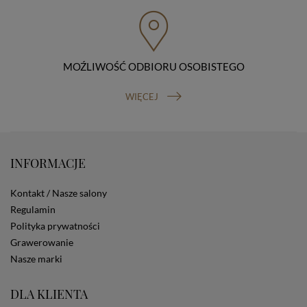
przenoszenia danych, prawo do wniesienia skargi do
organu nadzorczego (Prezesa Urzędu Ochrony Danych
Osobowych, ul. Stawki 2, 00-193 Warszawa) oraz
prawo do cofnięcia zgody na przetwarzanie danych
osobowych (masz prawo cofnięcia zgody na
przetwarzanie danych w dowolnym momencie;
MOŹLIWOŚĆ ODBIORU OSOBISTEGO
cofnięcie zgody nie ma wpływu na zgodność z prawem
przetwarzania, którego dokonano na podstawie Twojej
WIĘCEJ
zgody przed jej cofnięciem). W celu wykonania swoich
praw skieruj do nas odpowiednie żądanie.
Informacja o dobrowolności podania danych
Podanie przez Ciebie danych jest dobrowolne. Jeżeli
nie podasz danych, nie będziesz mógł przeglądać
INFORMACJE
zawartości naszej strony
Zautomatyzowane podejmowanie decyzji
Kontakt / Nasze salony
Na stronie Sklepu są wykorzystywane pliki cookies.
Regulamin
Stosowane są one w celach zapewnienia maksymalnej
Polityka prywatności
wygody wszystkich użytkowników (w tym Kupujących)
przy korzystaniu ze Sklepu (zapamiętywanie
Grawerowanie
preferencji i ustawień na stronie, zbieranie
Nasze marki
anonimowych danych dla celów reklamowych i
statystycznych, także przez inne portale, w tym
DLA KLIENTA
portale społecznościowe, np. Facebook). Korzystanie
ze Sklepu bez zmiany ustawień w przeglądarce