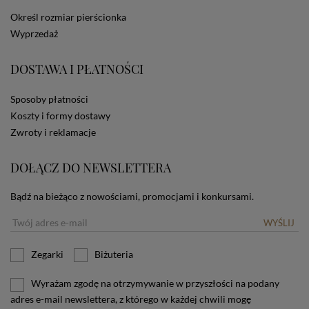
dotyczących cookies oznacza, że będą one
Określ rozmiar pierścionka
zamieszczane w urządzeniu końcowym każdego
Wyprzedaż
użytkownika. Jeżeli użytkownik nie wyraża zgody na
stosowanie plików cookies powinien zmienić
ustawienia swojej przeglądarki.
Tu znajduje się więcej
DOSTAWA I PŁATNOŚCI
informacji o plikach cookies.
Sposoby płatności
Koszty i formy dostawy
Zwroty i reklamacje
DOŁĄCZ DO NEWSLETTERA
Bądź na bieżąco z nowościami, promocjami i konkursami.
WYŚLIJ
Zegarki
Biżuteria
Wyrażam zgodę na otrzymywanie w przyszłości na podany
adres e-mail newslettera, z którego w każdej chwili mogę