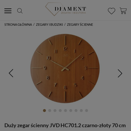
STRONA GŁÓWNA
/
ZEGARY I BUDZIKI
/
ZEGARY ŚCIENNE
Duży zegar ścienny JVD HC701.2 czarno-złoty 70 cm