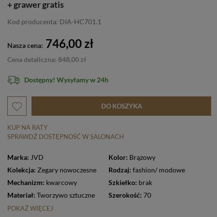
+ grawer gratis
Kod producenta: DIA-HC701.1
746,00 zł
Nasza cena:
Cena detaliczna: 848,00 zł
Dostępny! Wysyłamy w 24h
DO KOSZYKA
KUP NA RATY
SPRAWDŹ DOSTĘPNOŚĆ W SALONACH
Marka:
JVD
Kolor:
Brązowy
Kolekcja:
Zegary nowoczesne
Rodzaj:
fashion/ modowe
Mechanizm:
kwarcowy
Szkiełko:
brak
Materiał:
Tworzywo sztuczne
Szerokość:
70
POKAŻ WIĘCEJ