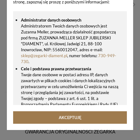
stronę, zapoznaj się proszę z poniższymi informacjami:
Administrator danych osobowych
Administratorem Twoich danych osobowych jest
Zuzanna Meller, prowadząca działalność gospodarczą
pod firmą ZUZANNA MELLER SKLEP JUBILERSKI
"DIAMENT", ul. Królowej Jadwigi 21, 88-100
Inowrocław, NIP: 5560012047, adres e-mail:
sklep@zegarki-diament.pl
, numer telefonu:
730-949-
730
.
Cele i podstawa prawna przetwarzania
DUŻY ZEGAR ŚCIENNY JVD HC701.2 CZARNO-ZŁOTY 70 CM + GRAWER GRATIS
Twoje dane osobowe w postaci adresu IP, danych
zawartych w plikach cookies i danych lokalizacyjnych
746,00 zł
przetwarzamy w celu umożliwienia Ci wejścia na naszą
stronę i przeglądania jej zawartości, na podstawie
Twojej zgody – podstawa z art. 6 ust. 1 lit. a
Rozporządzenia Parlamentu Europejskiego i Rady (UE)
2016/679 z 27.04.2016 r. w sprawie ochrony osób
fizycznych w związku z przetwarzaniem danych
AKCEPTUJĘ
osobowych i w sprawie swobodnego przepływu takich
danych oraz uchylenia dyrektywy 95/46/WE (ogólne
GWARANCJA ORYGINALNOŚCI ZEGARKA
rozporządzenie o ochronie danych, tj. RODO).