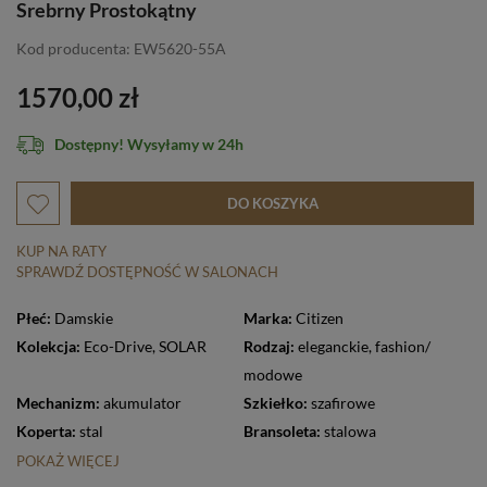
Srebrny Prostokątny
Kod producenta: EW5620-55A
1570,00 zł
Dostępny! Wysyłamy w 24h
DO KOSZYKA
KUP NA RATY
SPRAWDŹ DOSTĘPNOŚĆ W SALONACH
Płeć:
Damskie
Marka:
Citizen
Kolekcja:
Eco-Drive
,
SOLAR
Rodzaj:
eleganckie
,
fashion/
modowe
Mechanizm:
akumulator
Szkiełko:
szafirowe
Koperta:
stal
Bransoleta:
stalowa
POKAŻ WIĘCEJ