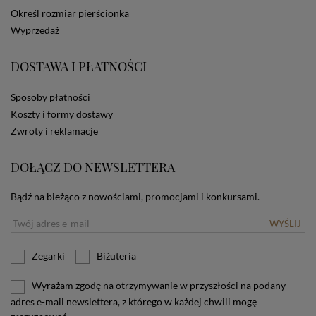
dotyczących cookies oznacza, że będą one
Określ rozmiar pierścionka
zamieszczane w urządzeniu końcowym każdego
Wyprzedaż
użytkownika. Jeżeli użytkownik nie wyraża zgody na
stosowanie plików cookies powinien zmienić
ustawienia swojej przeglądarki.
Tu znajduje się więcej
DOSTAWA I PŁATNOŚCI
informacji o plikach cookies.
Sposoby płatności
Koszty i formy dostawy
Zwroty i reklamacje
DOŁĄCZ DO NEWSLETTERA
Bądź na bieżąco z nowościami, promocjami i konkursami.
WYŚLIJ
Zegarki
Biżuteria
Wyrażam zgodę na otrzymywanie w przyszłości na podany
adres e-mail newslettera, z którego w każdej chwili mogę