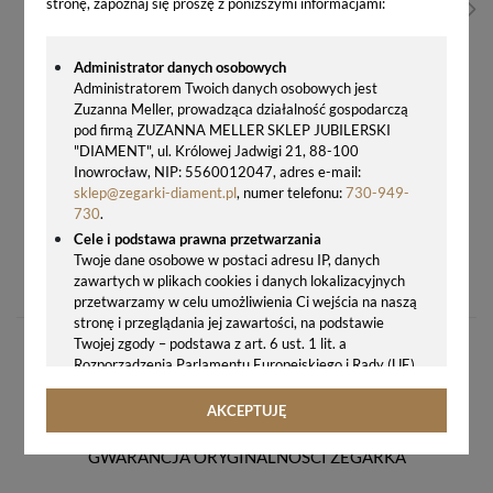
stronę, zapoznaj się proszę z poniższymi informacjami:
Administrator danych osobowych
Administratorem Twoich danych osobowych jest
Zuzanna Meller, prowadząca działalność gospodarczą
pod firmą ZUZANNA MELLER SKLEP JUBILERSKI
"DIAMENT", ul. Królowej Jadwigi 21, 88-100
Inowrocław, NIP: 5560012047, adres e-mail:
sklep@zegarki-diament.pl
, numer telefonu:
730-949-
730
.
Cele i podstawa prawna przetwarzania
CITIZEN EW5620-55A DAMSKI ZEGAREK ECO-DRIVE SREBRNY PROSTOKĄTNY
Twoje dane osobowe w postaci adresu IP, danych
zawartych w plikach cookies i danych lokalizacyjnych
1570,00 zł
przetwarzamy w celu umożliwienia Ci wejścia na naszą
stronę i przeglądania jej zawartości, na podstawie
Twojej zgody – podstawa z art. 6 ust. 1 lit. a
Rozporządzenia Parlamentu Europejskiego i Rady (UE)
2016/679 z 27.04.2016 r. w sprawie ochrony osób
fizycznych w związku z przetwarzaniem danych
AKCEPTUJĘ
osobowych i w sprawie swobodnego przepływu takich
danych oraz uchylenia dyrektywy 95/46/WE (ogólne
GWARANCJA ORYGINALNOŚCI ZEGARKA
rozporządzenie o ochronie danych, tj. RODO).