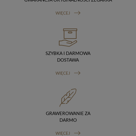
Odbiorcy danych
Twoje dane osobowe możemy udostępniać
WIĘCEJ
hostingodawcy. Takie podmioty przetwarzają dane na
podstawie umowy z nami i tylko zgodnie z naszymi
poleceniami. Przekazujemy Twoje dane poza teren
Polski/UE/Europejskiego Obszaru Gospodarczego.
Okres przechowywania danych
Twoje dane przechowujemy do czasu posiadania
udzielonej przez Ciebie zgody.
SZYBKA I DARMOWA
Twoje prawa
DOSTAWA
Przysługuje Ci prawo dostępu do swoich danych oraz
otrzymania ich kopii, prawo do sprostowania
WIĘCEJ
(poprawiania) swoich danych, prawo do usunięcia
danych (jeżeli Twoim zdaniem nie ma podstaw do tego,
abyśmy przetwarzali Twoje dane, możesz zażądać,
abyśmy je usunęli), prawo do ograniczenia
przetwarzania danych (możesz zażądać, abyśmy
ograniczyli przetwarzanie Twoich danych osobowych
wyłącznie do ich przechowywania lub wykonywania
GRAWEROWANIE ZA
uzgodnionych z Tobą działań, jeżeli Twoim zdaniem
DARMO
mamy nieprawidłowe dane na Twój temat lub
przetwarzamy je bezpodstawnie), prawo do wniesienia
WIĘCEJ
sprzeciwu wobec przetwarzania danych, prawo do