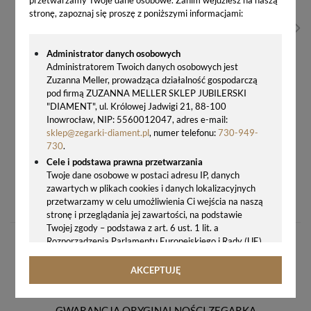
stronę, zapoznaj się proszę z poniższymi informacjami:
Administrator danych osobowych
Administratorem Twoich danych osobowych jest
Zuzanna Meller, prowadząca działalność gospodarczą
pod firmą ZUZANNA MELLER SKLEP JUBILERSKI
"DIAMENT", ul. Królowej Jadwigi 21, 88-100
Inowrocław, NIP: 5560012047, adres e-mail:
sklep@zegarki-diament.pl
, numer telefonu:
730-949-
730
.
Cele i podstawa prawna przetwarzania
Twoje dane osobowe w postaci adresu IP, danych
CERTINA DS PODIUM LAP TIMER YAMAHA LIMITED EDITION C034.453.16.057.20 OUTLET
zawartych w plikach cookies i danych lokalizacyjnych
2496,00 zł
przetwarzamy w celu umożliwienia Ci wejścia na naszą
stronę i przeglądania jej zawartości, na podstawie
Twojej zgody – podstawa z art. 6 ust. 1 lit. a
Rozporządzenia Parlamentu Europejskiego i Rady (UE)
2016/679 z 27.04.2016 r. w sprawie ochrony osób
fizycznych w związku z przetwarzaniem danych
AKCEPTUJĘ
osobowych i w sprawie swobodnego przepływu takich
danych oraz uchylenia dyrektywy 95/46/WE (ogólne
rozporządzenie o ochronie danych, tj. RODO).
GWARANCJA ORYGINALNOŚCI ZEGARKA