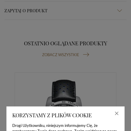
ZAPYTAJ O PRODUKT
OSTATNIO OGLĄDANE PRODUKTY
ZOBACZ WSZYSTKIE
KORZYSTAMY Z PLIKÓW COOKIE
Drogi Użytkowniku, niniejszym informujemy Cię, że
przetwarzamy Twoje dane osobowe. Zanim wejdziesz na naszą