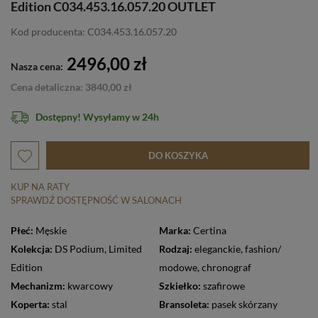
Edition C034.453.16.057.20 OUTLET
Kod producenta: C034.453.16.057.20
2496,00 zł
Nasza cena:
Cena detaliczna: 3840,00 zł
Dostępny! Wysyłamy w 24h
DO KOSZYKA
KUP NA RATY
SPRAWDŹ DOSTĘPNOŚĆ W SALONACH
Płeć:
Męskie
Marka:
Certina
Kolekcja:
DS Podium
,
Limited
Rodzaj:
eleganckie
,
fashion/
Edition
modowe
,
chronograf
Mechanizm:
kwarcowy
Szkiełko:
szafirowe
Koperta:
stal
Bransoleta:
pasek skórzany