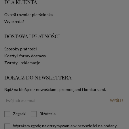
DLA KLIENTA
ze Sklepu bez zmiany ustawień w przeglądarce
dotyczących cookies oznacza, że będą one
zamieszczane w urządzeniu końcowym każdego
Określ rozmiar pierścionka
użytkownika. Jeżeli użytkownik nie wyraża zgody na
Wyprzedaż
stosowanie plików cookies powinien zmienić
ustawienia swojej przeglądarki.
Tu znajduje się więcej
DOSTAWA I PŁATNOŚCI
informacji o plikach cookies.
Sposoby płatności
Koszty i formy dostawy
Zwroty i reklamacje
DOŁĄCZ DO NEWSLETTERA
Bądź na bieżąco z nowościami, promocjami i konkursami.
WYŚLIJ
Zegarki
Biżuteria
Wyrażam zgodę na otrzymywanie w przyszłości na podany