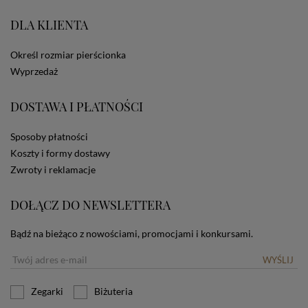
portale społecznościowe, np. Facebook). Korzystanie
ze Sklepu bez zmiany ustawień w przeglądarce
DLA KLIENTA
dotyczących cookies oznacza, że będą one
zamieszczane w urządzeniu końcowym każdego
Określ rozmiar pierścionka
użytkownika. Jeżeli użytkownik nie wyraża zgody na
stosowanie plików cookies powinien zmienić
Wyprzedaż
ustawienia swojej przeglądarki.
Tu znajduje się więcej
informacji o plikach cookies.
DOSTAWA I PŁATNOŚCI
Sposoby płatności
Koszty i formy dostawy
Zwroty i reklamacje
DOŁĄCZ DO NEWSLETTERA
Bądź na bieżąco z nowościami, promocjami i konkursami.
WYŚLIJ
Zegarki
Biżuteria