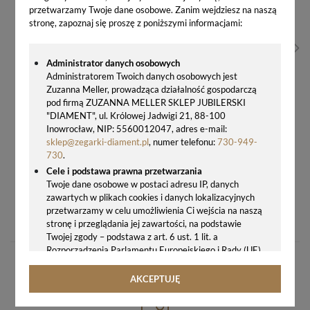
przetwarzamy Twoje dane osobowe. Zanim wejdziesz na naszą
stronę, zapoznaj się proszę z poniższymi informacjami:
Administrator danych osobowych
Administratorem Twoich danych osobowych jest
Zuzanna Meller, prowadząca działalność gospodarczą
pod firmą ZUZANNA MELLER SKLEP JUBILERSKI
"DIAMENT", ul. Królowej Jadwigi 21, 88-100
Inowrocław, NIP: 5560012047, adres e-mail:
sklep@zegarki-diament.pl
, numer telefonu:
730-949-
730
.
Cele i podstawa prawna przetwarzania
Twoje dane osobowe w postaci adresu IP, danych
zawartych w plikach cookies i danych lokalizacyjnych
BUDZIK JVD RB862.2 SREBRNY – ANALOGOWY BUDZIK STEROWANY RADIOWO Z ALARMEM I DARMOWYM GRAWEREM
przetwarzamy w celu umożliwienia Ci wejścia na naszą
97,00 zł
stronę i przeglądania jej zawartości, na podstawie
Twojej zgody – podstawa z art. 6 ust. 1 lit. a
Rozporządzenia Parlamentu Europejskiego i Rady (UE)
2016/679 z 27.04.2016 r. w sprawie ochrony osób
fizycznych w związku z przetwarzaniem danych
AKCEPTUJĘ
osobowych i w sprawie swobodnego przepływu takich
danych oraz uchylenia dyrektywy 95/46/WE (ogólne