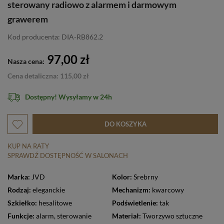
sterowany radiowo z alarmem i darmowym
grawerem
Kod producenta: DIA-RB862.2
97,00 zł
Nasza cena:
Cena detaliczna: 115,00 zł
Dostępny! Wysyłamy w 24h
DO KOSZYKA
KUP NA RATY
SPRAWDŹ DOSTĘPNOŚĆ W SALONACH
Marka:
JVD
Kolor:
Srebrny
Rodzaj:
eleganckie
Mechanizm:
kwarcowy
Szkiełko:
hesalitowe
Podświetlenie:
tak
Funkcje:
alarm
,
sterowanie
Materiał:
Tworzywo sztuczne