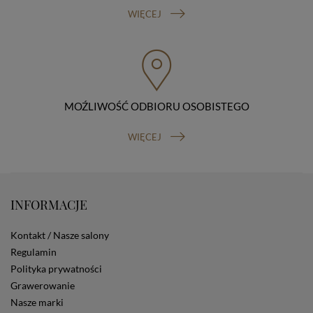
sprzeciwu wobec przetwarzania danych, prawo do
WIĘCEJ
przenoszenia danych, prawo do wniesienia skargi do
organu nadzorczego (Prezesa Urzędu Ochrony Danych
Osobowych, ul. Stawki 2, 00-193 Warszawa) oraz
prawo do cofnięcia zgody na przetwarzanie danych
osobowych (masz prawo cofnięcia zgody na
przetwarzanie danych w dowolnym momencie;
cofnięcie zgody nie ma wpływu na zgodność z prawem
MOŹLIWOŚĆ ODBIORU OSOBISTEGO
przetwarzania, którego dokonano na podstawie Twojej
zgody przed jej cofnięciem). W celu wykonania swoich
WIĘCEJ
praw skieruj do nas odpowiednie żądanie.
Informacja o dobrowolności podania danych
Podanie przez Ciebie danych jest dobrowolne. Jeżeli
nie podasz danych, nie będziesz mógł przeglądać
zawartości naszej strony
INFORMACJE
Zautomatyzowane podejmowanie decyzji
Na stronie Sklepu są wykorzystywane pliki cookies.
Kontakt / Nasze salony
Stosowane są one w celach zapewnienia maksymalnej
wygody wszystkich użytkowników (w tym Kupujących)
Regulamin
przy korzystaniu ze Sklepu (zapamiętywanie
Polityka prywatności
preferencji i ustawień na stronie, zbieranie
Grawerowanie
anonimowych danych dla celów reklamowych i
Nasze marki
statystycznych, także przez inne portale, w tym