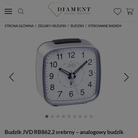
STRONA GŁÓWNA
/
ZEGARY I BUDZIKI
/
BUDZIKI
/
STEROWANE RADIEM
Budzik JVD RB862.2 srebrny – analogowy budzik