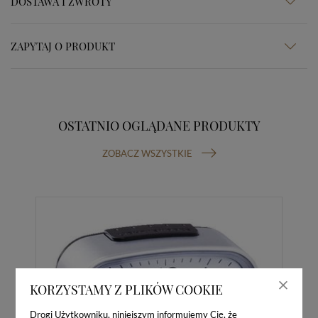
DOSTAWA I ZWROTY
ZAPYTAJ O PRODUKT
OSTATNIO OGLĄDANE PRODUKTY
ZOBACZ WSZYSTKIE
KORZYSTAMY Z PLIKÓW COOKIE
Drogi Użytkowniku, niniejszym informujemy Cię, że