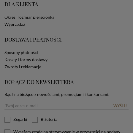
DLA KLIENTA
ze Sklepu bez zmiany ustawień w przeglądarce
dotyczących cookies oznacza, że będą one
zamieszczane w urządzeniu końcowym każdego
Określ rozmiar pierścionka
użytkownika. Jeżeli użytkownik nie wyraża zgody na
Wyprzedaż
stosowanie plików cookies powinien zmienić
ustawienia swojej przeglądarki.
Tu znajduje się więcej
informacji o plikach cookies.
DOSTAWA I PŁATNOŚCI
Sposoby płatności
Koszty i formy dostawy
Zwroty i reklamacje
DOŁĄCZ DO NEWSLETTERA
Bądź na bieżąco z nowościami, promocjami i konkursami.
WYŚLIJ
Zegarki
Biżuteria
Wyrażam zgodę na otrzymywanie w przyszłości na podany