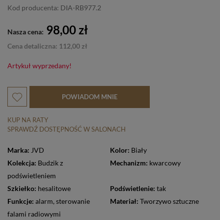
Kod producenta: DIA-RB977.2
98,00 zł
Nasza cena:
Cena detaliczna: 112,00 zł
Artykuł wyprzedany!
POWIADOM MNIE
KUP NA RATY
SPRAWDŹ DOSTĘPNOŚĆ W SALONACH
Marka:
JVD
Kolor:
Biały
Kolekcja:
Budzik z
Mechanizm:
kwarcowy
podświetleniem
Szkiełko:
hesalitowe
Podświetlenie:
tak
Funkcje:
alarm
,
sterowanie
Materiał:
Tworzywo sztuczne
falami radiowymi