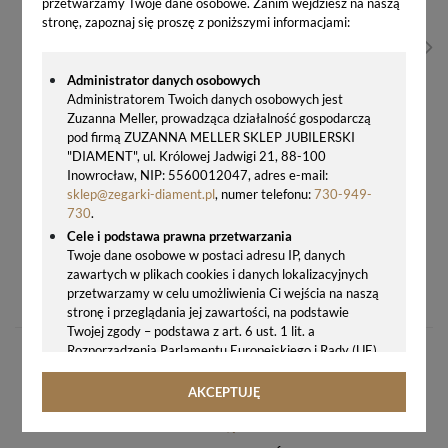
przetwarzamy Twoje dane osobowe. Zanim wejdziesz na naszą
stronę, zapoznaj się proszę z poniższymi informacjami:
Administrator danych osobowych
Administratorem Twoich danych osobowych jest
Zuzanna Meller, prowadząca działalność gospodarczą
pod firmą ZUZANNA MELLER SKLEP JUBILERSKI
"DIAMENT", ul. Królowej Jadwigi 21, 88-100
Inowrocław, NIP: 5560012047, adres e-mail:
sklep@zegarki-diament.pl
, numer telefonu:
730-949-
730
.
Cele i podstawa prawna przetwarzania
Twoje dane osobowe w postaci adresu IP, danych
BUDZIK STEROWANY RADIOWO BIAŁY JVD RB977.2
zawartych w plikach cookies i danych lokalizacyjnych
przetwarzamy w celu umożliwienia Ci wejścia na naszą
98,00 zł
stronę i przeglądania jej zawartości, na podstawie
Twojej zgody – podstawa z art. 6 ust. 1 lit. a
Rozporządzenia Parlamentu Europejskiego i Rady (UE)
2016/679 z 27.04.2016 r. w sprawie ochrony osób
fizycznych w związku z przetwarzaniem danych
AKCEPTUJĘ
osobowych i w sprawie swobodnego przepływu takich
danych oraz uchylenia dyrektywy 95/46/WE (ogólne
rozporządzenie o ochronie danych, tj. RODO).