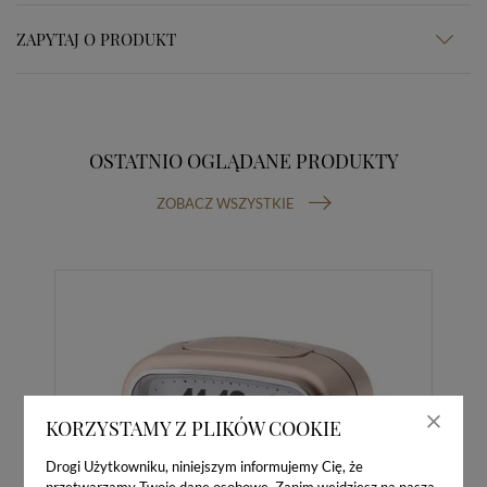
ZAPYTAJ O PRODUKT
OSTATNIO OGLĄDANE PRODUKTY
ZOBACZ WSZYSTKIE
KORZYSTAMY Z PLIKÓW COOKIE
Drogi Użytkowniku, niniejszym informujemy Cię, że
przetwarzamy Twoje dane osobowe. Zanim wejdziesz na naszą