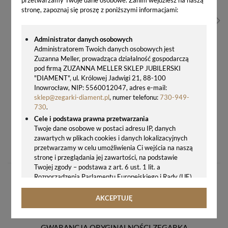
stronę, zapoznaj się proszę z poniższymi informacjami:
Administrator danych osobowych
Administratorem Twoich danych osobowych jest
Zuzanna Meller, prowadząca działalność gospodarczą
pod firmą ZUZANNA MELLER SKLEP JUBILERSKI
"DIAMENT", ul. Królowej Jadwigi 21, 88-100
Inowrocław, NIP: 5560012047, adres e-mail:
sklep@zegarki-diament.pl
, numer telefonu:
730-949-
730
.
Cele i podstawa prawna przetwarzania
Twoje dane osobowe w postaci adresu IP, danych
BUDZIK RÓŻOWE ZŁOTO Z PŁYNĄCYM SEKUNDNIKIEM JVD SRP878.2
zawartych w plikach cookies i danych lokalizacyjnych
60,00 zł
przetwarzamy w celu umożliwienia Ci wejścia na naszą
stronę i przeglądania jej zawartości, na podstawie
Twojej zgody – podstawa z art. 6 ust. 1 lit. a
Rozporządzenia Parlamentu Europejskiego i Rady (UE)
2016/679 z 27.04.2016 r. w sprawie ochrony osób
fizycznych w związku z przetwarzaniem danych
AKCEPTUJĘ
osobowych i w sprawie swobodnego przepływu takich
danych oraz uchylenia dyrektywy 95/46/WE (ogólne
rozporządzenie o ochronie danych, tj. RODO).
GWARANCJA ORYGINALNOŚCI ZEGARKA