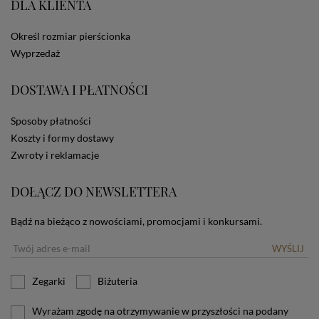
DLA KLIENTA
ze Sklepu bez zmiany ustawień w przeglądarce
dotyczących cookies oznacza, że będą one
zamieszczane w urządzeniu końcowym każdego
Określ rozmiar pierścionka
użytkownika. Jeżeli użytkownik nie wyraża zgody na
Wyprzedaż
stosowanie plików cookies powinien zmienić
ustawienia swojej przeglądarki.
Tu znajduje się więcej
DOSTAWA I PŁATNOŚCI
informacji o plikach cookies.
Sposoby płatności
Koszty i formy dostawy
Zwroty i reklamacje
DOŁĄCZ DO NEWSLETTERA
Bądź na bieżąco z nowościami, promocjami i konkursami.
WYŚLIJ
Zegarki
Biżuteria
Wyrażam zgodę na otrzymywanie w przyszłości na podany