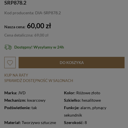
SRP878.2
Kod producenta: DIA-SRP878.2
60,00 zł
Nasza cena:
Cena detaliczna: 69,00 zł
Dostępny! Wysyłamy w 24h
DO KOSZYKA
KUP NA RATY
SPRAWDŹ DOSTĘPNOŚĆ W SALONACH
Marka:
JVD
Kolor:
Różowe złoto
Mechanizm:
kwarcowy
Szkiełko:
hesalitowe
Podświetlenie:
tak
Funkcje:
alarm
,
płynący
sekundnik
Materiał:
Tworzywo sztuczne
Szerokość:
8