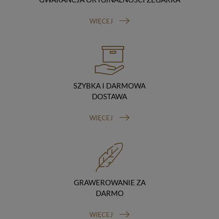
Odbiorcy danych
Twoje dane osobowe możemy udostępniać
WIĘCEJ
hostingodawcy. Takie podmioty przetwarzają dane na
podstawie umowy z nami i tylko zgodnie z naszymi
poleceniami. Przekazujemy Twoje dane poza teren
Polski/UE/Europejskiego Obszaru Gospodarczego.
Okres przechowywania danych
Twoje dane przechowujemy do czasu posiadania
udzielonej przez Ciebie zgody.
SZYBKA I DARMOWA
Twoje prawa
DOSTAWA
Przysługuje Ci prawo dostępu do swoich danych oraz
otrzymania ich kopii, prawo do sprostowania
WIĘCEJ
(poprawiania) swoich danych, prawo do usunięcia
danych (jeżeli Twoim zdaniem nie ma podstaw do tego,
abyśmy przetwarzali Twoje dane, możesz zażądać,
abyśmy je usunęli), prawo do ograniczenia
przetwarzania danych (możesz zażądać, abyśmy
ograniczyli przetwarzanie Twoich danych osobowych
wyłącznie do ich przechowywania lub wykonywania
GRAWEROWANIE ZA
uzgodnionych z Tobą działań, jeżeli Twoim zdaniem
DARMO
mamy nieprawidłowe dane na Twój temat lub
przetwarzamy je bezpodstawnie), prawo do wniesienia
WIĘCEJ
sprzeciwu wobec przetwarzania danych, prawo do