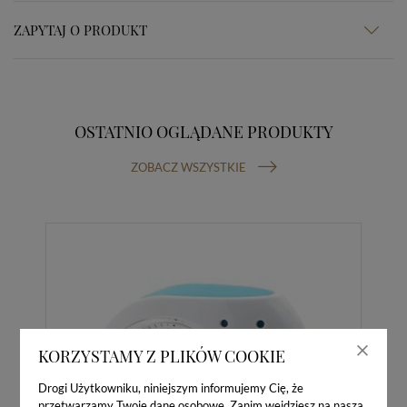
ZAPYTAJ O PRODUKT
OSTATNIO OGLĄDANE PRODUKTY
ZOBACZ WSZYSTKIE
KORZYSTAMY Z PLIKÓW COOKIE
Drogi Użytkowniku, niniejszym informujemy Cię, że
przetwarzamy Twoje dane osobowe. Zanim wejdziesz na naszą