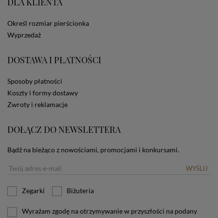
DLA KLIENTA
ze Sklepu bez zmiany ustawień w przeglądarce
dotyczących cookies oznacza, że będą one
Określ rozmiar pierścionka
zamieszczane w urządzeniu końcowym każdego
użytkownika. Jeżeli użytkownik nie wyraża zgody na
Wyprzedaż
stosowanie plików cookies powinien zmienić
ustawienia swojej przeglądarki.
Tu znajduje się więcej
DOSTAWA I PŁATNOŚCI
informacji o plikach cookies.
Sposoby płatności
Koszty i formy dostawy
Zwroty i reklamacje
DOŁĄCZ DO NEWSLETTERA
Bądź na bieżąco z nowościami, promocjami i konkursami.
WYŚLIJ
Zegarki
Biżuteria
Wyrażam zgodę na otrzymywanie w przyszłości na podany