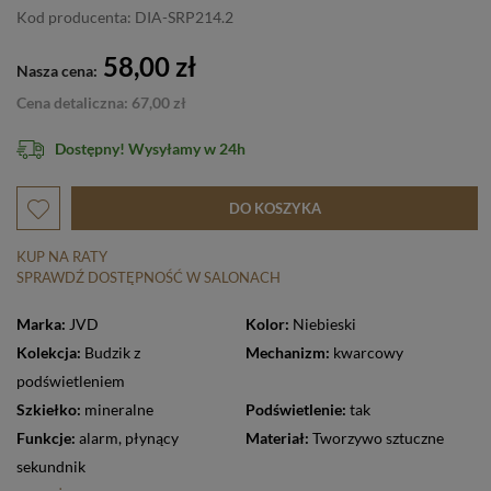
Kod producenta: DIA-SRP214.2
58,00 zł
Nasza cena:
Cena detaliczna: 67,00 zł
Dostępny! Wysyłamy w 24h
DO KOSZYKA
KUP NA RATY
SPRAWDŹ DOSTĘPNOŚĆ W SALONACH
Marka:
JVD
Kolor:
Niebieski
Kolekcja:
Budzik z
Mechanizm:
kwarcowy
podświetleniem
Szkiełko:
mineralne
Podświetlenie:
tak
Funkcje:
alarm
,
płynący
Materiał:
Tworzywo sztuczne
sekundnik