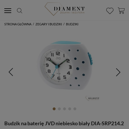
STRONA GŁÓWNA
/
ZEGARY I BUDZIKI
/
BUDZIKI
Budzik na baterię JVD niebiesko biały DIA-SRP214.2