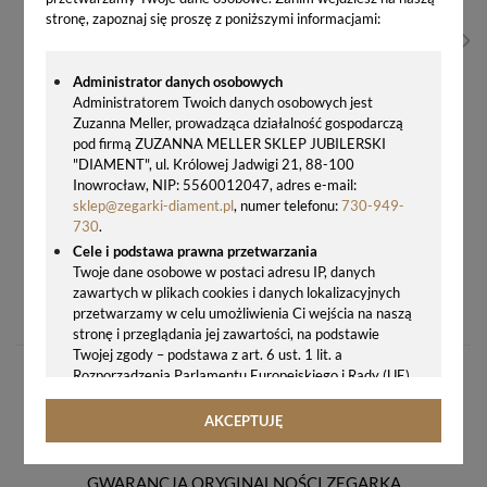
stronę, zapoznaj się proszę z poniższymi informacjami:
Administrator danych osobowych
Administratorem Twoich danych osobowych jest
Zuzanna Meller, prowadząca działalność gospodarczą
pod firmą ZUZANNA MELLER SKLEP JUBILERSKI
"DIAMENT", ul. Królowej Jadwigi 21, 88-100
Inowrocław, NIP: 5560012047, adres e-mail:
sklep@zegarki-diament.pl
, numer telefonu:
730-949-
730
.
Cele i podstawa prawna przetwarzania
Twoje dane osobowe w postaci adresu IP, danych
BUDZIK NA BATERIĘ JVD NIEBIESKO BIAŁY DIA-SRP214.2
zawartych w plikach cookies i danych lokalizacyjnych
58,00 zł
przetwarzamy w celu umożliwienia Ci wejścia na naszą
stronę i przeglądania jej zawartości, na podstawie
Twojej zgody – podstawa z art. 6 ust. 1 lit. a
Rozporządzenia Parlamentu Europejskiego i Rady (UE)
2016/679 z 27.04.2016 r. w sprawie ochrony osób
fizycznych w związku z przetwarzaniem danych
AKCEPTUJĘ
osobowych i w sprawie swobodnego przepływu takich
danych oraz uchylenia dyrektywy 95/46/WE (ogólne
rozporządzenie o ochronie danych, tj. RODO).
GWARANCJA ORYGINALNOŚCI ZEGARKA