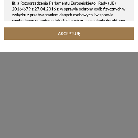
lit. a Rozporządzenia Parlamentu Europejskiego i Rady (UE)
2016/679 z 27.04.2016 r. w sprawie ochrony osób fizycznych w
związku z przetwarzaniem danych osobowych i w sprawie
swobodnego przepływu takich danych oraz uchylenia dyrektywy
95/46/WE (ogólne rozporządzenie o ochronie danych, tj. RODO).
Odbiorcy danych
AKCEPTUJĘ
Twoje dane osobowe możemy udostępniać hostingodawcy. Takie
podmioty przetwarzają dane na podstawie umowy z nami i tylko
zgodnie z naszymi poleceniami. Przekazujemy Twoje dane poza
teren Polski/UE/Europejskiego Obszaru Gospodarczego.
Okres przechowywania danych
Twoje dane przechowujemy do czasu posiadania udzielonej przez
Ciebie zgody.
Twoje prawa
Przysługuje Ci prawo dostępu do swoich danych oraz otrzymania
ich kopii, prawo do sprostowania (poprawiania) swoich danych,
prawo do usunięcia danych (jeżeli Twoim zdaniem nie ma
podstaw do tego, abyśmy przetwarzali Twoje dane, możesz
zażądać, abyśmy je usunęli), prawo do ograniczenia
przetwarzania danych (możesz zażądać, abyśmy ograniczyli
przetwarzanie Twoich danych osobowych wyłącznie do ich
przechowywania lub wykonywania uzgodnionych z Tobą działań,
jeżeli Twoim zdaniem mamy nieprawidłowe dane na Twój temat