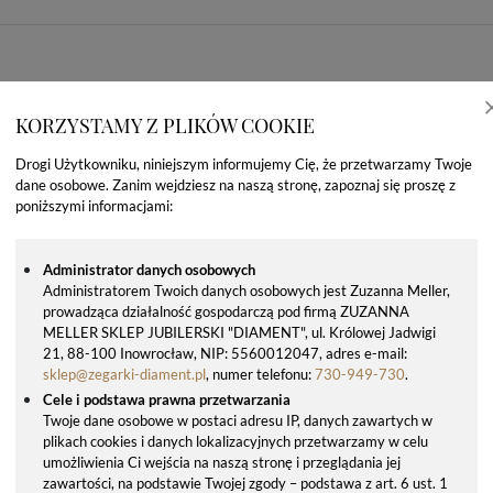
KORZYSTAMY Z PLIKÓW COOKIE
Drogi Użytkowniku, niniejszym informujemy Cię, że przetwarzamy Twoje
dane osobowe. Zanim wejdziesz na naszą stronę, zapoznaj się proszę z
poniższymi informacjami:
Administrator danych osobowych
Administratorem Twoich danych osobowych jest Zuzanna Meller,
prowadząca działalność gospodarczą pod firmą ZUZANNA
OSTATNIO OGLĄDANE PRODUKTY
MELLER SKLEP JUBILERSKI "DIAMENT", ul. Królowej Jadwigi
21, 88-100 Inowrocław, NIP: 5560012047, adres e-mail:
sklep@zegarki-diament.pl
, numer telefonu:
730-949-730
.
Cele i podstawa prawna przetwarzania
Twoje dane osobowe w postaci adresu IP, danych zawartych w
plikach cookies i danych lokalizacyjnych przetwarzamy w celu
umożliwienia Ci wejścia na naszą stronę i przeglądania jej
zawartości, na podstawie Twojej zgody – podstawa z art. 6 ust. 1