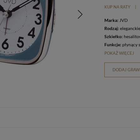
KUP NA RATY
|
Marka:
JVD
Rodzaj:
elegancki
Szkiełko:
hesalit
Funkcje:
płynący 
POKAŻ WIĘCEJ
DODAJ GRAWE