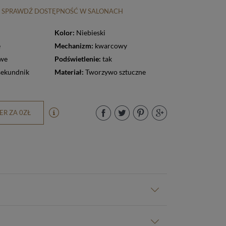
SPRAWDŹ DOSTĘPNOŚĆ W SALONACH
Kolor:
Niebieski
e
Mechanizm:
kwarcowy
owe
Podświetlenie:
tak
sekundnik
Materiał:
Tworzywo sztuczne
R ZA 0ZŁ