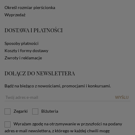
dotyczących cookies oznacza, że będą one
Określ rozmiar pierścionka
zamieszczane w urządzeniu końcowym każdego
Wyprzedaż
użytkownika. Jeżeli użytkownik nie wyraża zgody na
stosowanie plików cookies powinien zmienić
ustawienia swojej przeglądarki.
Tu znajduje się więcej
DOSTAWA I PŁATNOŚCI
informacji o plikach cookies.
Sposoby płatności
Koszty i formy dostawy
Zwroty i reklamacje
DOŁĄCZ DO NEWSLETTERA
Bądź na bieżąco z nowościami, promocjami i konkursami.
WYŚLIJ
Zegarki
Biżuteria
Wyrażam zgodę na otrzymywanie w przyszłości na podany
adres e-mail newslettera, z którego w każdej chwili mogę