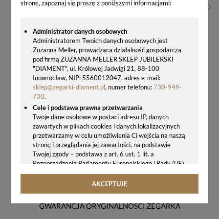
stronę, zapoznaj się proszę z poniższymi informacjami:
Administrator danych osobowych
Administratorem Twoich danych osobowych jest
Zuzanna Meller, prowadząca działalność gospodarczą
pod firmą ZUZANNA MELLER SKLEP JUBILERSKI
"DIAMENT", ul. Królowej Jadwigi 21, 88-100
Inowrocław, NIP: 5560012047, adres e-mail:
sklep@zegarki-diament.pl
, numer telefonu:
730-949-
730
.
Cele i podstawa prawna przetwarzania
BUDZIK NA BATERIE JVD KWADRAT SREBRNY KOLOR SR952.5
Twoje dane osobowe w postaci adresu IP, danych
zawartych w plikach cookies i danych lokalizacyjnych
43,00 zł
przetwarzamy w celu umożliwienia Ci wejścia na naszą
stronę i przeglądania jej zawartości, na podstawie
Twojej zgody – podstawa z art. 6 ust. 1 lit. a
Rozporządzenia Parlamentu Europejskiego i Rady (UE)
2016/679 z 27.04.2016 r. w sprawie ochrony osób
fizycznych w związku z przetwarzaniem danych
AKCEPTUJĘ
osobowych i w sprawie swobodnego przepływu takich
danych oraz uchylenia dyrektywy 95/46/WE (ogólne
GWARANCJA ORYGINALNOŚCI ZEGARKA
rozporządzenie o ochronie danych, tj. RODO).