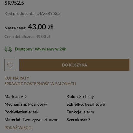
SR952.5
Kod producenta: DIA-SR952.5
43,00 zł
Nasza cena:
Cena detaliczna: 49,00 zł
Dostępny! Wysyłamy w 24h
DO KOSZYKA
KUP NA RATY
SPRAWDŹ DOSTĘPNOŚĆ W SALONACH
Marka:
JVD
Kolor:
Srebrny
Mechanizm:
kwarcowy
Szkiełko:
hesalitowe
Podświetlenie:
tak
Funkcje:
alarm
Materiał:
Tworzywo sztuczne
Szerokość:
7
POKAŻ WIĘCEJ