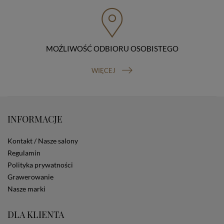
przenoszenia danych, prawo do wniesienia skargi do
organu nadzorczego (Prezesa Urzędu Ochrony Danych
Osobowych, ul. Stawki 2, 00-193 Warszawa) oraz
prawo do cofnięcia zgody na przetwarzanie danych
osobowych (masz prawo cofnięcia zgody na
przetwarzanie danych w dowolnym momencie;
MOŹLIWOŚĆ ODBIORU OSOBISTEGO
cofnięcie zgody nie ma wpływu na zgodność z prawem
przetwarzania, którego dokonano na podstawie Twojej
WIĘCEJ
zgody przed jej cofnięciem). W celu wykonania swoich
praw skieruj do nas odpowiednie żądanie.
Informacja o dobrowolności podania danych
Podanie przez Ciebie danych jest dobrowolne. Jeżeli
nie podasz danych, nie będziesz mógł przeglądać
INFORMACJE
zawartości naszej strony
Zautomatyzowane podejmowanie decyzji
Kontakt / Nasze salony
Na stronie Sklepu są wykorzystywane pliki cookies.
Regulamin
Stosowane są one w celach zapewnienia maksymalnej
Polityka prywatności
wygody wszystkich użytkowników (w tym Kupujących)
przy korzystaniu ze Sklepu (zapamiętywanie
Grawerowanie
preferencji i ustawień na stronie, zbieranie
Nasze marki
anonimowych danych dla celów reklamowych i
statystycznych, także przez inne portale, w tym
DLA KLIENTA
portale społecznościowe, np. Facebook). Korzystanie
ze Sklepu bez zmiany ustawień w przeglądarce