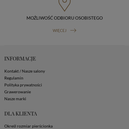
organu nadzorczego (Prezesa Urzędu Ochrony Danych
Osobowych, ul. Stawki 2, 00-193 Warszawa) oraz
prawo do cofnięcia zgody na przetwarzanie danych
osobowych (masz prawo cofnięcia zgody na
MOŹLIWOŚĆ ODBIORU OSOBISTEGO
przetwarzanie danych w dowolnym momencie;
cofnięcie zgody nie ma wpływu na zgodność z prawem
WIĘCEJ
przetwarzania, którego dokonano na podstawie Twojej
zgody przed jej cofnięciem). W celu wykonania swoich
praw skieruj do nas odpowiednie żądanie.
Informacja o dobrowolności podania danych
Podanie przez Ciebie danych jest dobrowolne. Jeżeli
INFORMACJE
nie podasz danych, nie będziesz mógł przeglądać
zawartości naszej strony
Kontakt / Nasze salony
Zautomatyzowane podejmowanie decyzji
Regulamin
Na stronie Sklepu są wykorzystywane pliki cookies.
Polityka prywatności
Stosowane są one w celach zapewnienia maksymalnej
wygody wszystkich użytkowników (w tym Kupujących)
Grawerowanie
przy korzystaniu ze Sklepu (zapamiętywanie
Nasze marki
preferencji i ustawień na stronie, zbieranie
anonimowych danych dla celów reklamowych i
DLA KLIENTA
statystycznych, także przez inne portale, w tym
portale społecznościowe, np. Facebook). Korzystanie
ze Sklepu bez zmiany ustawień w przeglądarce
Określ rozmiar pierścionka
dotyczących cookies oznacza, że będą one