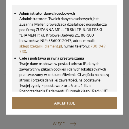
Administrator danych osobowych
Administratorem Twoich danych osobowych jest
Zuzanna Meller, prowadząca działalność gospodarczą
pod firmą ZUZANNA MELLER SKLEP JUBILERSKI
"DIAMENT", ul. Królowej Jadwigi 21, 88-100
Inowrocław, NIP: 5560012047, adres e-mail:
sklep@zegarki-diament.pl
, numer telefonu:
730-949-
730
.
BUDZIK NA BATERIE JVD KWADRAT RÓŻOWE ZŁOTO
Cele i podstawa prawna przetwarzania
Twoje dane osobowe w postaci adresu IP, danych
67,00 zł
zawartych w plikach cookies i danych lokalizacyjnych
przetwarzamy w celu umożliwienia Ci wejścia na naszą
stronę i przeglądania jej zawartości, na podstawie
Twojej zgody – podstawa z art. 6 ust. 1 lit. a
Rozporządzenia Parlamentu Europejskiego i Rady (UE)
2016/679 z 27.04.2016 r. w sprawie ochrony osób
fizycznych w związku z przetwarzaniem danych
AKCEPTUJĘ
osobowych i w sprawie swobodnego przepływu takich
GWARANCJA ORYGINALNOŚCI ZEGARKA
danych oraz uchylenia dyrektywy 95/46/WE (ogólne
rozporządzenie o ochronie danych, tj. RODO).
WIĘCEJ
Odbiorcy danych