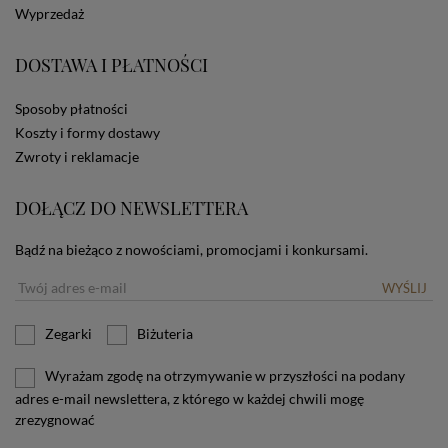
Wyprzedaż
zamieszczane w urządzeniu końcowym każdego
użytkownika. Jeżeli użytkownik nie wyraża zgody na
stosowanie plików cookies powinien zmienić
DOSTAWA I PŁATNOŚCI
ustawienia swojej przeglądarki.
Tu znajduje się więcej
informacji o plikach cookies.
Sposoby płatności
Koszty i formy dostawy
Zwroty i reklamacje
DOŁĄCZ DO NEWSLETTERA
Bądź na bieżąco z nowościami, promocjami i konkursami.
WYŚLIJ
Zegarki
Biżuteria
Wyrażam zgodę na otrzymywanie w przyszłości na podany
adres e-mail newslettera, z którego w każdej chwili mogę
zrezygnować