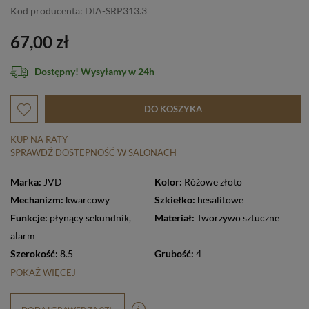
Kod producenta: DIA-SRP313.3
67,00 zł
Dostępny! Wysyłamy w 24h
DO KOSZYKA
KUP NA RATY
SPRAWDŹ DOSTĘPNOŚĆ W SALONACH
Marka:
JVD
Kolor:
Różowe złoto
Mechanizm:
kwarcowy
Szkiełko:
hesalitowe
Funkcje:
płynący sekundnik
,
Materiał:
Tworzywo sztuczne
alarm
Szerokość:
8.5
Grubość:
4
POKAŻ WIĘCEJ