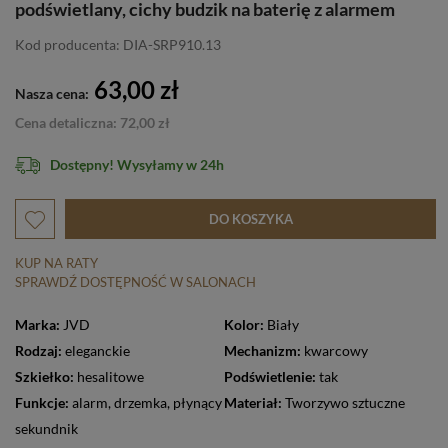
podświetlany, cichy budzik na baterię z alarmem
Kod producenta: DIA-SRP910.13
63,00 zł
Nasza cena:
Cena detaliczna: 72,00 zł
Dostępny! Wysyłamy w 24h
DO KOSZYKA
KUP NA RATY
SPRAWDŹ DOSTĘPNOŚĆ W SALONACH
Marka:
JVD
Kolor:
Biały
Rodzaj:
eleganckie
Mechanizm:
kwarcowy
Szkiełko:
hesalitowe
Podświetlenie:
tak
Funkcje:
alarm
,
drzemka
,
płynący
Materiał:
Tworzywo sztuczne
sekundnik