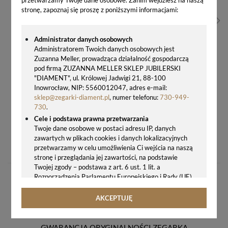
stronę, zapoznaj się proszę z poniższymi informacjami:
Administrator danych osobowych
Administratorem Twoich danych osobowych jest
Zuzanna Meller, prowadząca działalność gospodarczą
pod firmą ZUZANNA MELLER SKLEP JUBILERSKI
"DIAMENT", ul. Królowej Jadwigi 21, 88-100
Inowrocław, NIP: 5560012047, adres e-mail:
sklep@zegarki-diament.pl
, numer telefonu:
730-949-
730
.
Cele i podstawa prawna przetwarzania
Twoje dane osobowe w postaci adresu IP, danych
BUDZIK JVD SRP910.13 LED LIGHT BIAŁY – PODŚWIETLANY, CICHY BUDZIK NA BATERIĘ Z ALARMEM
zawartych w plikach cookies i danych lokalizacyjnych
63,00 zł
przetwarzamy w celu umożliwienia Ci wejścia na naszą
stronę i przeglądania jej zawartości, na podstawie
Twojej zgody – podstawa z art. 6 ust. 1 lit. a
Rozporządzenia Parlamentu Europejskiego i Rady (UE)
2016/679 z 27.04.2016 r. w sprawie ochrony osób
fizycznych w związku z przetwarzaniem danych
AKCEPTUJĘ
osobowych i w sprawie swobodnego przepływu takich
danych oraz uchylenia dyrektywy 95/46/WE (ogólne
rozporządzenie o ochronie danych, tj. RODO).
GWARANCJA ORYGINALNOŚCI ZEGARKA