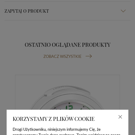
ZAPYTAJ O PRODUKT
OSTATNIO OGLĄDANE PRODUKTY
ZOBACZ WSZYSTKIE
KORZYSTAMY Z PLIKÓW COOKIE
Drogi Użytkowniku, niniejszym informujemy Cię, że
przetwarzamy Twoje dane osobowe. Zanim wejdziesz na naszą