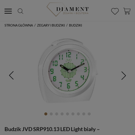
STRONA GŁÓWNA
/
ZEGARY I BUDZIKI
/
BUDZIKI
Budzik JVD SRP910.13 LED Light biały –