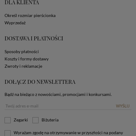
DLA KLIENTA
ze Sklepu bez zmiany ustawień w przeglądarce
dotyczących cookies oznacza, że będą one
zamieszczane w urządzeniu końcowym każdego
Określ rozmiar pierścionka
użytkownika. Jeżeli użytkownik nie wyraża zgody na
Wyprzedaż
stosowanie plików cookies powinien zmienić
ustawienia swojej przeglądarki.
Tu znajduje się więcej
DOSTAWA I PŁATNOŚCI
informacji o plikach cookies.
Sposoby płatności
Koszty i formy dostawy
Zwroty i reklamacje
DOŁĄCZ DO NEWSLETTERA
Bądź na bieżąco z nowościami, promocjami i konkursami.
WYŚLIJ
Zegarki
Biżuteria
Wyrażam zgodę na otrzymywanie w przyszłości na podany