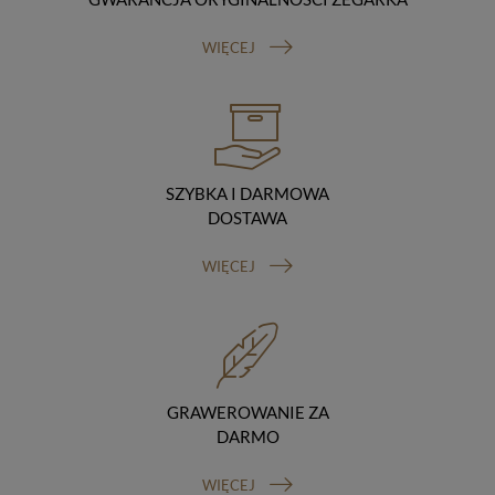
Odbiorcy danych
Twoje dane osobowe możemy udostępniać
WIĘCEJ
hostingodawcy. Takie podmioty przetwarzają dane na
podstawie umowy z nami i tylko zgodnie z naszymi
poleceniami. Przekazujemy Twoje dane poza teren
Polski/UE/Europejskiego Obszaru Gospodarczego.
Okres przechowywania danych
Twoje dane przechowujemy do czasu posiadania
udzielonej przez Ciebie zgody.
SZYBKA I DARMOWA
Twoje prawa
DOSTAWA
Przysługuje Ci prawo dostępu do swoich danych oraz
otrzymania ich kopii, prawo do sprostowania
WIĘCEJ
(poprawiania) swoich danych, prawo do usunięcia
danych (jeżeli Twoim zdaniem nie ma podstaw do tego,
abyśmy przetwarzali Twoje dane, możesz zażądać,
abyśmy je usunęli), prawo do ograniczenia
przetwarzania danych (możesz zażądać, abyśmy
ograniczyli przetwarzanie Twoich danych osobowych
wyłącznie do ich przechowywania lub wykonywania
GRAWEROWANIE ZA
uzgodnionych z Tobą działań, jeżeli Twoim zdaniem
DARMO
mamy nieprawidłowe dane na Twój temat lub
przetwarzamy je bezpodstawnie), prawo do wniesienia
WIĘCEJ
sprzeciwu wobec przetwarzania danych, prawo do