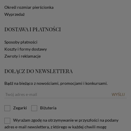
dotyczących cookies oznacza, że będą one
Określ rozmiar pierścionka
zamieszczane w urządzeniu końcowym każdego
Wyprzedaż
użytkownika. Jeżeli użytkownik nie wyraża zgody na
stosowanie plików cookies powinien zmienić
ustawienia swojej przeglądarki.
Tu znajduje się więcej
DOSTAWA I PŁATNOŚCI
informacji o plikach cookies.
Sposoby płatności
Koszty i formy dostawy
Zwroty i reklamacje
DOŁĄCZ DO NEWSLETTERA
Bądź na bieżąco z nowościami, promocjami i konkursami.
WYŚLIJ
Zegarki
Biżuteria
Wyrażam zgodę na otrzymywanie w przyszłości na podany
adres e-mail newslettera, z którego w każdej chwili mogę