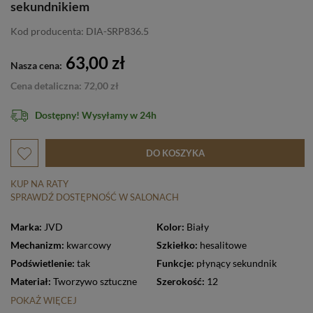
sekundnikiem
Kod producenta: DIA-SRP836.5
63,00 zł
Nasza cena:
Cena detaliczna: 72,00 zł
Dostępny! Wysyłamy w 24h
DO KOSZYKA
KUP NA RATY
SPRAWDŹ DOSTĘPNOŚĆ W SALONACH
Marka:
JVD
Kolor:
Biały
Mechanizm:
kwarcowy
Szkiełko:
hesalitowe
Podświetlenie:
tak
Funkcje:
płynący sekundnik
Materiał:
Tworzywo sztuczne
Szerokość:
12
POKAŻ WIĘCEJ