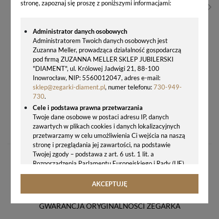
stronę, zapoznaj się proszę z poniższymi informacjami:
Administrator danych osobowych
Administratorem Twoich danych osobowych jest
Zuzanna Meller, prowadząca działalność gospodarczą
pod firmą ZUZANNA MELLER SKLEP JUBILERSKI
"DIAMENT", ul. Królowej Jadwigi 21, 88-100
Inowrocław, NIP: 5560012047, adres e-mail:
sklep@zegarki-diament.pl
, numer telefonu:
730-949-
730
.
Cele i podstawa prawna przetwarzania
BUDZIK KLASYCZNY JVD SRP836.5 Z PŁYNĄCYM SEKUNDNIKIEM
Twoje dane osobowe w postaci adresu IP, danych
zawartych w plikach cookies i danych lokalizacyjnych
63,00 zł
przetwarzamy w celu umożliwienia Ci wejścia na naszą
stronę i przeglądania jej zawartości, na podstawie
Twojej zgody – podstawa z art. 6 ust. 1 lit. a
Rozporządzenia Parlamentu Europejskiego i Rady (UE)
2016/679 z 27.04.2016 r. w sprawie ochrony osób
fizycznych w związku z przetwarzaniem danych
AKCEPTUJĘ
osobowych i w sprawie swobodnego przepływu takich
danych oraz uchylenia dyrektywy 95/46/WE (ogólne
GWARANCJA ORYGINALNOŚCI ZEGARKA
rozporządzenie o ochronie danych, tj. RODO).