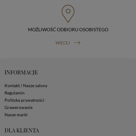
przenoszenia danych, prawo do wniesienia skargi do
organu nadzorczego (Prezesa Urzędu Ochrony Danych
Osobowych, ul. Stawki 2, 00-193 Warszawa) oraz
prawo do cofnięcia zgody na przetwarzanie danych
osobowych (masz prawo cofnięcia zgody na
przetwarzanie danych w dowolnym momencie;
MOŹLIWOŚĆ ODBIORU OSOBISTEGO
cofnięcie zgody nie ma wpływu na zgodność z prawem
przetwarzania, którego dokonano na podstawie Twojej
WIĘCEJ
zgody przed jej cofnięciem). W celu wykonania swoich
praw skieruj do nas odpowiednie żądanie.
Informacja o dobrowolności podania danych
Podanie przez Ciebie danych jest dobrowolne. Jeżeli
nie podasz danych, nie będziesz mógł przeglądać
INFORMACJE
zawartości naszej strony
Zautomatyzowane podejmowanie decyzji
Kontakt / Nasze salony
Na stronie Sklepu są wykorzystywane pliki cookies.
Regulamin
Stosowane są one w celach zapewnienia maksymalnej
Polityka prywatności
wygody wszystkich użytkowników (w tym Kupujących)
przy korzystaniu ze Sklepu (zapamiętywanie
Grawerowanie
preferencji i ustawień na stronie, zbieranie
Nasze marki
anonimowych danych dla celów reklamowych i
statystycznych, także przez inne portale, w tym
DLA KLIENTA
portale społecznościowe, np. Facebook). Korzystanie
ze Sklepu bez zmiany ustawień w przeglądarce