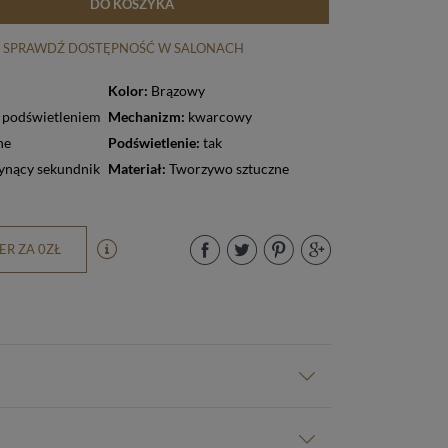
DO KOSZYKA
SPRAWDŹ DOSTĘPNOŚĆ W SALONACH
Kolor:
Brązowy
z podświetleniem
Mechanizm:
kwarcowy
ne
Podświetlenie:
tak
ynący sekundnik
Materiał:
Tworzywo sztuczne
R ZA 0ZŁ