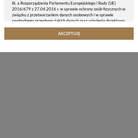
lit. a Rozporządzenia Parlamentu Europejskiego i Rady (UE)
2016/679 z 27.04.2016 r. w sprawie ochrony osób fizycznych w
związku z przetwarzaniem danych osobowych i w sprawie
swobodnego przepływu takich danych oraz uchylenia dyrektywy
95/46/WE (ogólne rozporządzenie o ochronie danych, tj. RODO).
Odbiorcy danych
AKCEPTUJĘ
Twoje dane osobowe możemy udostępniać hostingodawcy. Takie
podmioty przetwarzają dane na podstawie umowy z nami i tylko
zgodnie z naszymi poleceniami. Przekazujemy Twoje dane poza
teren Polski/UE/Europejskiego Obszaru Gospodarczego.
Okres przechowywania danych
Twoje dane przechowujemy do czasu posiadania udzielonej przez
Ciebie zgody.
Twoje prawa
Przysługuje Ci prawo dostępu do swoich danych oraz otrzymania
ich kopii, prawo do sprostowania (poprawiania) swoich danych,
prawo do usunięcia danych (jeżeli Twoim zdaniem nie ma
podstaw do tego, abyśmy przetwarzali Twoje dane, możesz
zażądać, abyśmy je usunęli), prawo do ograniczenia
przetwarzania danych (możesz zażądać, abyśmy ograniczyli
przetwarzanie Twoich danych osobowych wyłącznie do ich
przechowywania lub wykonywania uzgodnionych z Tobą działań,
jeżeli Twoim zdaniem mamy nieprawidłowe dane na Twój temat