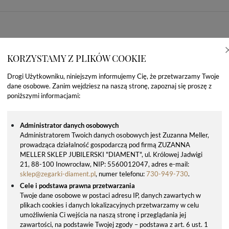
KORZYSTAMY Z PLIKÓW COOKIE
Drogi Użytkowniku, niniejszym informujemy Cię, że przetwarzamy Twoje
dane osobowe. Zanim wejdziesz na naszą stronę, zapoznaj się proszę z
poniższymi informacjami:
Administrator danych osobowych
Administratorem Twoich danych osobowych jest Zuzanna Meller,
prowadząca działalność gospodarczą pod firmą ZUZANNA
OSTATNIO OGLĄDANE PRODUKTY
MELLER SKLEP JUBILERSKI "DIAMENT", ul. Królowej Jadwigi
21, 88-100 Inowrocław, NIP: 5560012047, adres e-mail:
sklep@zegarki-diament.pl
, numer telefonu:
730-949-730
.
Cele i podstawa prawna przetwarzania
Twoje dane osobowe w postaci adresu IP, danych zawartych w
plikach cookies i danych lokalizacyjnych przetwarzamy w celu
umożliwienia Ci wejścia na naszą stronę i przeglądania jej
zawartości, na podstawie Twojej zgody – podstawa z art. 6 ust. 1