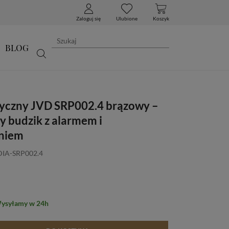
Zaloguj się
Ulubione
Koszyk
BLOG
syczny JVD SRP002.4 brązowy –
 budzik z alarmem i
eniem
DIA-SRP002.4
Wysyłamy w 24h