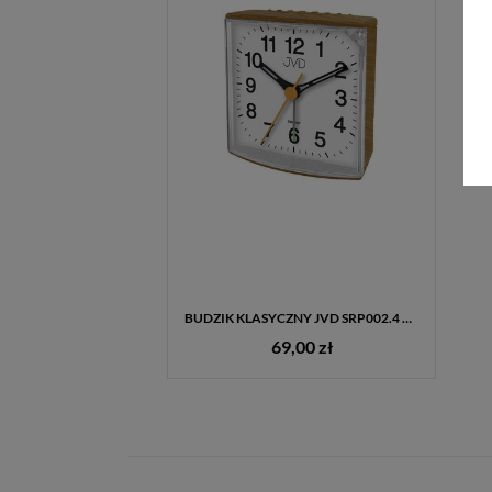
BUDZIK KLASYCZNY JVD SRP002.4 BRĄZOWY – KWADRATOWY BUDZIK Z ALARMEM I PODŚWIETLENIEM
69,00 zł