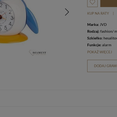
KUP NA RATY
|
Marka:
JVD
Rodzaj:
fashion/
Szkiełko:
hesalit
Funkcje:
alarm
POKAŻ WIĘCEJ
DODAJ GRAWE