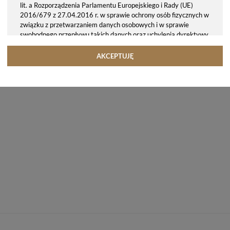
lit. a Rozporządzenia Parlamentu Europejskiego i Rady (UE)
2016/679 z 27.04.2016 r. w sprawie ochrony osób fizycznych w
związku z przetwarzaniem danych osobowych i w sprawie
swobodnego przepływu takich danych oraz uchylenia dyrektywy
95/46/WE (ogólne rozporządzenie o ochronie danych, tj. RODO).
Odbiorcy danych
AKCEPTUJĘ
Twoje dane osobowe możemy udostępniać hostingodawcy. Takie
podmioty przetwarzają dane na podstawie umowy z nami i tylko
zgodnie z naszymi poleceniami. Przekazujemy Twoje dane poza
teren Polski/UE/Europejskiego Obszaru Gospodarczego.
Okres przechowywania danych
Twoje dane przechowujemy do czasu posiadania udzielonej przez
Ciebie zgody.
Twoje prawa
Przysługuje Ci prawo dostępu do swoich danych oraz otrzymania
ich kopii, prawo do sprostowania (poprawiania) swoich danych,
prawo do usunięcia danych (jeżeli Twoim zdaniem nie ma
podstaw do tego, abyśmy przetwarzali Twoje dane, możesz
zażądać, abyśmy je usunęli), prawo do ograniczenia
przetwarzania danych (możesz zażądać, abyśmy ograniczyli
przetwarzanie Twoich danych osobowych wyłącznie do ich
przechowywania lub wykonywania uzgodnionych z Tobą działań,
jeżeli Twoim zdaniem mamy nieprawidłowe dane na Twój temat