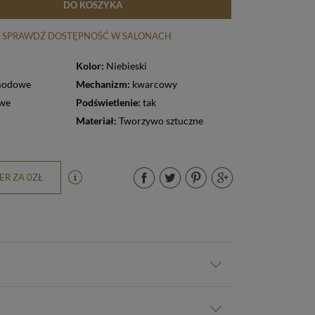
DO KOSZYKA
SPRAWDŹ DOSTĘPNOŚĆ W SALONACH
Kolor:
Niebieski
 modowe
Mechanizm:
kwarcowy
owe
Podświetlenie:
tak
Materiał:
Tworzywo sztuczne
R ZA 0ZŁ