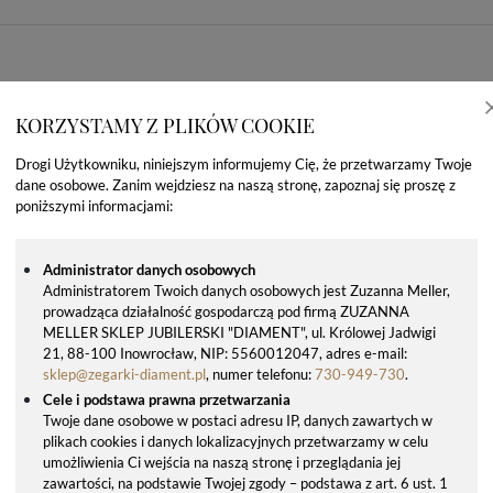
KORZYSTAMY Z PLIKÓW COOKIE
Drogi Użytkowniku, niniejszym informujemy Cię, że przetwarzamy Twoje
dane osobowe. Zanim wejdziesz na naszą stronę, zapoznaj się proszę z
poniższymi informacjami:
Administrator danych osobowych
Administratorem Twoich danych osobowych jest Zuzanna Meller,
prowadząca działalność gospodarczą pod firmą ZUZANNA
OSTATNIO OGLĄDANE PRODUKTY
MELLER SKLEP JUBILERSKI "DIAMENT", ul. Królowej Jadwigi
21, 88-100 Inowrocław, NIP: 5560012047, adres e-mail:
sklep@zegarki-diament.pl
, numer telefonu:
730-949-730
.
Cele i podstawa prawna przetwarzania
Twoje dane osobowe w postaci adresu IP, danych zawartych w
plikach cookies i danych lokalizacyjnych przetwarzamy w celu
umożliwienia Ci wejścia na naszą stronę i przeglądania jej
zawartości, na podstawie Twojej zgody – podstawa z art. 6 ust. 1