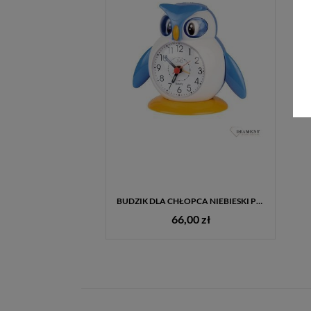
BUDZIK DLA CHŁOPCA NIEBIESKI PINGWIN JVD DIA-SR51
66,00 zł