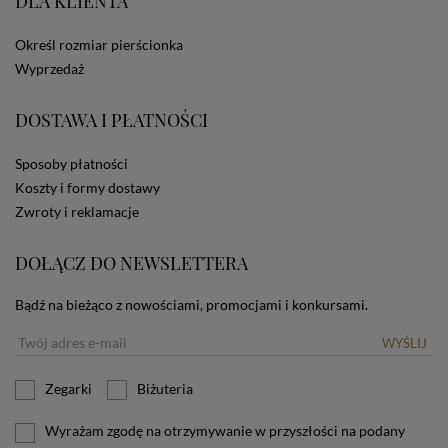
DLA KLIENTA
ze Sklepu bez zmiany ustawień w przeglądarce
dotyczących cookies oznacza, że będą one
Określ rozmiar pierścionka
zamieszczane w urządzeniu końcowym każdego
użytkownika. Jeżeli użytkownik nie wyraża zgody na
Wyprzedaż
stosowanie plików cookies powinien zmienić
ustawienia swojej przeglądarki.
Tu znajduje się więcej
DOSTAWA I PŁATNOŚCI
informacji o plikach cookies.
Sposoby płatności
Koszty i formy dostawy
Zwroty i reklamacje
DOŁĄCZ DO NEWSLETTERA
Bądź na bieżąco z nowościami, promocjami i konkursami.
WYŚLIJ
Zegarki
Biżuteria
Wyrażam zgodę na otrzymywanie w przyszłości na podany