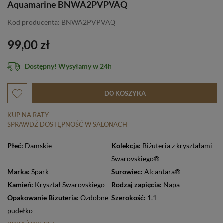
Aquamarine BNWA2PVPVAQ
Kod producenta: BNWA2PVPVAQ
99,00 zł
Dostępny! Wysyłamy w 24h
DO KOSZYKA
KUP NA RATY
SPRAWDŹ DOSTĘPNOŚĆ W SALONACH
Płeć:
Damskie
Kolekcja:
Biżuteria z kryształami
Swarovskiego®
Marka:
Spark
Surowiec:
Alcantara®
Kamień:
Kryształ Swarovskiego
Rodzaj zapięcia:
Napa
Opakowanie Bizuteria:
Ozdobne
Szerokość:
1.1
pudełko