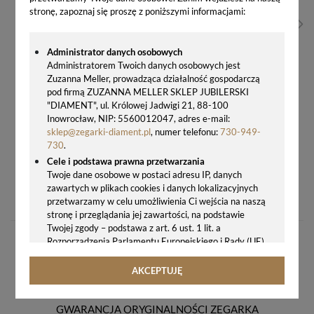
stronę, zapoznaj się proszę z poniższymi informacjami:
Administrator danych osobowych
Administratorem Twoich danych osobowych jest
Zuzanna Meller, prowadząca działalność gospodarczą
pod firmą ZUZANNA MELLER SKLEP JUBILERSKI
"DIAMENT", ul. Królowej Jadwigi 21, 88-100
Inowrocław, NIP: 5560012047, adres e-mail:
sklep@zegarki-diament.pl
, numer telefonu:
730-949-
730
.
Cele i podstawa prawna przetwarzania
Twoje dane osobowe w postaci adresu IP, danych
BRANSOLETKA SWAROVSKI WAVE PURPLE VELVET AQUAMARINE BNWA2PVPVAQ
zawartych w plikach cookies i danych lokalizacyjnych
99,00 zł
przetwarzamy w celu umożliwienia Ci wejścia na naszą
stronę i przeglądania jej zawartości, na podstawie
Twojej zgody – podstawa z art. 6 ust. 1 lit. a
Rozporządzenia Parlamentu Europejskiego i Rady (UE)
2016/679 z 27.04.2016 r. w sprawie ochrony osób
fizycznych w związku z przetwarzaniem danych
AKCEPTUJĘ
osobowych i w sprawie swobodnego przepływu takich
danych oraz uchylenia dyrektywy 95/46/WE (ogólne
rozporządzenie o ochronie danych, tj. RODO).
GWARANCJA ORYGINALNOŚCI ZEGARKA