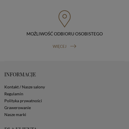
przenoszenia danych, prawo do wniesienia skargi do
organu nadzorczego (Prezesa Urzędu Ochrony Danych
Osobowych, ul. Stawki 2, 00-193 Warszawa) oraz
prawo do cofnięcia zgody na przetwarzanie danych
osobowych (masz prawo cofnięcia zgody na
przetwarzanie danych w dowolnym momencie;
MOŹLIWOŚĆ ODBIORU OSOBISTEGO
cofnięcie zgody nie ma wpływu na zgodność z prawem
przetwarzania, którego dokonano na podstawie Twojej
WIĘCEJ
zgody przed jej cofnięciem). W celu wykonania swoich
praw skieruj do nas odpowiednie żądanie.
Informacja o dobrowolności podania danych
Podanie przez Ciebie danych jest dobrowolne. Jeżeli
nie podasz danych, nie będziesz mógł przeglądać
INFORMACJE
zawartości naszej strony
Zautomatyzowane podejmowanie decyzji
Kontakt / Nasze salony
Na stronie Sklepu są wykorzystywane pliki cookies.
Stosowane są one w celach zapewnienia maksymalnej
Regulamin
wygody wszystkich użytkowników (w tym Kupujących)
Polityka prywatności
przy korzystaniu ze Sklepu (zapamiętywanie
Grawerowanie
preferencji i ustawień na stronie, zbieranie
Nasze marki
anonimowych danych dla celów reklamowych i
statystycznych, także przez inne portale, w tym
portale społecznościowe, np. Facebook). Korzystanie