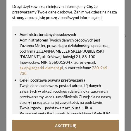
Drogi Użytkowniku, niniejszym informujemy Cię, że
przetwarzamy Twoje dane osobowe. Zanim wejdziesz na naszą
stronę, zapoznaj się proszę z poniższymi informacjami:
Administrator danych osobowych
Administratorem Twoich danych osobowych jest
Zuzanna Meller, prowadząca działalność gospodarczą
pod firmą ZUZANNA MELLER SKLEP JUBILERSKI
"DIAMENT", ul. Królowej Jadwigi 21, 88-100
Inowrocław, NIP: 5560012047, adres e-mail:
sklep@zegarki-diament.pl
, numer telefonu:
730-949-
730
.
Cele i podstawa prawna przetwarzania
Twoje dane osobowe w postaci adresu IP, danych
zawartych w plikach cookies i danych lokalizacyjnych
przetwarzamy w celu umożliwienia Ci wejścia na naszą
BRANSOLETKA SREBRNA 925 SPARK SWAROVSKI CRYSTAL AURORE BOREALE HEMATYT B56015328CAB
stronę i przeglądania jej zawartości, na podstawie
Twojej zgody – podstawa z art. 6 ust. 1 lit. a
259,00 zł
Rozporządzenia Parlamentu Europejskiego i Rady (UE)
2016/679 z 27.04.2016 r. w sprawie ochrony osób
fizycznych w związku z przetwarzaniem danych
AKCEPTUJĘ
osobowych i w sprawie swobodnego przepływu takich