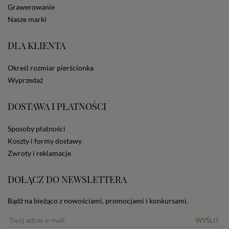
Grawerowanie
statystycznych, także przez inne portale, w tym
portale społecznościowe, np. Facebook). Korzystanie
Nasze marki
ze Sklepu bez zmiany ustawień w przeglądarce
dotyczących cookies oznacza, że będą one
DLA KLIENTA
zamieszczane w urządzeniu końcowym każdego
użytkownika. Jeżeli użytkownik nie wyraża zgody na
stosowanie plików cookies powinien zmienić
Określ rozmiar pierścionka
ustawienia swojej przeglądarki.
Tu znajduje się więcej
Wyprzedaż
informacji o plikach cookies.
DOSTAWA I PŁATNOŚCI
Sposoby płatności
Koszty i formy dostawy
Zwroty i reklamacje
DOŁĄCZ DO NEWSLETTERA
Bądź na bieżąco z nowościami, promocjami i konkursami.
WYŚLIJ