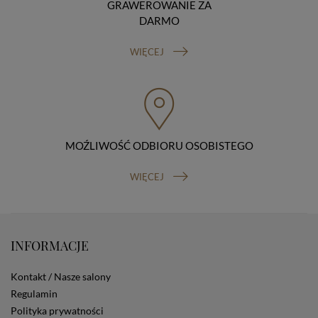
GRAWEROWANIE ZA
przetwarzamy je bezpodstawnie), prawo do wniesienia
DARMO
sprzeciwu wobec przetwarzania danych, prawo do
przenoszenia danych, prawo do wniesienia skargi do
WIĘCEJ
organu nadzorczego (Prezesa Urzędu Ochrony Danych
Osobowych, ul. Stawki 2, 00-193 Warszawa) oraz
prawo do cofnięcia zgody na przetwarzanie danych
osobowych (masz prawo cofnięcia zgody na
przetwarzanie danych w dowolnym momencie;
cofnięcie zgody nie ma wpływu na zgodność z prawem
przetwarzania, którego dokonano na podstawie Twojej
MOŹLIWOŚĆ ODBIORU OSOBISTEGO
zgody przed jej cofnięciem). W celu wykonania swoich
praw skieruj do nas odpowiednie żądanie.
Informacja o dobrowolności podania danych
WIĘCEJ
Podanie przez Ciebie danych jest dobrowolne. Jeżeli
nie podasz danych, nie będziesz mógł przeglądać
zawartości naszej strony
Zautomatyzowane podejmowanie decyzji
INFORMACJE
Na stronie Sklepu są wykorzystywane pliki cookies.
Stosowane są one w celach zapewnienia maksymalnej
wygody wszystkich użytkowników (w tym Kupujących)
Kontakt / Nasze salony
przy korzystaniu ze Sklepu (zapamiętywanie
Regulamin
preferencji i ustawień na stronie, zbieranie
Polityka prywatności
anonimowych danych dla celów reklamowych i