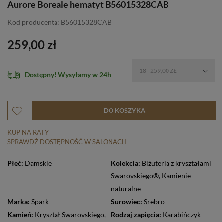
Aurore Boreale hematyt B56015328CAB
Kod producenta: B56015328CAB
259,00 zł
18 - 259,00 ZŁ
Dostępny! Wysyłamy w 24h
DO KOSZYKA
KUP NA RATY
SPRAWDŹ DOSTĘPNOŚĆ W SALONACH
Płeć:
Damskie
Kolekcja:
Biżuteria z kryształami
Swarovskiego®
,
Kamienie
naturalne
Marka:
Spark
Surowiec:
Srebro
Kamień:
Kryształ Swarovskiego
,
Rodzaj zapięcia:
Karabińczyk