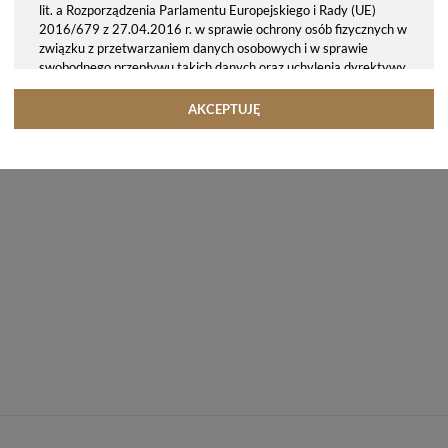
lit. a Rozporządzenia Parlamentu Europejskiego i Rady (UE)
2016/679 z 27.04.2016 r. w sprawie ochrony osób fizycznych w
związku z przetwarzaniem danych osobowych i w sprawie
swobodnego przepływu takich danych oraz uchylenia dyrektywy
95/46/WE (ogólne rozporządzenie o ochronie danych, tj. RODO).
Odbiorcy danych
AKCEPTUJĘ
Twoje dane osobowe możemy udostępniać hostingodawcy. Takie
podmioty przetwarzają dane na podstawie umowy z nami i tylko
zgodnie z naszymi poleceniami. Przekazujemy Twoje dane poza
teren Polski/UE/Europejskiego Obszaru Gospodarczego.
Okres przechowywania danych
Twoje dane przechowujemy do czasu posiadania udzielonej przez
Ciebie zgody.
Twoje prawa
Przysługuje Ci prawo dostępu do swoich danych oraz otrzymania
ich kopii, prawo do sprostowania (poprawiania) swoich danych,
prawo do usunięcia danych (jeżeli Twoim zdaniem nie ma
podstaw do tego, abyśmy przetwarzali Twoje dane, możesz
zażądać, abyśmy je usunęli), prawo do ograniczenia
przetwarzania danych (możesz zażądać, abyśmy ograniczyli
przetwarzanie Twoich danych osobowych wyłącznie do ich
przechowywania lub wykonywania uzgodnionych z Tobą działań,
jeżeli Twoim zdaniem mamy nieprawidłowe dane na Twój temat