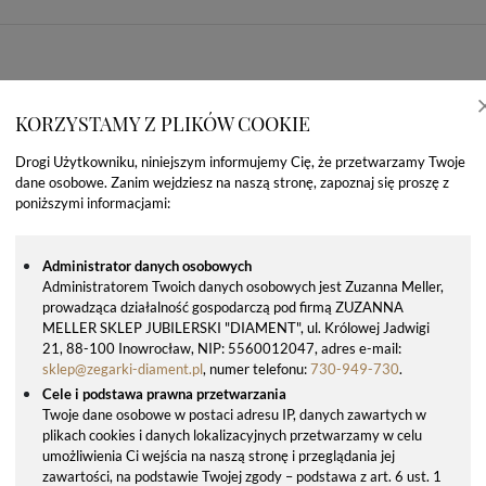
KORZYSTAMY Z PLIKÓW COOKIE
Drogi Użytkowniku, niniejszym informujemy Cię, że przetwarzamy Twoje
dane osobowe. Zanim wejdziesz na naszą stronę, zapoznaj się proszę z
poniższymi informacjami:
Administrator danych osobowych
Administratorem Twoich danych osobowych jest Zuzanna Meller,
prowadząca działalność gospodarczą pod firmą ZUZANNA
OSTATNIO OGLĄDANE PRODUKTY
MELLER SKLEP JUBILERSKI "DIAMENT", ul. Królowej Jadwigi
21, 88-100 Inowrocław, NIP: 5560012047, adres e-mail:
sklep@zegarki-diament.pl
, numer telefonu:
730-949-730
.
Cele i podstawa prawna przetwarzania
Twoje dane osobowe w postaci adresu IP, danych zawartych w
plikach cookies i danych lokalizacyjnych przetwarzamy w celu
umożliwienia Ci wejścia na naszą stronę i przeglądania jej
zawartości, na podstawie Twojej zgody – podstawa z art. 6 ust. 1