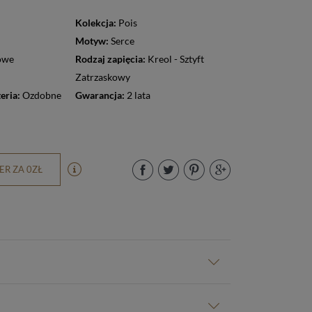
Kolekcja:
Pois
Motyw:
Serce
owe
Rodzaj zapięcia:
Kreol - Sztyft
Zatrzaskowy
eria:
Ozdobne
Gwarancja:
2 lata
R ZA 0ZŁ