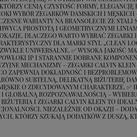
KTÓRZY CENIĄ CZYSTOŚĆ FORMY, ELEGANCJĘ I
EROKI WYBÓR ZEGARKÓW DAMSKICH I MĘSKICH
ZESNE WARIANTY NA BRANSOLECIE ZE STALI 
CHWYCA PROSTOTĄ I GEOMETRYCZNYMI LINIAMI
 OKAZJE. DLACZEGO WARTO WYBRAĆ ZEGARKI I
RAKTERYSTYCZNY DLA MARKI STYL „CLEAN LOO
EZWYKLE UNIWERSALNE. ✅ WYSOKA JAKOŚĆ MA
POWŁOKI IP I STARANNIE DOBRANE KOMPONE
ZYJNE MECHANIZMY – ZEGARKI CALVIN KLEI
 ZAPEWNIA DOKŁADNOŚĆ I BEZPROBLEMOWE U
ARÓWNO SUBTELNĄ, DELIKATNĄ BIŻUTERIĘ DAMS
MĘSKIE O ZDECYDOWANYM CHARAKTERZE. ✅ IK
 I GLOBALNĄ ROZPOZNAWALNOŚCIĄ – WYBIER
. BIŻUTERIA I ZEGARKI CALVIN KLEIN TO IDE
CJONALNOŚCI. NIEZALEŻNIE OD OKAZJI – DODAD
YCH, KTÓRZY SZUKAJĄ DODATKÓW Z DUSZĄ, KT