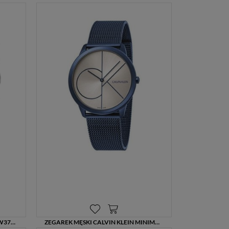
1169,00 zł
ZEGAREK MĘSKI CALVIN KLEIN K8W371CH CZARNY PASEK – STYL I PRECYZJA
ZEGAREK MĘSKI CALVIN KLEIN MINIMAL K3M51T56 NIEBIESKA BRANSOLETA – GRAWER GRATIS