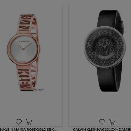
CALVIN KLEIN MANIA ROSE GOLD KBK2S616 – ZEGAREK DAMSKI Z BRANSOLETĄ BANGLE I MECHANIZMEM KWARCOWYM