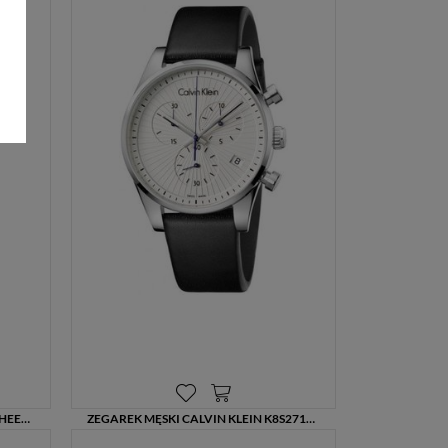
1119,00 zł
ZEGAREK DAMSKI CALVIN KLEIN CHEERS K8NU3YZX – STYL, BŁYSK I PRECYZJA
ZEGAREK MĘSKI CALVIN KLEIN K8S271C6 – BIAŁY CYFERBLAT, CZARNY SKÓRZANY PASEK, CHRONOGRAF, WODOSZCZELNOŚĆ 50M
809,00 zł
1349,00 zł