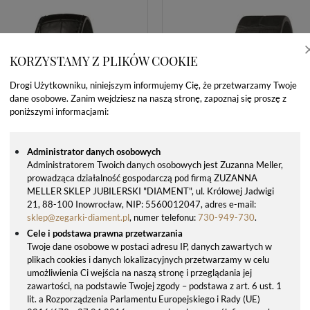
569,00 zł
881,00 zł
949,00 zł
1469,00 zł
KORZYSTAMY Z PLIKÓW COOKIE
Drogi Użytkowniku, niniejszym informujemy Cię, że przetwarzamy Twoje
dane osobowe. Zanim wejdziesz na naszą stronę, zapoznaj się proszę z
poniższymi informacjami:
Administrator danych osobowych
Administratorem Twoich danych osobowych jest Zuzanna Meller,
prowadząca działalność gospodarczą pod firmą ZUZANNA
MELLER SKLEP JUBILERSKI "DIAMENT", ul. Królowej Jadwigi
21, 88-100 Inowrocław, NIP: 5560012047, adres e-mail:
sklep@zegarki-diament.pl
, numer telefonu:
730-949-730
.
Cele i podstawa prawna przetwarzania
Twoje dane osobowe w postaci adresu IP, danych zawartych w
plikach cookies i danych lokalizacyjnych przetwarzamy w celu
umożliwienia Ci wejścia na naszą stronę i przeglądania jej
zawartości, na podstawie Twojej zgody – podstawa z art. 6 ust. 1
ZEGAREK MĘSKI CALVIN KLEIN K9H215C6 – SKÓRZANY PASEK, ZŁOTA KOPERTA, SWISS MADE
lit. a Rozporządzenia Parlamentu Europejskiego i Rady (UE)