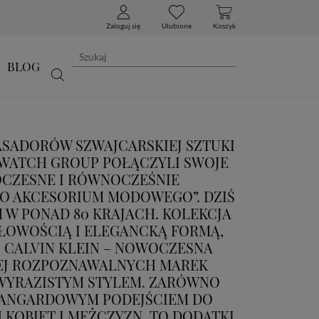
Zaloguj się
Ulubione
Koszyk
BLOG
ASADORÓW SZWAJCARSKIEJ SZTUKI
 SWATCH GROUP POŁĄCZYLI SWOJE
OCZESNE I RÓWNOCZEŚNIE
KO AKCESORIUM MODOWEGO”. DZIŚ
 W PONAD 80 KRAJACH. KOLEKCJA
SŁOWOŚCIĄ I ELEGANCKĄ FORMĄ,
. CALVIN KLEIN – NOWOCZESNA
ZIEJ ROZPOZNAWALNYCH MAREK
 WYRAZISTYM STYLEM. ZARÓWNO
 AWANGARDOWYM PODEJŚCIEM DO
 KOBIET I MĘŻCZYZN. TO DODATKI