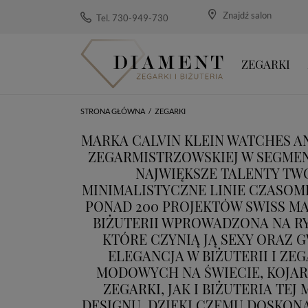
Znajdź salon
Tel. 730-949-730
ZEGARKI
STRONA GŁÓWNA
/
ZEGARKI
MARKA CALVIN KLEIN WATCHES A
ZEGARMISTRZOWSKIEJ W SEGMENC
NAJWIĘKSZE TALENTY TW
MINIMALISTYCZNE LINIE CZASOM
PONAD 200 PROJEKTÓW SWISS MA
BIŻUTERII WPROWADZONA NA RY
KTÓRE CZYNIĄ JĄ SEXY ORAZ 
ELEGANCJA W BIŻUTERII I Z
MODOWYCH NA ŚWIECIE, KOJAR
ZEGARKI, JAK I BIŻUTERIA T
DESIGNU, DZIĘKI CZEMU DOSKONA