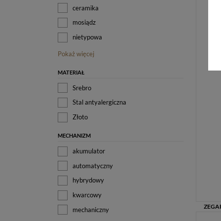
ceramika
mosiądz
nietypowa
Pokaż więcej
MATERIAŁ
Srebro
Stal antyalergiczna
Złoto
MECHANIZM
akumulator
automatyczny
hybrydowy
kwarcowy
mechaniczny