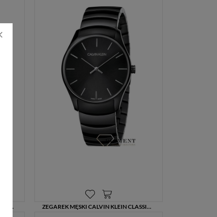
1169,00 zł
ZEGAREK MĘSKI CALVIN KLEIN TIME GENT K4N211C6 NA CZARNYM SKÓRZANYM PASKU
ZEGAREK MĘSKI CALVIN KLEIN CLASSIC MIDSIZE K4D21441 STAL + GRAWER GRATIS