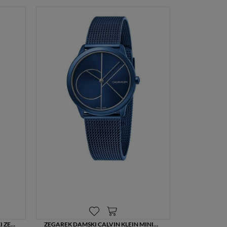
CALVIN KLEIN KAG231CX – DAMSKI ZEGAREK NA SKÓRZANYM PASKU, MINIMALISTYCZNY DESIGN, SZWAJCARSKI MECHANIZM
ZEGAREK DAMSKI CALVIN KLEIN MINIMAL K3M52T5N NIEBIESKI NA STALOWEJ BRANSOLECIE