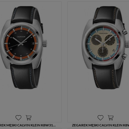
839,00 zł
545,00 zł
1399,00 zł
909,00 zł
ZEGAREK MĘSKI CALVIN KLEIN K8W311CX CZARNY PASEK Z PRZESZYCIEM – PRECYZJA I STYL