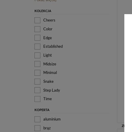
KOLEKCJA
Cheers
Color
Edge
Established
Light
Midsize
Minimal
Snake
Step Lady
Time
KOPERTA
aluminium
brąz