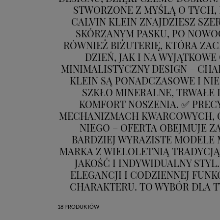
STWORZONE Z MYŚLĄ O TYCH, 
CALVIN KLEIN ZNAJDZIESZ SZ
SKÓRZANYM PASKU, PO NOWOC
RÓWNIEŻ BIŻUTERIĘ, KTÓRA ZA
DZIEŃ, JAK I NA WYJĄTKOWE
MINIMALISTYCZNY DESIGN – CHA
KLEIN SĄ PONADCZASOWE I NI
SZKŁO MINERALNE, TRWAŁE 
KOMFORT NOSZENIA. ✅ PRECY
MECHANIZMACH KWARCOWYCH, CO
NIEGO – OFERTA OBEJMUJE Z
BARDZIEJ WYRAZISTE MODELE 
MARKA Z WIELOLETNIĄ TRADYCJĄ
JAKOŚĆ I INDYWIDUALNY STYL
ELEGANCJI I CODZIENNEJ FUNK
CHARAKTERU. TO WYBÓR DLA T
18 PRODUKTÓW