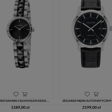
cookies powinien zmienić ustawienia swojej przeglądarki.
Tu
znajduje się więcej informacji o plikach cookies.
ZEGAREK DAMSKI CALVIN KLEIN EDGE K5T33C41 STALOWO-CERAMICZNA BRANSOLETA – GRAWER GRATIS
1189,00 zł
2199,00 zł