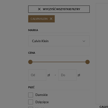
WYCZYŚĆ WSZYSTKIE FILTRY
CALVIN KLEIN
MARKA
Calvin Klein
CENA
zł
-
zł
PŁEĆ
Damskie
Dzięcięce