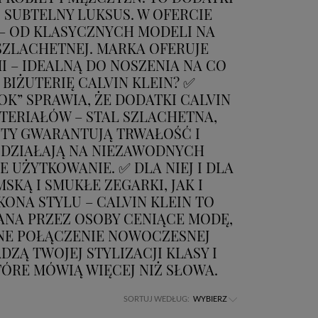
 SUBTELNY LUKSUS. W OFERCIE
 – OD KLASYCZNYCH MODELI NA
SZLACHETNEJ. MARKA OFERUJE
 – IDEALNĄ DO NOSZENIA NA CO
 BIŻUTERIĘ CALVIN KLEIN? ✅
K” SPRAWIA, ŻE DODATKI CALVIN
TERIAŁÓW – STAL SZLACHETNA,
NTY GWARANTUJĄ TRWAŁOŚĆ I
N DZIAŁAJĄ NA NIEZAWODNYCH
ŻYTKOWANIE. ✅ DLA NIEJ I DLA
KĄ I SMUKŁE ZEGARKI, JAK I
ONA STYLU – CALVIN KLEIN TO
ANA PRZEZ OSOBY CENIĄCE MODĘ,
ALNE POŁĄCZENIE NOWOCZESNEJ
ZĄ TWOJEJ STYLIZACJI KLASY I
ÓRE MÓWIĄ WIĘCEJ NIŻ SŁOWA.
SORTUJ WEDŁUG:
WYBIERZ