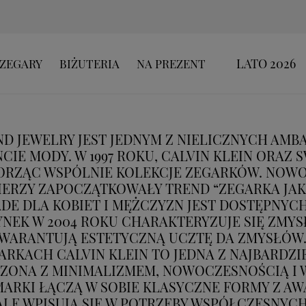
LATO 2026
ZEGARY
BIŻUTERIA
NA PREZENT
ND JEWELRY JEST JEDNYM Z NIELICZNYCH AMB
IE MODY. W 1997 ROKU, CALVIN KLEIN ORAZ
ORZĄC WSPÓLNIE KOLEKCJE ZEGARKÓW. NOW
IERZY ZAPOCZĄTKOWAŁY TREND “ZEGARKA JA
DE DLA KOBIET I MĘŻCZYZN JEST DOSTĘPNYCH
NEK W 2004 ROKU CHARAKTERYZUJE SIĘ ZMY
GWARANTUJĄ ESTETYCZNĄ UCZTĘ DA ZMYSŁÓW
EGARKACH CALVIN KLEIN TO JEDNA Z NAJBARD
ZONA Z MINIMALIZMEM, NOWOCZESNOŚCIĄ I
EJ MARKI ŁĄCZĄ W SOBIE KLASYCZNE FORMY Z
LE WPISUJĄ SIĘ W POTRZEBY WSPÓŁCZESNYCH