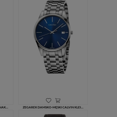
ZEGAREK DAMSKI CALVIN KLEIN SNAKE K6E23646 – ELEGANCJA W RÓŻOWYM ZŁOCIE
ZEGAREK DAMSKO-MĘSKI CALVIN KLEIN TIME K4N2314N 36 MM GRANATOWY – GRAWER GRATIS
1199,00 zł