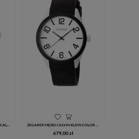
ZEGAREK MĘSKI AUTOMATYCZNY CALVIN KLEIN INFINITE K5S341C1 ETA 2824-2
ZEGAREK MĘSKI CALVIN KLEIN COLOR K5E51CB2 BIAŁY Z CZARNYM PASKIEM – GRAWER GRATIS
679,00 zł